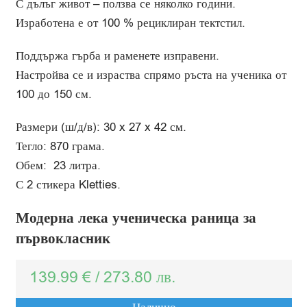
С дълъг живот – ползва се няколко години.
Изработена е от 100 % рециклиран тектстил.
Поддържа гърба и раменете изправени.
Настройва се и израства спрямо ръста на ученика от
100 до 150 см.
Размери (ш/д/в): 30 x 27 x 42 см.
Тегло: 870 грама.
Обем: 23 литра.
С 2 стикера Kletties.
Модерна лека ученическа раница за
първокласник
139.99
€
/
273.80
лв.