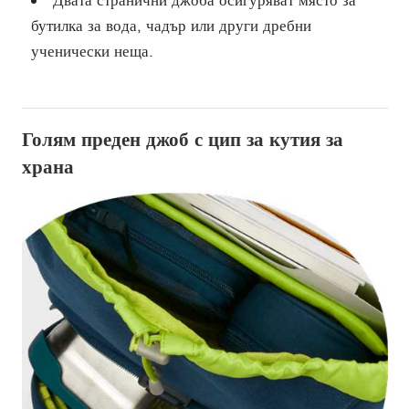
Двата странични джоба осигуряват място за
бутилка за вода, чадър или други дребни
ученически неща.
Голям преден джоб с цип за кутия за
храна