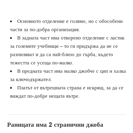
Основното отделение е голямо, но с обособени
части за по-добра организация.
В задната част има отворено отделение с ластик
за големите учебници – то ги придържа да не се
разпиляват и да са най-близо до гърба, където
тежестта се усеща по-малко.
В предната част има малко джобче с цип и халка
за ключодържател.
Платът от вътрешната страна е искрящ, за да се
виждат по-добре нещата вътре.
Раницата има 2 странични джоба