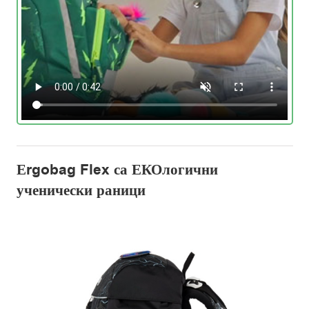
Еrgobag Flex са ЕКОлогични
ученически раници