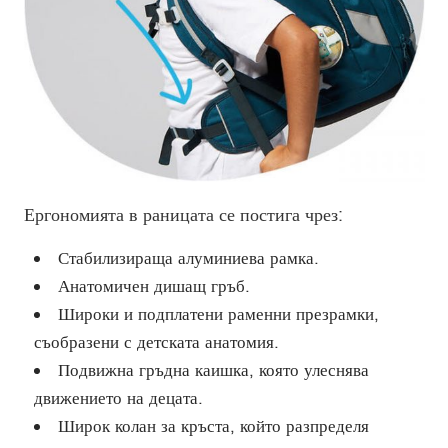
Ергономията в раницата се постига чрез:
Стабилизираща алуминиева рамка.
Анатомичен дишащ гръб.
Широки и подплатени раменни презрамки,
съобразени с детската анатомия.
Подвижна гръдна каишка, която улеснява
движението на децата.
Широк колан за кръста, който разпределя