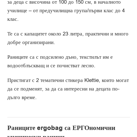
за деца с височина от 100 до 150 см, в началното
училище – от предучилищна група/първи клас до 4
клас.
Те са с капацитет около 23 литра, практични и много
добре организирани.
Раниците са с подсилено дъно, текстилът им е
водоотблъскващ и се почистват лесно.
Пристигат с 2 тематични стикера Klettie, които могат
да се подменят, за да са интересни на децата по-
дълго време.
Раниците ergobag са ЕРГОномични