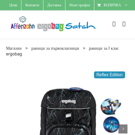
Skip
Цени
Контакти
Доставка
Моят профил
КОЛИЧКА
to
content
Магазин
>
раници за първокласници
>
раници за I клас
ergobag
Reflex Edition