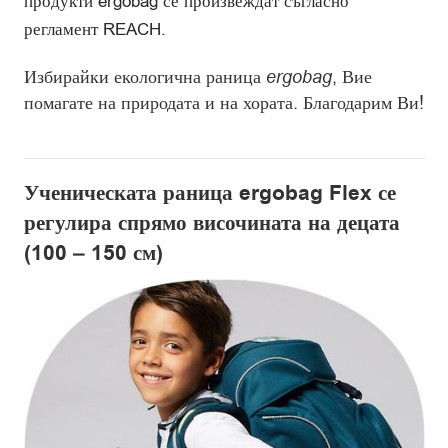
продукти ergobag се произвеждат съгласно
регламент REACH.
Избирайки екологична раница
ergobag
, Вие
помагате на природата и на хората. Благодарим Ви!
Ученическата раница ergobag Flex се
регулира спрямо височината на децата
(100 – 150 см)