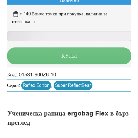
Налично
+ 140 Бонус точки при покупка, валидни за
отстъпка.
ℹ️
КУПИ
Код:
01531-900Z6-10
Серии:
Reflex Edition
,
Super ReflectBear
Ученическа раница ergobag Flex в бърз
преглед