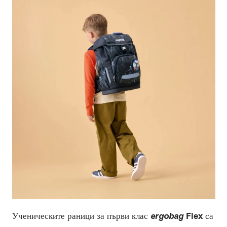
Ученическите раници за първи клас
ergobag
Flex
са