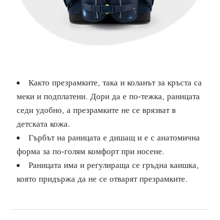
Както презрамките, така и коланът за кръста са
меки и подплатени. Дори да е по-тежка, раницата
седи удобно, а презрамките не се врязват в
детската кожа.
Гърбът на раницата е дишащ и е с анатомична
форма за по-голям комфорт при носене.
Раницата има и регулираща се гръдна каишка,
която придържа да не се отварят презрамките.