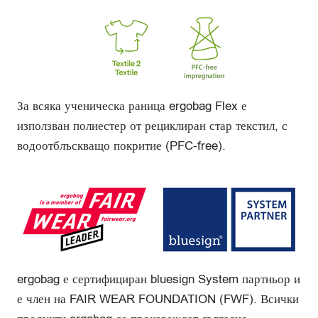
За всяка ученическа раница ergobag Flex е
използван полиестер от рециклиран стар текстил, с
водоотблъскващо покритие (PFC-free).
ergobag е сертифициран bluesign System партньор и
е член на FAIR WEAR FOUNDATION (FWF). Всички