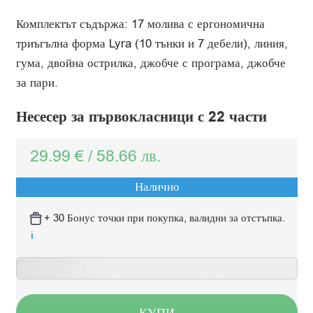
Комплектът съдържа: 17 молива с ергономична
триъгълна форма Lyra (10 тънки и 7 дебели), линия,
гума, двойна острилка, джобче с програма, джобче
за пари.
Несесер за първокласници с 22 части
29.99
€
/
58.66
лв.
Налично
+ 30 Бонус точки при покупка, валидни за отстъпка.
ℹ️
КУПИ