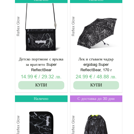
Reflex Glow
Reflex Glow
Детско портмоне с връзка
Лек и сгъваем чадър
за вратлето Super
ergobag Super
ReflectBear
ReflectBear, 170 г
14.99
€
/
29.32
лв.
24.99
€
/
48.88
лв.
КУПИ
КУПИ
Налично
С доставка до 30 дни
Reflex Glow
Reflex Glow