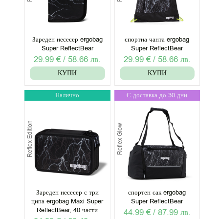
Зареден несесер ergobag
спортна чанта ergobag
Super ReflectBear
Super ReflectBear
29.99
€
/
58.66
лв.
29.99
€
/
58.66
лв.
КУПИ
КУПИ
Налично
С доставка до 30 дни
Reflex Edition
Reflex Glow
Зареден несесер с три
спортен сак ergobag
ципа ergobag Maxi Super
Super ReflectBear
ReflectBear, 40 части
44.99
€
/
87.99
лв.