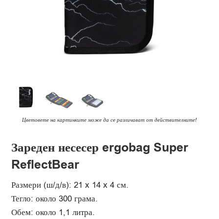
Цветовете на картинките може да се различават от действителните!
Зареден несесер ergobag Super
ReflectBear
Размери (ш/д/в): 21 x 14 x 4 см.
Тегло: около 300 грама.
Обем: около 1,1 литра.