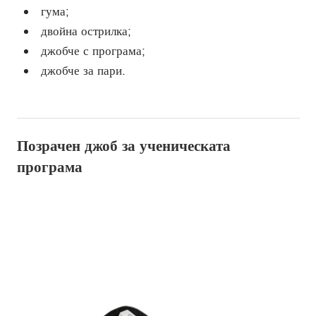
гума;
двойна острилка;
джобче с програма;
джобче за пари.
Позрачен джоб за ученическата
програма