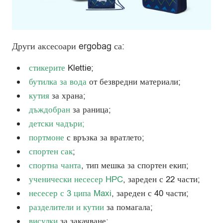
Други аксесоари ergobag са:
стикерите
Klettie;
бутилка за вода
от безвредни материали;
кутия
за храна;
дъждобран
за раница;
детски чадъри
;
портмоне
с връзка за вратлето;
спортен сак
;
спортна чанта
, тип мешка за спортен екип;
ученически несесер HPC
, зареден с 22 части;
несесер с 3 ципа Maxi
, зареден с 40 части;
разделители и кутии
за помагала;
висулки
за закачване;