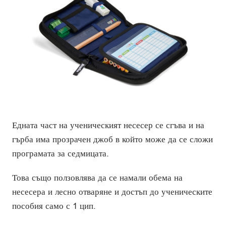
Едната част на ученическият несесер се сгъва и на
гърба има прозрачен джоб в който може да се сложи
програмата за седмицата.
Това също ползовлява да се намали обема на
несесера и лесно отваряне и достъп до ученическите
пособия само с 1 цип.