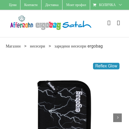
Skip
Цени
Контакти
Доставка
Моят профил
КОЛИЧКА
to
content
Магазин
>
несесери
>
заредени несесери ergobag
Reflex Glow