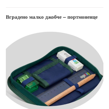
Вградено малко джобче – портмоненце