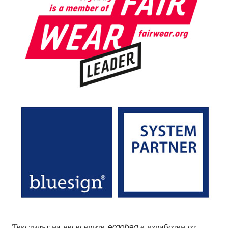
Текстилът на несесерите
ergobag
е изработен от