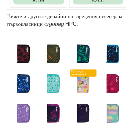
КУПИ
КУПИ
12.99 €
е:
Вижте и другите дизайни на заредения несесер за
/
9.99 €
първокласници
ergobag
HPC:
25.41
/
лв..
19.54
лв..
Промо до
изчерпване!