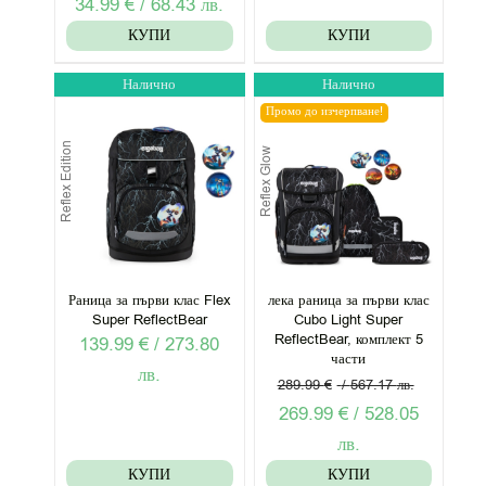
34.99
€
/
68.43
лв.
КУПИ
КУПИ
Налично
Налично
Промо до изчерпване!
Reflex Edition
Reflex Glow
Раница за първи клас Flex
лека раница за първи клас
Super ReflectBear
Cubo Light Super
ReflectBear, комплект 5
139.99
€
/
273.80
части
лв.
289.99
€
/
567.17
лв.
Original
269.99
€
/
528.05
price
Текущата
лв.
was:
цена
КУПИ
КУПИ