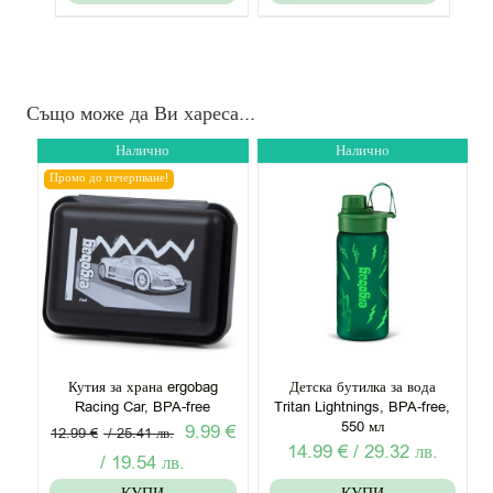
289.99 €
е:
/
269.99 €
567.17
/
лв..
528.05
Също може да Ви хареса...
лв..
Налично
Налично
Промо до изчерпване!
Кутия за храна ergobag
Детска бутилка за вода
Racing Car, BPA-free
Tritan Lightnings, BPA-free,
550 мл
Original
9.99
€
12.99
€
/
25.41
лв.
14.99
€
/
29.32
лв.
price
Текущата
/
19.54
лв.
was:
цена