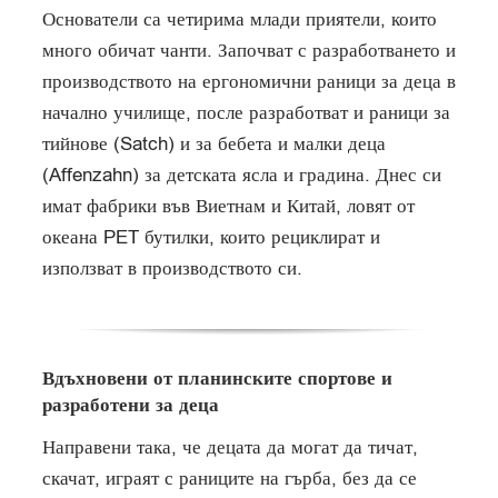
Основатели са четирима млади приятели, които
много обичат чанти. Започват с разработването и
производството на ергономични раници за деца в
начално училище, после разработват и раници за
тийнове (Satch) и за бебета и малки деца
(Affenzahn) за детската ясла и градина. Днес си
имат фабрики във Виетнам и Китай, ловят от
океана PET бутилки, които рециклират и
използват в производството си.
Вдъхновени от планинските спортове и
разработени за деца
Направени така, че децата да могат да тичат,
скачат, играят с раниците на гърба, без да се