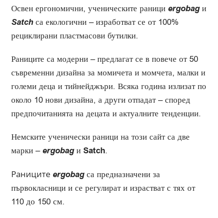
Освен ергономични, ученическите раници
ergobag
и
Satch
са екологични – изработват се от 100%
рециклирани пластмасови бутилки.
Раниците са модерни – предлагат се в повече от 50
съвременни дизайна за момичета и момчета, малки и
големи деца и тийнейджъри. Всяка година излизат по
около 10 нови дизайна, а други отпадат – според
предпочитанията на децата и актуалните тенденции.
Немските ученически раници на този сайт са две
марки –
ergobag
и
Satch
.
Раниците
ergobag
са предназначени за
първокласници и се регулират и израстват с тях от
110 до 150 см.