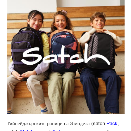
Тийнейджърските раници са 3 модела (satch
Pack
,