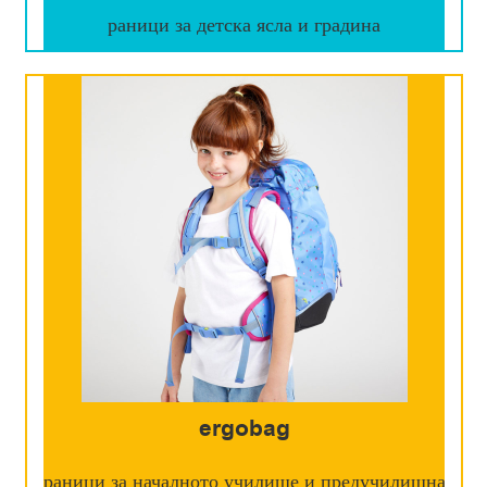
раници за детска ясла и градина
ergobag
раници за началното училище и предучилищна