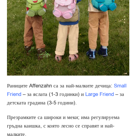
Раниците Affenzahn са за най-малките дечица:
Small
Friend
– за яслата (1-3 годинки) и
Large Friend
– за
детската градина (3-5 години).
Презрамките са широки и меки; има регулируема
гръдна каишка, с която лесно се справят и най-
малките.