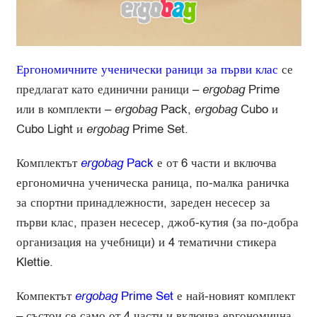
Ергономичните ученически раници за първи клас
се
предлагат като единични раници –
ergobag
Prime
или в комплекти –
ergobag
Pack,
ergobag
Cubo и
Cubo Light и
ergobag
Prime Set.
Комплектът
ergobag
Pack
е от 6 части и включва
ергономична ученическа раница, по-малка раничка
за спортни принадлежности, зареден несесер за
първи клас, празен несесер, джоб-кутия (за по-добра
организация на учебници) и 4 тематични стикера
Klettie.
Компектът
ergobag
Prime Set
е най-новият комплект
– състои се само от 4 части и включва ергономична