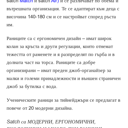
satch
Match
и satch
Air
)
и се различават по обема и
вътрешната организация. Те се адаптират към деца с
височина 140-180 см и се настройват според ръста
им.
Раниците са с ергономичен дизайн – имат широк
колан за кръста и други регулации, които отнемат
тежестта от раменете и я разпределят по гърба и в
долната част на торса. Раниците са добре
организирани – имат преден джоб-органайзер за
малки и големи принадлежности и външен страничен
джоб за бутилка с вода.
Ученическите раници за тийнейджъри се предлагат в
повече от 20 модерни дизайна.
Satch са МОДЕРНИ, ЕРГОНОМИЧНИ,