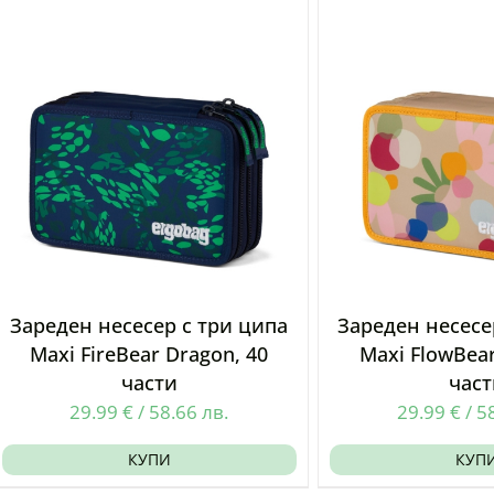
Зареден несесер с три ципа
Зареден несесе
Maxi FireBear Dragon, 40
Maxi FlowBear
части
част
29.99
€
/
58.66
лв.
29.99
€
/
5
КУПИ
КУП