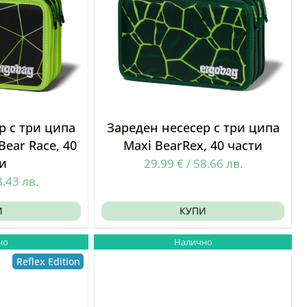
р с три ципа
Зареден несесер с три ципа
Bear Race, 40
Maxi BearRex, 40 части
и
29.99
€
/
58.66
лв.
8.43
лв.
И
КУПИ
но
Налично
Reflex Edition