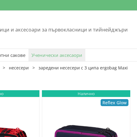
ици и аксесоари за първокласници и тийнейджъри
ртни сакове
Ученически аксесаори
>
несесери
>
заредени несесери с 3 ципа ergobag Maxi
но
Налично
Reflex Glow