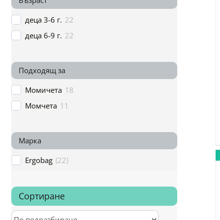
Възраст
деца 3-6 г.
22
деца 6-9 г.
22
Подходящ за
Момичета
18
Момчета
11
Марка
Ergobag
(
22
)
Сортиране