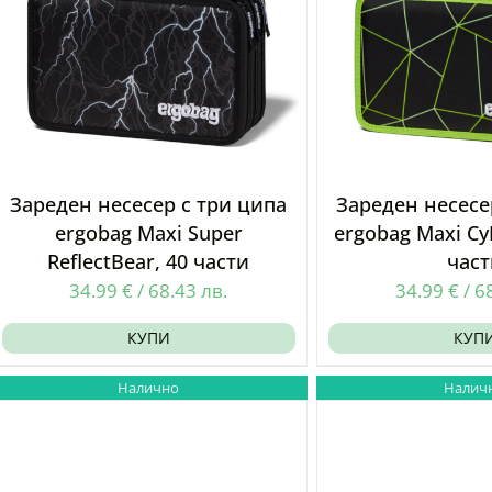
Зареден несесер с три ципа
Зареден несесе
ergobag Maxi Super
ergobag Maxi Cy
ReflectBear, 40 части
част
34.99
€
/
68.43
лв.
34.99
€
/
6
КУПИ
КУП
Налично
Налич