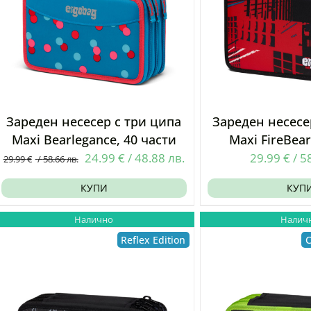
Зареден несесер с три ципа
Зареден несесе
Maxi Bearlegance, 40 части
Maxi FireBear
Original
Текущата
24.99
€
/
48.88
лв.
29.99
€
/
5
29.99
€
/
58.66
лв.
price
цена
КУПИ
КУП
was:
е:
29.99 €
24.99 €
Налично
Налич
/
/
Reflex Edition
C
58.66
48.88
лв..
лв..