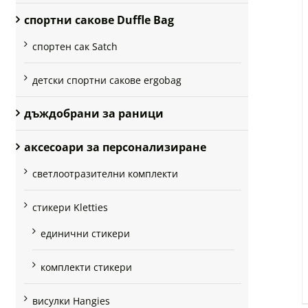
спортни сакове Duffle Bag
спортен сак Satch
детски спортни сакове ergobag
дъждобрани за раници
аксесоари за персонализиране
светлоотразителни комплекти
стикери Kletties
единични стикери
комплекти стикери
висулки Hangies