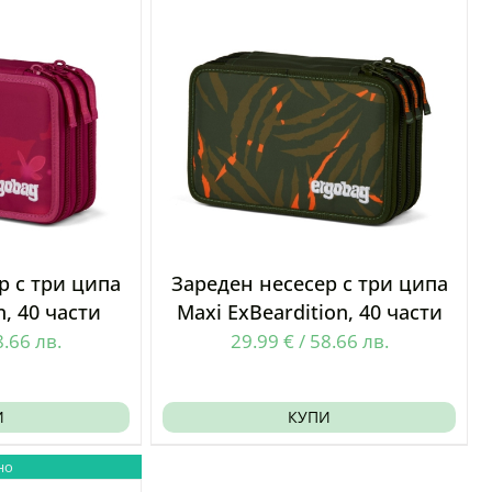
р с три ципа
Зареден несесер с три ципа
n, 40 части
Maxi ExBeardition, 40 части
8.66
лв.
29.99
€
/
58.66
лв.
И
КУПИ
но