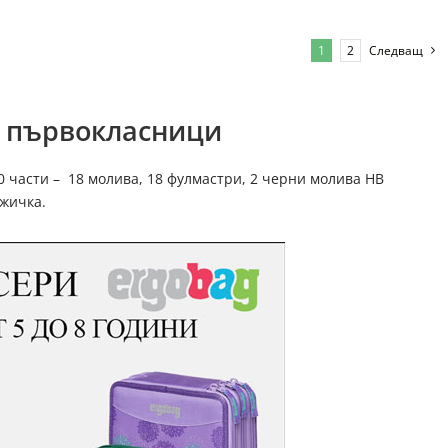
1
2
Следващ
а първокласници
0 части – 18 молива, 18 фулмастри, 2 черни молива HB
ожичка.