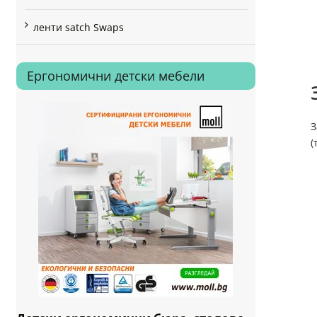
ленти satch Swaps
Ергономични детски мебели
З
(