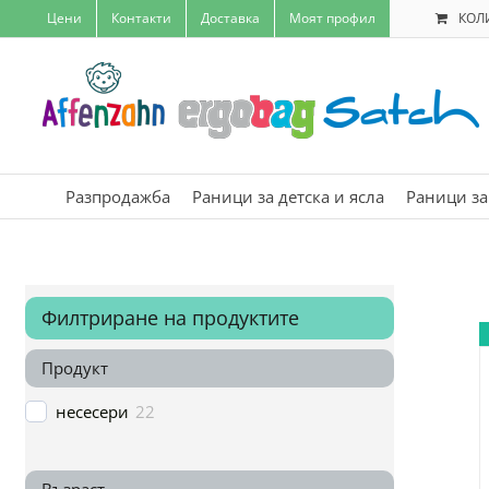
Skip
Цени
Контакти
Доставка
Моят профил
КОЛ
to
content
Разпродажба
Раници за детска и ясла
Раници за
Филтриране на продуктите
Продукт
несесери
22