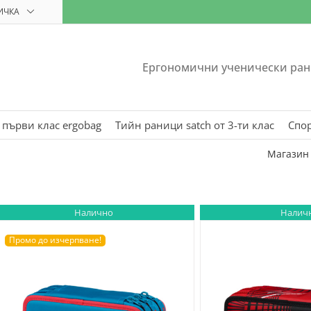
ИЧКА
Ергономични ученически ран
 първи клас ergobag
Тийн раници satch от 3-ти клас
Спо
Магазин
Налично
Налич
Промо до изчерпване!