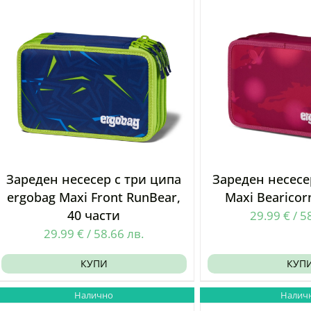
Зареден несесер с три ципа
Зареден несесе
ergobag Maxi Front RunBear,
Maxi Bearicor
40 части
29.99
€
/
5
29.99
€
/
58.66
лв.
КУПИ
КУП
Налично
Налич