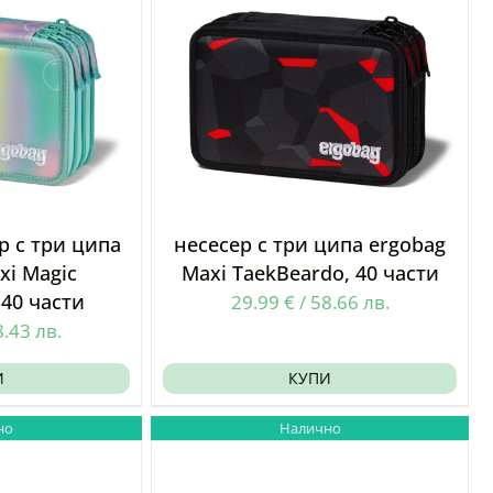
р с три ципа
несесер с три ципа ergobag
xi Magic
Maxi TaekBeardo, 40 части
 40 части
29.99
€
/
58.66
лв.
8.43
лв.
И
КУПИ
но
Налично