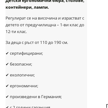
Детски ергономични бюра, столове,
контейнери, лампи.
Регулират се на височина и израстват с
детето от предучилищна – 1-ви клас до
12-ти клас.
За деца с ръст от 110 до 190 см.
✔ сертифицирани;
✔ безопасни;
✔ екологични;
✔ ергономични;
✔ произведени в Германия;
✔ с 2 години гаранция.