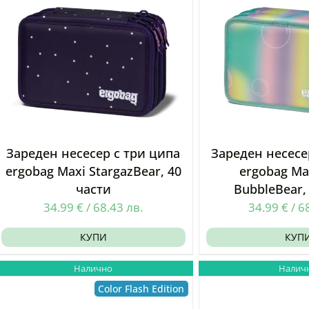
Зареден несесер с три ципа
Зареден несесе
ergobag Maxi StargazBear, 40
ergobag Ma
части
BubbleBear,
34.99
€
/
68.43
лв.
34.99
€
/
6
КУПИ
КУП
Налично
Налич
Color Flash Edition