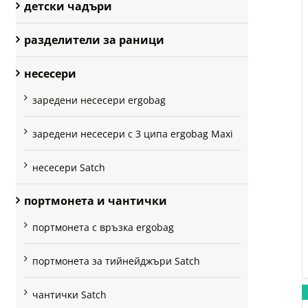
детски чадъри
разделители за раници
несесери
заредени несесери ergobag
заредени несесери с 3 ципа ergobag Maxi
несесери Satch
портмонета и чантички
портмонета с връзка ergobag
портмонета за тийнейджъри Satch
чантички Satch