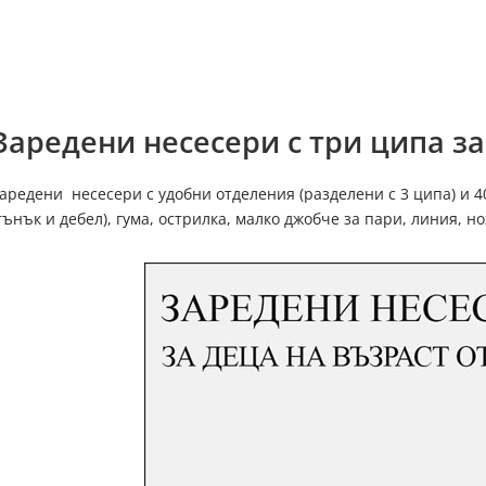
Заредени несесери с три ципа з
аредени несесери с удобни отделения (разделени с 3 ципа) и 4
тънък и дебел), гума, острилка, малко джобче за пари, линия, н