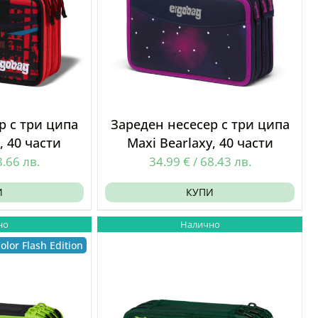
р с три ципа
Зареден несесер с три ципа
, 40 части
Maxi Bearlaxy, 40 части
8.66
лв.
34.99
€
/
68.43
лв.
И
КУПИ
но
Налично
olor Flash Edition