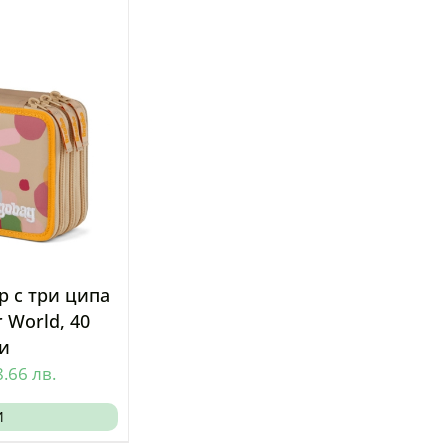
р с три ципа
 World, 40
и
8.66
лв.
И