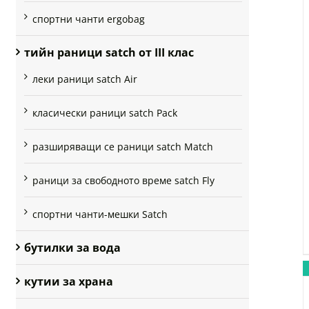
спортни чанти ergobag
тийн раници satch от III клас
леки раници satch Air
класически раници satch Pack
разширяващи се раници satch Match
раници за свободното време satch Fly
спортни чанти-мешки Satch
бутилки за вода
кутии за храна