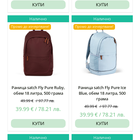
price
цена
КУПИ
КУПИ
was:
е:
Налично
Налично
139.99 €
129.99 €
Промо до изчерпване!
Промо до изчерпване!
/
/
273.80
254.24
лв..
лв..
Раница satch Fly Pure Ruby,
Раница satch Fly Pure Ice
обем 18 литра, 500 грама
Blue, обем 18 литра, 500
грама
49.99
€
/
97.77
лв.
49.99
€
/
97.77
лв.
Original
Текущата
39.99
€
/
78.21
лв.
Original
Текущ
39.99
€
/
78.21
лв.
price
цена
price
цена
КУПИ
КУПИ
was:
е:
was:
е:
49.99 €
39.99 €
Налично
Налично