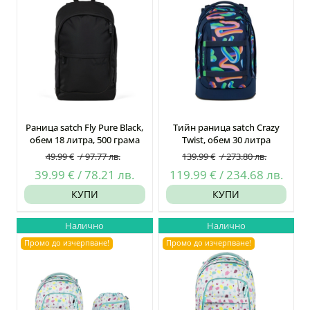
Раница satch Fly Pure Black,
Тийн раница satch Crazy
обем 18 литра, 500 грама
Twist, обем 30 литра
49.99
€
/
97.77
лв.
139.99
€
/
273.80
лв.
Original
Текущата
Original
Теку
39.99
€
/
78.21
лв.
119.99
€
/
234.68
лв.
price
цена
price
цен
КУПИ
КУПИ
was:
е:
was:
е:
Налично
Налично
49.99 €
39.99 €
139.99 €
119.
Промо до изчерпване!
Промо до изчерпване!
/
/
/
/
97.77
78.21
273.80
234.
лв..
лв..
лв..
лв..