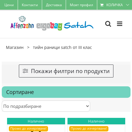
Skip
Цени
Контакти
Доставка
Моят профил
КОЛИЧКА
to
content
Магазин
>
тийн раници satch от III клас
Покажи филтри по продукти
Сортиране
Налично
Налично
Промо до изчерпване!
Промо до изчерпване!