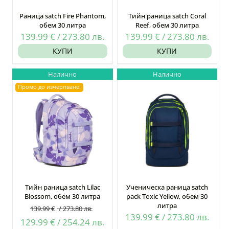
Раница satch Fire Phantom,
Тийн раница satch Coral
обем 30 литра
Reef, обем 30 литра
139.99
€
/
273.80
лв.
139.99
€
/
273.80
лв.
КУПИ
КУПИ
Налично
Налично
Промо до изчерпване!
Тийн раница satch Lilac
Ученическа раница satch
Blossom, обем 30 литра
pack Toxic Yellow, обем 30
литра
139.99
€
/
273.80
лв.
139.99
€
/
273.80
лв.
Original
Текущата
129.99
€
/
254.24
лв.