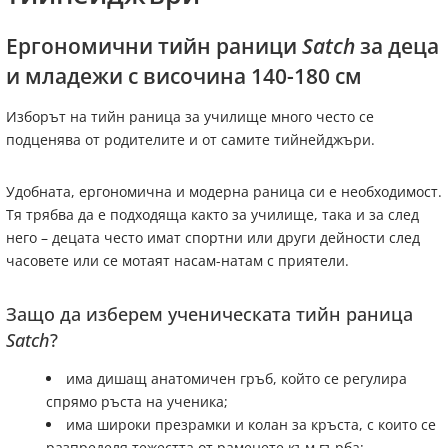
Ергономични тийн раници
Satch
за деца
и младежи с височина 140-180 см
Изборът на тийн раница за училище много често се
подценява от родителите и от самите тийнейджъри.
Удобната, ергономична и модерна раница си е необходимост.
Тя трябва да е подходяща както за училище, така и за след
него – децата често имат спортни или други дейности след
часовете или се мотаят насам-натам с приятели.
Защо да изберем ученическата тийн раница
Satch
?
има дишащ анатомичен гръб, който се регулира
спрямо ръста на ученика;
има широки презрамки и колан за кръста, с които се
разпределя тежестта от раменете към гърба;