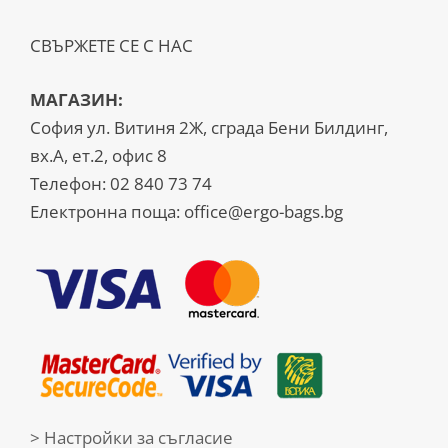
СВЪРЖЕТЕ СЕ С НАС
МАГАЗИН:
София ул. Витиня 2Ж, сграда Бени Билдинг,
вх.А, ет.2, офис 8
Телефон:
02 840 73 74
Електронна поща:
office@ergo-bags.bg
> Настройки за съгласие