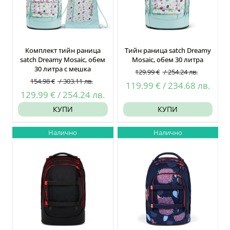
Комплект тийн раница
Тийн раница satch Dreamy
satch Dreamy Mosaic, обем
Mosaic, обем 30 литра
30 литра с мешка
129.99
€
/
254.24
лв.
154.98
€
/
303.11
лв.
Original
Теку
119.99
€
/
234.68
лв.
Original
Текущата
129.99
€
/
254.24
лв.
price
цен
price
цена
КУПИ
КУПИ
was:
е:
was:
е:
129.99 €
119.
Налично
Налично
154.98 €
129.99 €
/
/
/
/
254.24
234.
303.11
254.24
лв..
лв..
лв..
лв..