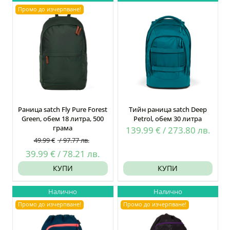
49.99 €
39.99 
/
/
Промо до изчерпване!
/
/
97.77
78.21
97.77
78.21
лв..
лв..
лв..
лв..
Раница satch Fly Pure Forest
Тийн раница satch Deep
Green, обем 18 литра, 500
Petrol, обем 30 литра
грама
139.99
€
/
273.80
лв.
49.99
€
/
97.77
лв.
Original
Текущата
39.99
€
/
78.21
лв.
price
цена
КУПИ
КУПИ
was:
е:
Налично
Налично
49.99 €
39.99 €
Промо до изчерпване!
Промо до изчерпване!
/
/
97.77
78.21