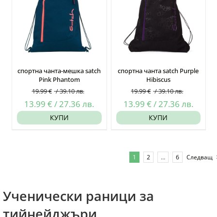
лв..
лв..
спортна чанта-мешка satch
спортна чанта satch Purple
Pink Phantom
Hibiscus
19.99
€
/
39.10
лв.
19.99
€
/
39.10
лв.
Original
Текущата
Original
Текущ
13.99
€
/
27.36
лв.
13.99
€
/
27.36
лв.
price
цена
price
цена
КУПИ
КУПИ
was:
е:
was:
е:
19.99 €
13.99 €
19.99 €
13.99 
/
/
/
/
1
2
…
6
Следващ
39.10
27.36
39.10
27.36
лв..
лв..
лв..
лв..
Ученически раници за
тийнейджъри