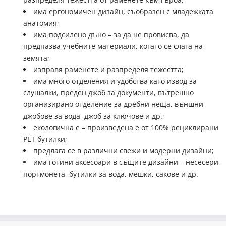
има ергономичен дизайн, съобразен с младежката
анатомия;
има подсилено дъно – за да не провисва, да
предпазва учебните материали, когато се слага на
земята;
изправя раменете и разпределя тежестта;
има много отделения и удобства като извод за
слушалки, преден джоб за документи, вътрешно
организирано отделение за дребни неща, външни
джобове за вода, джоб за ключове и др.;
екологична е – произведена е от 100% рециклирани
PET бутилки;
предлага се в различни свежи и модерни дизайни;
има готини аксесоари в същите дизайни – несесери,
портмонета, бутилки за вода, мешки, сакове и др.