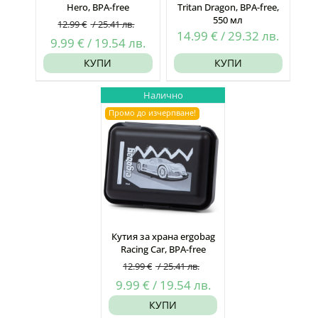
Hero, BPA-free
Tritan Dragon, BPA-free,
550 мл
12.99
€
/
25.41
лв.
14.99
€
/
29.32
лв.
Original
Текущата
9.99
€
/
19.54
лв.
price
цена
КУПИ
КУПИ
was:
е:
Налично
12.99 €
9.99 €
Промо до изчерпване!
/
/
25.41
19.54
лв..
лв..
Кутия за храна ergobag
Racing Car, BPA-free
12.99
€
/
25.41
лв.
Original
Текущата
9.99
€
/
19.54
лв.
price
цена
КУПИ