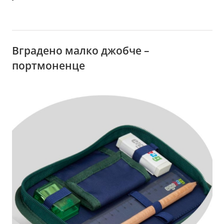
Вградено малко джобче –
портмоненце