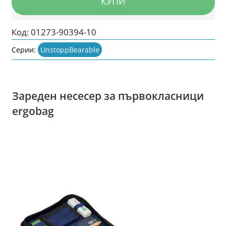
КУПИ
Код:
01273-90394-10
Серии:
UnstoppBearable
Зареден несесер за първокласници
ergobag