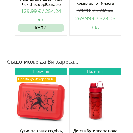
комплект от 6 части
Flex UnstoppBearable
129.99
€
/
254.24
279.99
€
/
547.61
лв.
Original
269.99
€
/
528.05
лв.
price
Текущата
лв.
КУПИ
was:
цена
279.99 €
е:
/
269.99 €
547.61
/
Също може да Ви хареса...
лв..
528.05
Налично
Налично
лв..
Промо до изчерпване!
Кутия за храна ergobag
Детска бутилка за вода