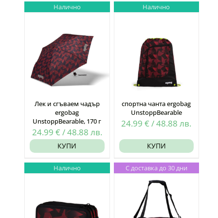
Налично
Налично
Лек и сгъваем чадър
спортна чанта ergobag
ergobag
UnstoppBearable
UnstoppBearable, 170 г
24.99
€
/
48.88
лв.
24.99
€
/
48.88
лв.
КУПИ
КУПИ
Налично
С доставка до 30 дни