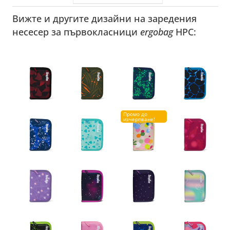
was:
е:
Вижте и другите дизайни на заредения
12.99 €
9.99 €
несесер за първокласници
ergobag
HPC:
/
/
25.41
19.54
лв..
лв..
Промо до
изчерпване!