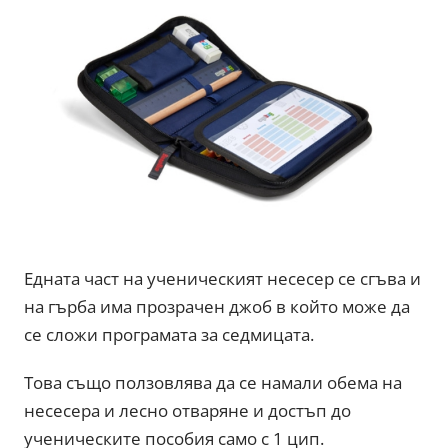
Едната част на ученическият несесер се сгъва и
на гърба има прозрачен джоб в който може да
се сложи програмата за седмицата.
Това също ползовлява да се намали обема на
несесера и лесно отваряне и достъп до
ученическите пособия само с 1 цип.