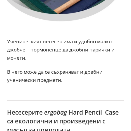
Ученическият несесер има и удобно малко
джобче – пормоненце да джобни парички и
монети.
В него може да се съхраняват и дребни
ученически предмети.
Несесерите
ergobag
Hard Pencil Case
са екологични и произведени с
мисъл за природата