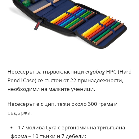
Несесерът за първокласници
ergobag
HPC (Hard
Pencil Case) се състои от 22 принадлежности,
необходими на малките ученици.
Несесерът е с цип, тежи около 300 грама и
съдържа:
17 молива Lyra с ергономична триъгълна
форма – 10 тънки и 7 дебели;