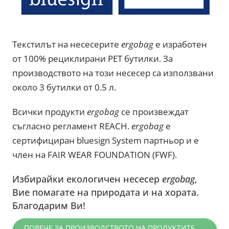
Текстилът на несесерите
ergobag
е изработен
от 100% рециклирани PET бутилки. За
производството на този несесер са използвани
около 3 бутилки от 0.5 л.
Всички продукти
ergobag
се произвеждат
съгласно регламент REACH.
ergobag
е
сертифициран bluesign System партньор и е
член на FAIR WEAR FOUNDATION (FWF).
Избирайки екологичен несесер
ergobag
,
Вие помагате на природата и на хората.
Благодарим Ви!
ПОВЕЧЕ ЗА ПРОИЗВОДСТВОТО НА ПРОДУКТИТЕ