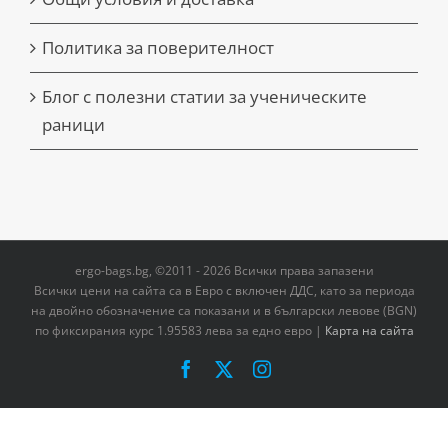
Политика за поверителност
Блог с полезни статии за ученическите
раници
ergo-bags.bg, ©2011 - 2026 Всички права запазени
Всички цени на сайта са в Евро с включен ДДС, като за периода
на двoйно обозначение са показани и в български левове (BGN)
по фиксирания курс 1.95583 лева за едно евро |
Карта на сайта
Facebook
X
Instagram