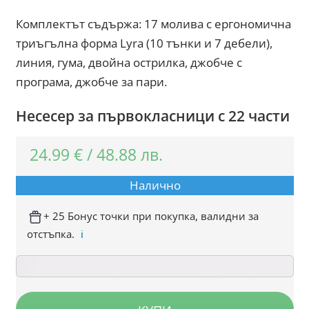
Комплектът съдържа: 17 молива с ергономична
триъгълна форма Lyra (10 тънки и 7 дебели),
линия, гума, двойна острилка, джобче с
програма, джобче за пари.
Несесер за първокласници с 22 части
24.99
€
/
48.88
лв.
Налично
+ 25 Бонус точки при покупка, валидни за
отстъпка.
ℹ️