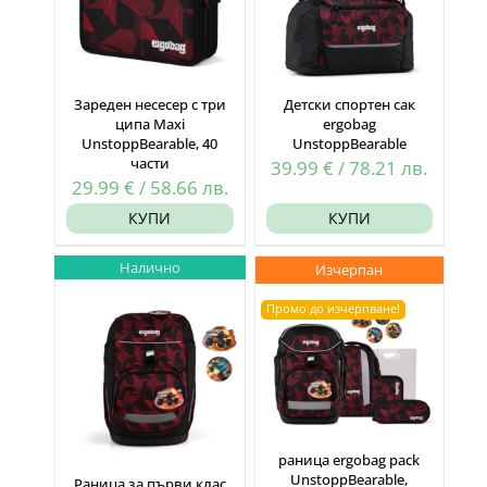
Зареден несесер с три
Детски спортен сак
ципа Maxi
ergobag
UnstoppBearable, 40
UnstoppBearable
части
39.99
€
/
78.21
лв.
29.99
€
/
58.66
лв.
КУПИ
КУПИ
Налично
Изчерпан
Промо до изчерпване!
раница ergobag pack
UnstoppBearable,
Раница за първи клас