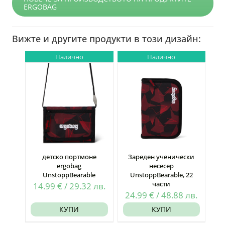
ERGOBAG
Вижте и другите продукти в този дизайн:
Налично
Налично
детско портмоне
Зареден ученически
ergobag
несесер
UnstoppBearable
UnstoppBearable, 22
части
14.99
€
/
29.32
лв.
24.99
€
/
48.88
лв.
КУПИ
КУПИ