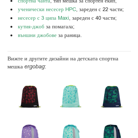
спортна чанта
, тип мешка за спортен екип;
ученически несесер HPC
, зареден с 22 части;
несесер с 3 ципа Maxi
, зареден с 40 части;
кутия-джоб
за помагала;
външни джобове
за раница.
Вижте и другите дизайни на детската спортна
мешка
ergobag
: