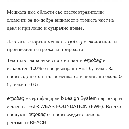
Мешката има области със светлоотразителни
елементи за по-добра видимост в тъмната част на
деня и при лошо и сумрачно време.
Детската спортна мешка
ergobag
е екологична и
произведена с грижа за природата
Текстилът на всички спортни чанти
ergobag
е
изработен 100% от рециклирани PET бутилки. За
производството на тази мешка са използвани около 5
бутилки от 0.5 л.
ergobag
е сертифициран bluesign System партньор и
е член на FAIR WEAR FOUNDATION (FWF). Всички
продукти
ergobag
се произвеждат съгласно
регламент REACH.