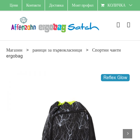
Skip
Цени
Контакти
Доставка
Моят профил
КОЛИЧКА
to
content
Магазин
>
раници за първокласници
>
Спортни чанти
ergobag
Reflex Glow