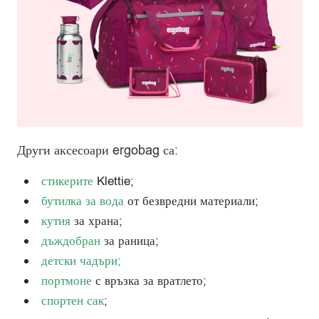
Други аксесоари ergobag са:
стикерите
Klettie;
бутилка за вода
от безвредни материали;
кутия
за храна;
дъждобран
за раница;
детски чадъри
;
портмоне
с връзка за вратлето;
спортен сак
;