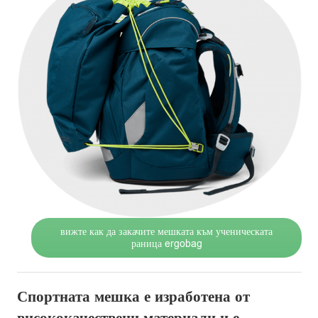
вижте как да закачите мешката към ученическата
раница ergobag
Спортната мешка е изработена от