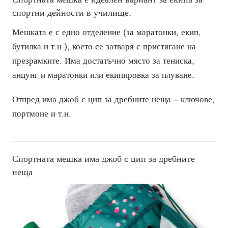
спортни дейности в училище.
Мешката е с едно отделение (за маратонки, екип,
бутилка и т.н.), което се затваря с пристягане на
презрамките. Има достатъчно място за тениска,
анцунг и маратонки или екипировка за плуване.
Отпред има джоб с цип за дребните неща – ключове,
портмоне и т.н.
Спортната мешка има джоб с цип за дребните
неща