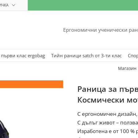
ИЧКА
Ергономични ученически ран
 първи клас ergobag
Тийн раници satch от 3-ти клас
Спо
Магазин
Reflex Glow
Раница за първ
Космически мо
С ергономичен дизайн, 
С дълъг живот – ползва
Изработена е от 100 %