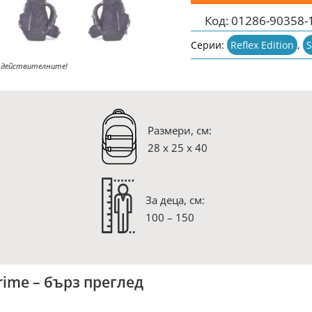
Код:
01286-90358-
Серии:
Reflex Edition
,
S
 действителните!
Размери, см:
28 x 25 x 40
За деца, см:
100 – 150
rime – бърз преглед