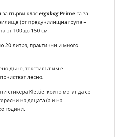
 за първи клас
ergobag
Prime
са за
училище (от предучилищна група –
на от 100 до 150 см.
ло 20 литра, практични и много
ено дъно, текстилът им е
почистват лесно.
и стикера Klettie, които могат да се
тересни на децата (а и на
ко години.