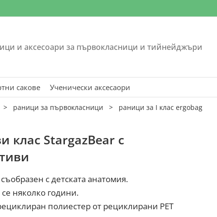
ици и аксесоари за първокласници и тийнейджъри
ртни сакове
Ученически аксесаори
>
раници за първокласници
>
раници за I клас ergobag
и клас StargazBear с
тиви
съобразен с детската анатомия.
 се няколко години.
 рециклиран полиестер от рециклирани PET