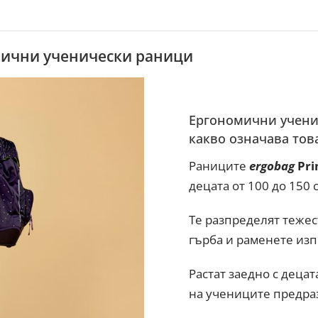
мични ученически раници
Ергономични ученич
какво означава тов
Раниците
ergobag
Pr
децата от 100 до 150 
Те разпределят тежес
гърба и раменете из
Растат заедно с деца
на учениците предра