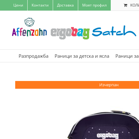
Skip
Цени
Контакти
Доставка
Моят профил
КОЛ
to
content
Разпродажба
Раници за детска и ясла
Раници за
Изчерпан