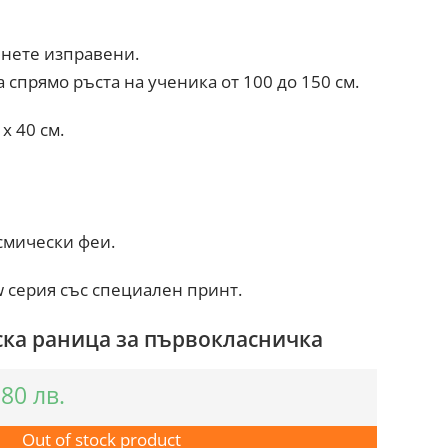
нете изправени.
 спрямо ръста на ученика от 100 до 150 см.
 x 40 см.
осмически феи.
 серия със специален принт.
ка раница за първокласничка
.80
лв.
Out of stock product