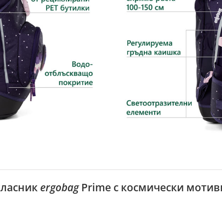
класник
ergobag
Prime с космически мотив