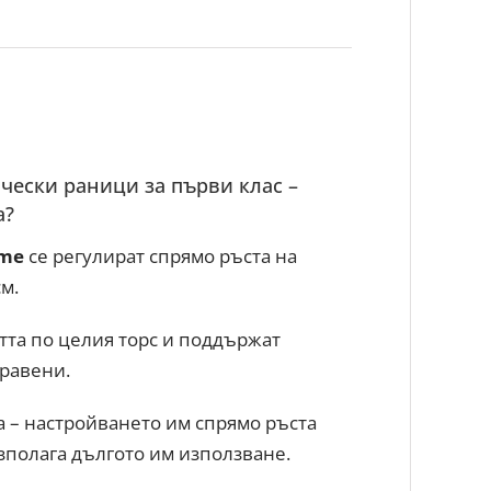
ески раници за първи клас –
а?
ime
сe регулират спрямо ръста на
см.
тта по целия торс и поддържат
правени.
та – настройването им спрямо ръста
зполага дългото им използване.