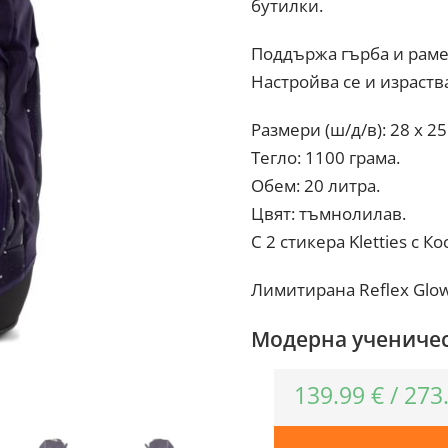
бутилки.
Поддържа гърба и раме
Настройва се и израства
Размери (ш/д/в): 28 x 25
Тегло: 1100 грама.
Обем: 20 литра.
Цвят: тъмнолилав.
С 2 стикера Kletties с К
Лимитирана Reflex Glow
Модерна ученичес
139.99
€
/
273