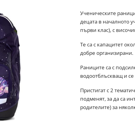
Ученическите раници
децата в началното 
първи клас), с височи
Те са с капацитет око
добре организирани.
Раниците са с подсил
водоотблъскващ и се 
Пристигат с 2 тематичн
подменят, за да са ин
родителите) за някол