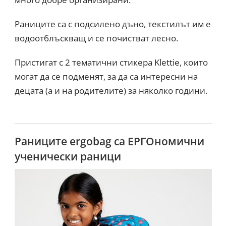
Раниците са с подсилено дъно, текстилът им е
водоотблъскващ и се почистват лесно.
Пристигат с 2 тематични стикера Klettie, които
могат да се подменят, за да са интересни на
децата (а и на родителите) за няколко години.
Раниците ergobag са ЕРГОномични
ученически раници