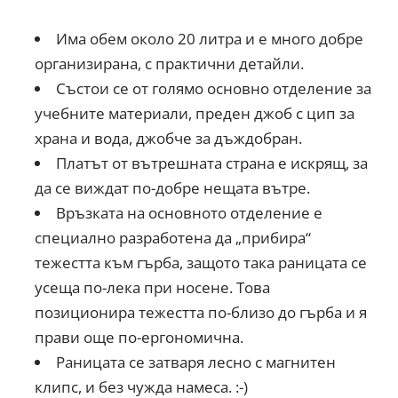
Има обем около 20 литра и е много добре
организирана, с практични детайли.
Състои се от голямо основно отделение за
учебните материали, преден джоб с цип за
храна и вода, джобче за дъждобран.
Платът от вътрешната страна е искрящ, за
да се виждат по-добре нещата вътре.
Връзката на основното отделение е
специално разработена да „прибира“
тежестта към гърба, защото така раницата се
усеща по-лека при носене. Това
позиционира тежестта по-близо до гърба и я
прави още по-ергономична.
Раницата се затваря лесно с магнитен
клипс, и без чужда намеса. :-)