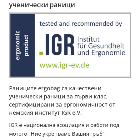
ученически раници
Раниците ergobag са качествени
ученически раници за първи клас,
сертифицирани за ергономичност от
немския институт IGR e.V.
IGR е национална асоциация и работи под
мотото „Ние укрепваме Вашия гръб“.