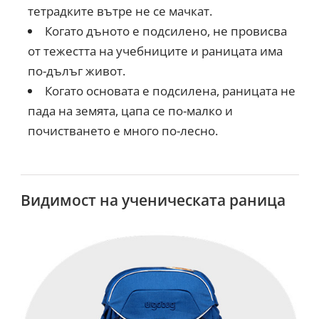
тетрадките вътре не се мачкат.
Когато дъното е подсилено, не провисва
от тежестта на учебниците и раницата има
по-дълъг живот.
Когато основата е подсилена, раницата не
пада на земята, цапа се по-малко и
почистването е много по-лесно.
×
Промоция!
Промоция на над 100
Видимост на ученическата раница
продукта преди сезона!
РАЗГЛЕДАЙ
Само до изчерване на
количествата.