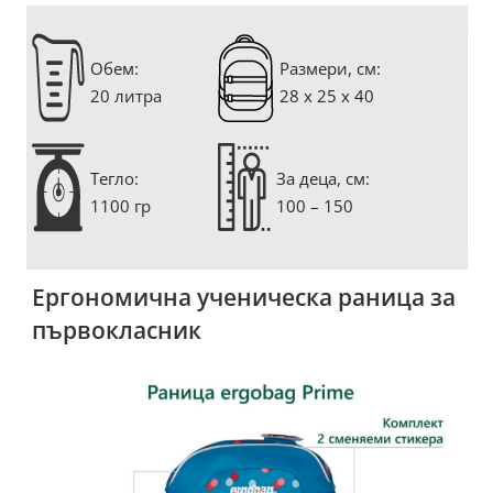
Oбем:
Размери, см:
20 литра
28 x 25 x 40
Тегло:
За деца, см:
1100 гр
100 – 150
Ергономична ученическа раница за
първокласник