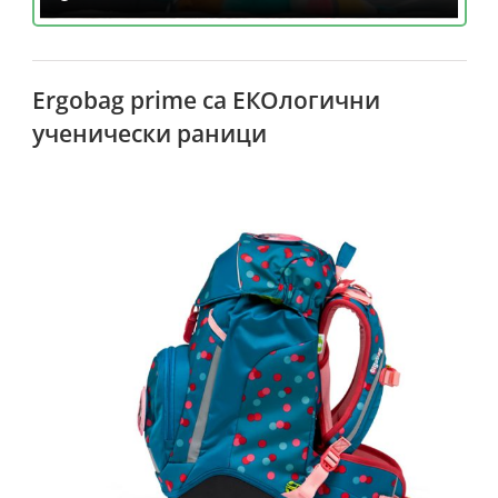
Еrgobag prime са ЕКОлогични
ученически раници