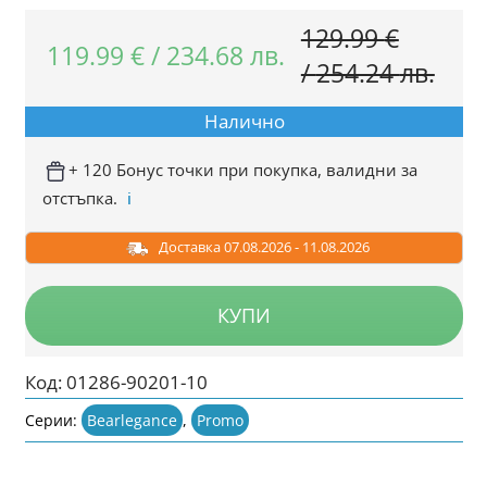
129.99
€
119.99
€
/
234.68
лв.
Orig
Тек
/
254.24
лв.
pric
цен
Налично
was:
е:
129.
119.
+ 120 Бонус точки при покупка, валидни за
отстъпка.
ℹ️
/
/
254.
234.
Доставка 07.08.2026 - 11.08.2026
лв..
лв..
КУПИ
Код:
01286-90201-10
Серии:
Bearlegance
,
Promo