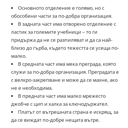
Основното отделение е голямо, но с
обособени части за по-добра организация.
В задната част има отворено отделение с
ластик за големите учебници – то ги
придържа да не се разпиляват и да са най-
близо до гърба, където тежестта се усеща по-
малко.
В средната част има мека преграда, която
служи за по-добра организация. Преградата е
с велкро-закрепване и може да се махне, ако
не е необходима.
В предната част има малко мрежесто
джобче с цип и халка за ключодържател.
Платът от вътрешната страна е искрящ, за
да се виждат по-добре нещата вътре.