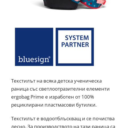
Текстилът на всяка детска ученическа
раница със светлоотразителни елементи
ergobag Prime е изработен от 100%
рециклирани пластмасови бутилки.
Текстилът е водоотблъскващ и се почиства
лесно. За производството на тази раница са