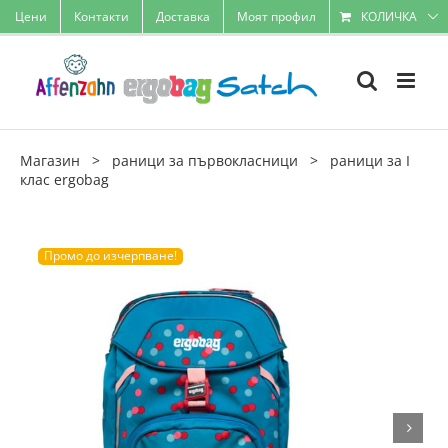
Skip
Цени
Контакти
Доставка
Моят профил
КОЛИЧКА
to
content
Магазин
>
раници за първокласници
>
раници за I
клас ergobag
Промо до изчерпване!