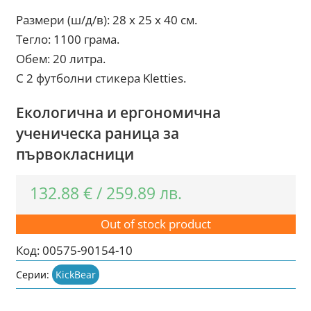
Размери (ш/д/в): 28 x 25 x 40 см.
Тегло: 1100 грама.
Обем: 20 литра.
С 2 футболни стикера Kletties.
Екологична и ергономична
ученическа раница за
първокласници
132.88
€
/
259.89
лв.
Out of stock product
Код:
00575-90154-10
Серии:
KickBear