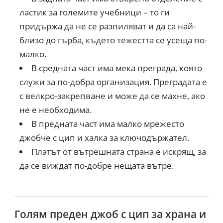
ластик за големите учебници – то ги
придържа да не се разпиляват и да са най-
близо до гърба, където тежестта се усеща по-
малко.
В средната част има мека преграда, която
служи за по-добра организация. Преградата е
с велкро-закрепване и може да се махне, ако
не е необходима.
В предната част има малко мрежесто
джобче с цип и халка за ключодържател.
Платът от вътрешната страна е искрящ, за
да се виждат по-добре нещата вътре.
Голям преден джоб с цип за храна и