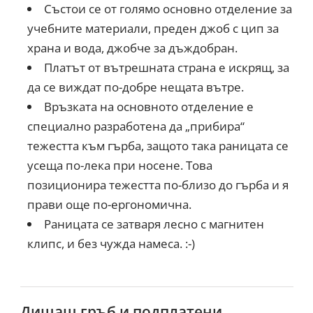
Състои се от голямо основно отделение за
учебните материали, преден джоб с цип за
храна и вода, джобче за дъждобран.
Платът от вътрешната страна е искрящ, за
да се виждат по-добре нещата вътре.
Връзката на основното отделение е
специално разработена да „прибира“
тежестта към гърба, защото така раницата се
усеща по-лека при носене. Това
позиционира тежестта по-близо до гърба и я
прави още по-ергономична.
Раницата се затваря лесно с магнитен
клипс, и без чужда намеса. :-)
Дишащ гръб и подплатени