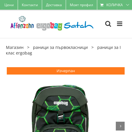
Skip
Цени
Контакти
Доставка
Моят профил
КОЛИЧКА
to
content
Магазин
>
раници за първокласници
>
раници за I
клас ergobag
Изчерпан
Wa