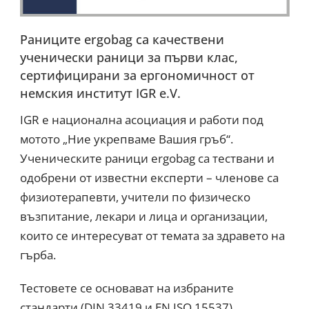
Раниците ergobag са качествени
ученически раници за първи клас,
сертифицирани за ергономичност от
немския институт IGR e.V.
IGR е национална асоциация и работи под
мотото „Ние укрепваме Вашия гръб“.
Ученическите раници ergobag са тествани и
одобрени от известни експерти – членове са
физиотерапевти, учители по физическо
възпитание, лекари и лица и организации,
които се интересуват от темата за здравето на
гърба.
Тестовете се основават на избраните
стандарти (DIN 33419 и EN ISO 15537).