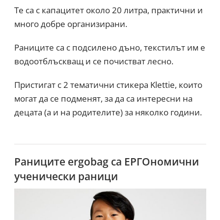
Те са с капацитет около 20 литра, практични и
много добре организирани.
Раниците са с подсилено дъно, текстилът им е
водоотблъскващ и се почистват лесно.
Пристигат с 2 тематични стикера Klettie, които
могат да се подменят, за да са интересни на
децата (а и на родителите) за няколко години.
Раниците ergobag са ЕРГОномични
ученически раници