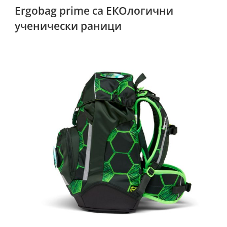
Еrgobag prime са ЕКОлогични
ученически раници