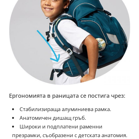
Ергономията в раницата се постига чрез:
Стабилизираща алуминиева рамка.
Анатомичен дишащ гръб.
Широки и подплатени раменни
презрамки, съобразени с детската анатомия.