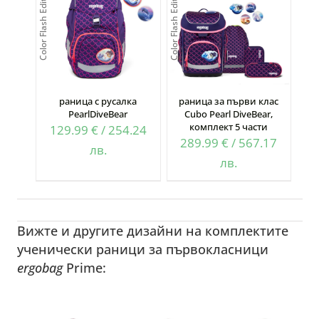
Color Flash Edition
Color Flash Edition
раница с русалка
раница за първи клас
PearlDiveBear
Cubo Pearl DiveBear,
комплект 5 части
129.99
€
/
254.24
289.99
€
/
567.17
лв.
лв.
Вижте и другите дизайни на комплектите
ученически раници за първокласници
ergobag
Prime: