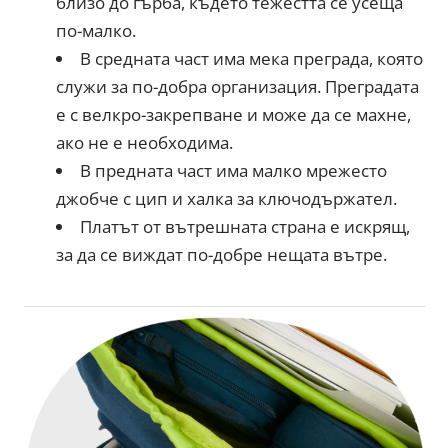
близо до гърба, където тежестта се усеща
по-малко.
В средната част има мека преграда, която
служи за по-добра организация. Преградата
е с велкро-закрепване и може да се махне,
ако не е необходима.
В предната част има малко мрежесто
джобче с цип и халка за ключодържател.
Платът от вътрешната страна е искрящ,
за да се виждат по-добре нещата вътре.