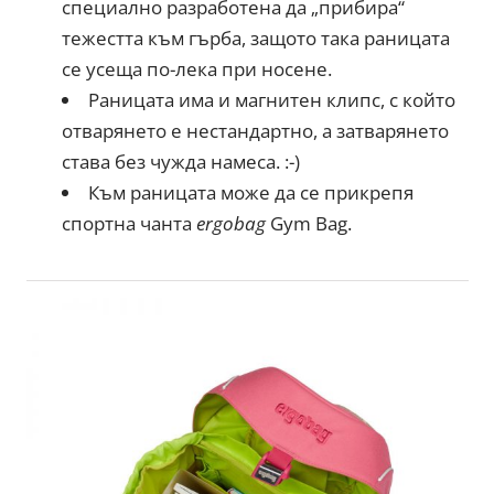
специално разработена да „прибира“
тежестта към гърба, защото така раницата
се усеща по-лека при носене.
Раницата има и магнитен клипс, с който
отварянето е нестандартно, а затварянето
става без чужда намеса. :-)
Към раницата може да се прикрепя
спортна чанта
ergobag
Gym Bag.