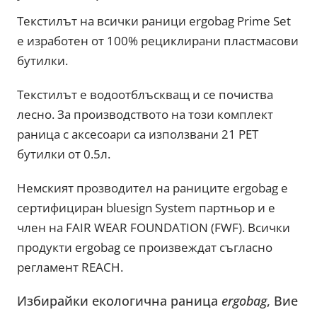
Текстилът на всички раници ergobag Prime Set
е изработен от 100% рециклирани пластмасови
бутилки.
Текстилът е водоотблъскващ и се почиства
лесно. За производството на този комплект
раница с аксесоари са използвани 21 PET
бутилки от 0.5л.
Немският прозводител на раниците ergobag е
сертифициран bluesign System партньор и е
член на FAIR WEAR FOUNDATION (FWF). Всички
продукти ergobag се произвеждат съгласно
регламент REACH.
Избирайки екологична раница
ergobag
, Вие