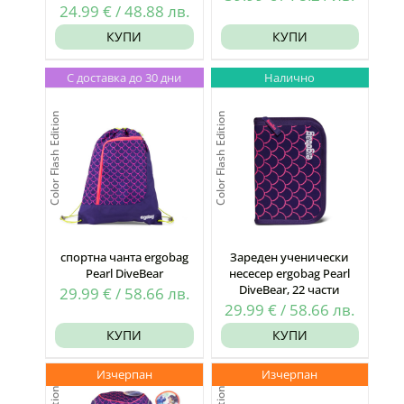
24.99
€
/
48.88
лв.
КУПИ
КУПИ
С доставка до 30 дни
Налично
Color Flash Edition
Color Flash Edition
спортна чанта ergobag
Зареден ученически
Pearl DiveBear
несесер ergobag Pearl
DiveBear, 22 части
29.99
€
/
58.66
лв.
29.99
€
/
58.66
лв.
КУПИ
КУПИ
Изчерпан
Изчерпан