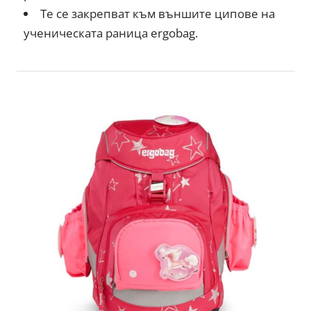
Те се закрепват към външите ципове на
ученическата раница ergobag.