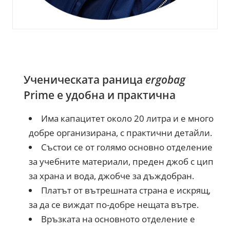
Ученическата раница
ergobag
Prime е удобна и практична
Има капацитет около 20 литра и е много
добре организирана, с практични детайли.
Състои се от голямо основно отделение
за учебните материали, преден джоб с цип
за храна и вода, джобче за дъждобран.
Платът от вътрешната страна е искрящ,
за да се виждат по-добре нещата вътре.
Връзката на основното отделение е