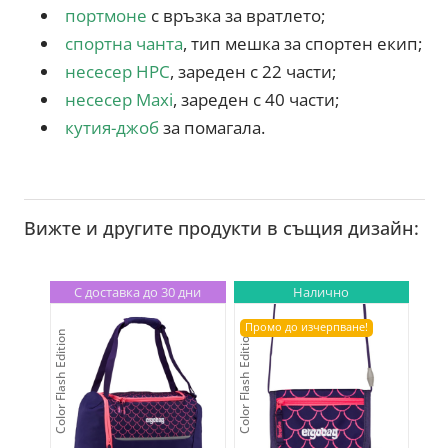
портмоне
с връзка за вратлето;
спортна чанта
, тип мешка за спортен екип;
несесер HPC
, зареден с 22 части;
несесер Maxi
, зареден с 40 части;
кутия-джоб
за помагала.
Вижте и другите продукти в същия дизайн:
С доставка до 30 дни
Налично
Промо до изчерпване!
Color Flash Edition
Color Flash Edition