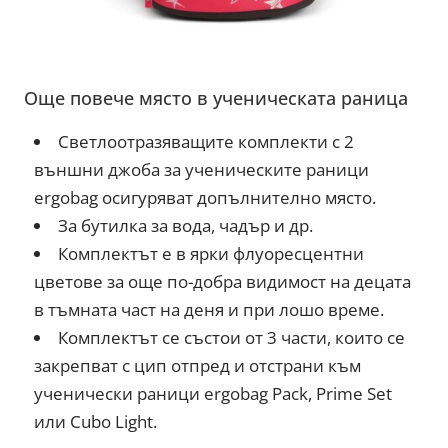
Още повече място в ученическата раница
Светлоотразяващите комплекти с 2
външни джоба за ученическите раници
ergobag осигуряват допълнително място.
За бутилка за вода, чадър и др.
Комплектът е в ярки флуоресцентни
цветове за още по-добра видимост на децата
в тъмната част на деня и при лошо време.
Комплектът се състои от 3 части, които се
закрепват с цип отпред и отстрани към
ученически раници ergobag Pack, Prime Set
или Cubo Light.