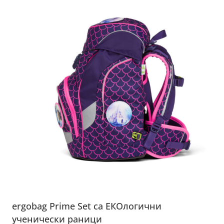
ergobag Prime Set са ЕКОлогични
ученически раници