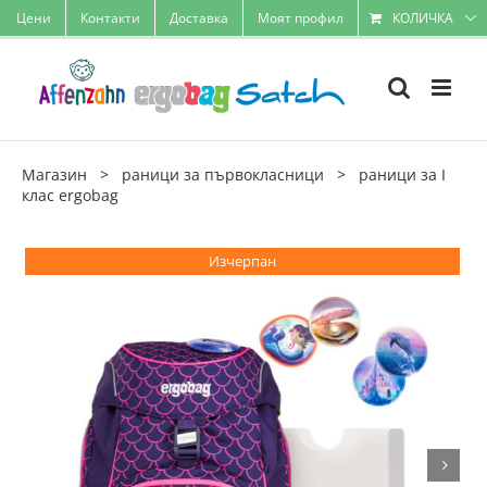
Skip
Цени
Контакти
Доставка
Моят профил
КОЛИЧКА
to
content
Магазин
>
раници за първокласници
>
раници за I
клас ergobag
Color Flash Edition
Изчерпан