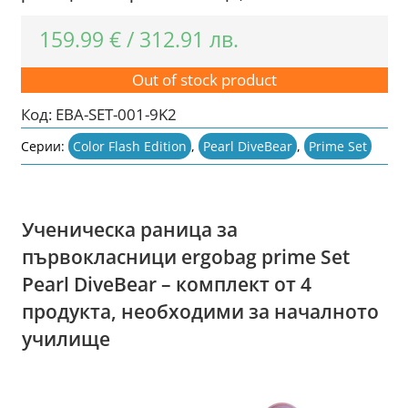
159.99
€
/
312.91
лв.
Out of stock product
Код:
EBA-SET-001-9K2
Серии:
Color Flash Edition
,
Pearl DiveBear
,
Prime Set
Ученическа раница за
първокласници ergobag prime Set
Pearl DiveBear – комплект от 4
продукта, необходими за началното
училище