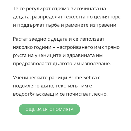
Те се регулират спрямо височината на
децата, разпределят тежестта по целия торс
и поддържат гърба и раменете изправени.
Растат заедно с децата и се използват
няколко години – настройването им спрямо
ръста на учениците и здравината им
предразполагат дългото им използване.
Ученическите раници Prime Set са с
подсилено дъно, текстилът им е
водоотблъскващ и се почистват лесно.
ОЩЕ ЗА ЕРГОНОМИЯТА