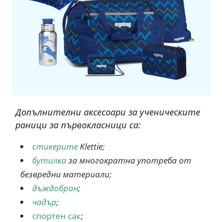
Допълнителни аксесоари за ученическите
раници за първокласници са:
стикерите
Klettie;
бутилка
за многократна употреба от
безвредни материали;
дъждобран
;
чадър
;
спортен сак
;