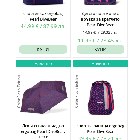
спортен сак ergobag
Детско портмоне с
Pearl DiveBear
връзка за вратлето
Pearl DiveBear
44.99
€
/
87.99
лв.
14.99
€
/
29.32
лв.
Original
Текущ
11.99
€
/
23.45
лв.
price
цена
КУПИ
КУПИ
was:
е:
Налично
Налично
14.99 €
11.99 
/
/
Color Flash Edition
Color Flash Edition
29.32
23.45
лв..
лв..
Лек и сгъваем чадър
спортна раница ergobag
ergobag Pearl DiveBear,
Pearl DiveBear
170 г
39.99
€
/
78.21
лв.