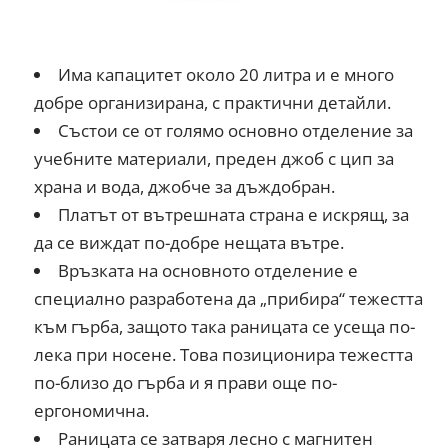
Има капацитет около 20 литра и е много
добре организирана, с практични детайли.
Състои се от голямо основно отделение за
учебните материали, преден джоб с цип за
храна и вода, джобче за дъждобран.
Платът от вътрешната страна е искрящ, за
да се виждат по-добре нещата вътре.
Връзката на основното отделение е
специално разработена да „прибира“ тежестта
към гърба, защото така раницата се усеща по-
лека при носене. Това позиционира тежестта
по-близо до гърба и я прави още по-
ергономична.
Раницата се затваря лесно с магнитен