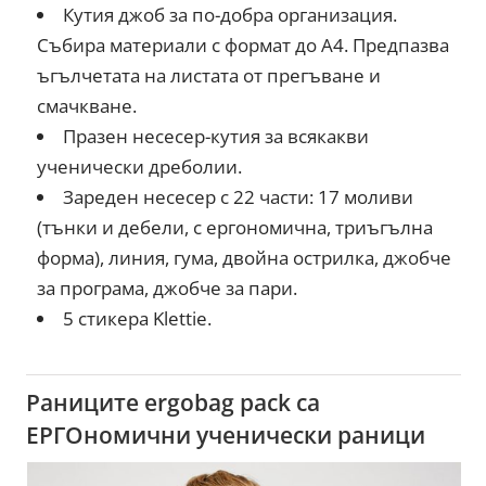
Кутия джоб за по-добра организация.
Събира материали с формат до А4. Предпазва
ъгълчетата на листата от прегъване и
смачкване.
Празен несесер-кутия за всякакви
ученически дреболии.
Зареден несесер с 22 части: 17 моливи
(тънки и дебели, с ергономична, триъгълна
форма), линия, гума, двойна острилка, джобче
за програма, джобче за пари.
5 стикера Klettie.
Раниците ergobag pack са
ЕРГОномични ученически раници