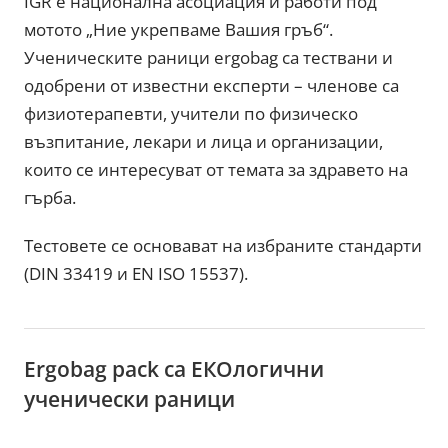
IGR е национална асоциация и работи под
мотото „Ние укрепваме Вашия гръб“.
Ученическите раници ergobag са тествани и
одобрени от известни експерти – членове са
физиотерапевти, учители по физическо
възпитание, лекари и лица и организации,
които се интересуват от темата за здравето на
гърба.
Тестовете се основават на избраните стандарти
(DIN 33419 и EN ISO 15537).
Еrgobag pack са ЕКОлогични
ученически раници