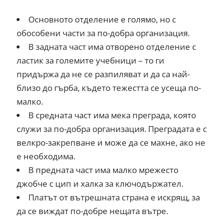
Основното отделение е голямо, но с
обособени части за по-добра организация.
В задната част има отворено отделение с
ластик за големите учебници – то ги
придържа да не се разпиляват и да са най-
близо до гърба, където тежестта се усеща по-
малко.
В средната част има мека преграда, която
служи за по-добра организация. Преградата е с
велкро-закрепване и може да се махне, ако не
е необходима.
В предната част има малко мрежесто
джобче с цип и халка за ключодържател.
Платът от вътрешната страна е искрящ, за
да се виждат по-добре нещата вътре.