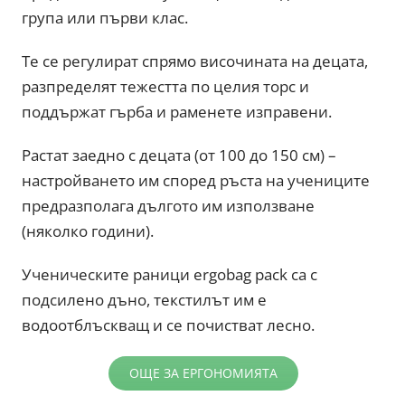
група или първи клас.
Те се регулират спрямо височината на децата,
разпределят тежестта по целия торс и
поддържат гърба и раменете изправени.
Растат заедно с децата (от 100 до 150 см) –
настройването им според ръста на учениците
предразполага дългото им използване
(няколко години).
Ученическите раници ergobag pack са с
подсилено дъно, текстилът им е
водоотблъскващ и се почистват лесно.
ОЩЕ ЗА ЕРГОНОМИЯТА