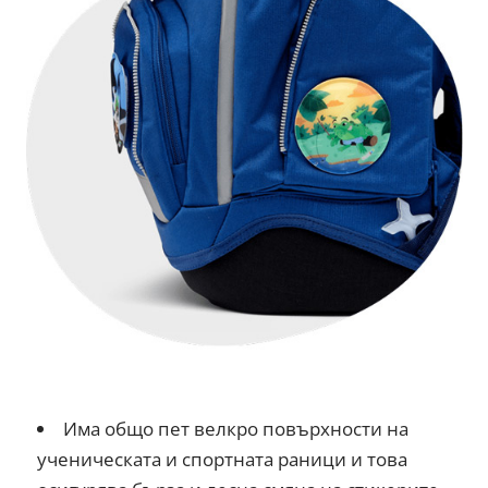
Има общо пет велкро повърхности на
ученическата и спортната раници и това