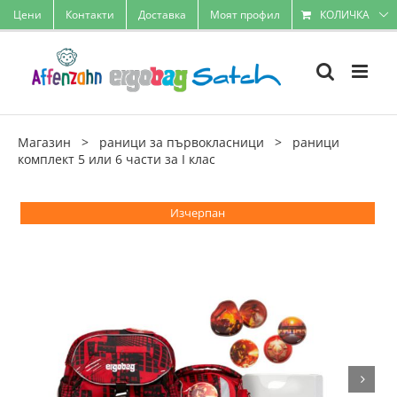
Skip
Цени
Контакти
Доставка
Моят профил
КОЛИЧКА
to
content
Магазин
>
раници за първокласници
>
раници
комплект 5 или 6 части за I клас
Изчерпан