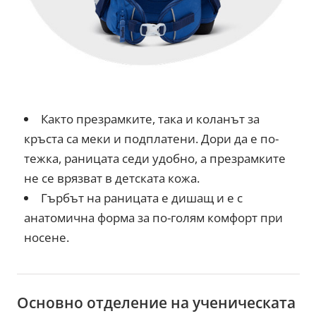
Както презрамките, така и коланът за
кръста са меки и подплатени. Дори да е по-
тежка, раницата седи удобно, а презрамките
не се врязват в детската кожа.
Гърбът на раницата е дишащ и е с
анатомична форма за по-голям комфорт при
носене.
Основно отделение на ученическата