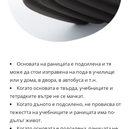
Основата на раницата е подсилена и тя
може да стои изправена на пода в училище
или у дома, в двора, в автобуса и т.н.
Когато основата е твърда, учебниците и
тетрадките вътре не се мачкат.
Когато дъното е подсилено, не провисва от
тежестта на учебниците и раницата има по-
дълъг живот.
Когато основата е подсилена, раницата не