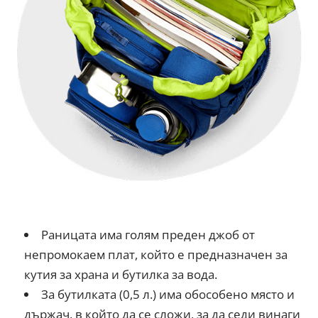
Раницата има голям преден джоб от
непромокаем плат, който е предназначен за
кутия за храна и бутилка за вода.
За бутилката (0,5 л.) има обособено място и
държач, в който да се сложи, за да седи винаги