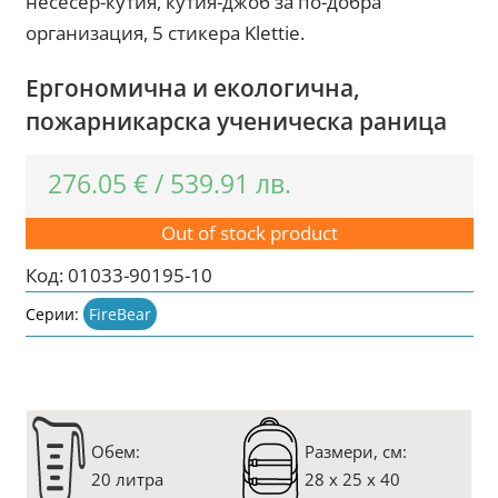
несесер-кутия, кутия-джоб за по-добра
организация, 5 стикера Klettie.
Ергономична и екологична,
пожарникарска ученическа раница
276.05
€
/
539.91
лв.
Out of stock product
Код:
01033-90195-10
Серии:
FireBear
Oбем:
Размери, см:
20 литра
28 x 25 x 40