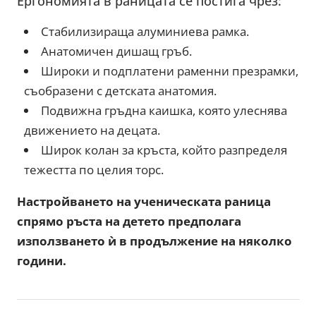
Ергономията в раницата се постига чрез:
Стабилизираща алуминиева рамка.
Анатомичен дишащ гръб.
Широки и подплатени раменни презрамки,
съобразени с детската анатомия.
Подвижна гръдна каишка, която улеснява
движението на децата.
Широк колан за кръста, който разпределя
тежестта по целия торс.
Настройването на ученическата раница
спрямо ръста на детето предполага
използването ѝ в продължение на няколко
години.