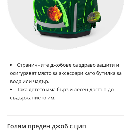
Страничните джобове са здраво зашити и
осигуряват място за аксесоари като бутилка за
вода или чадър.
Така детето има бърз и лесен достъп до
съдържанието им.
Голям преден джоб с цип