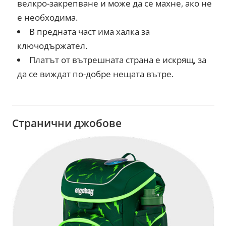
велкро-закрепване и може да се махне, ако не
е необходима.
В предната част има халка за
ключодържател.
Платът от вътрешната страна е искрящ, за
да се виждат по-добре нещата вътре.
Странични джобове