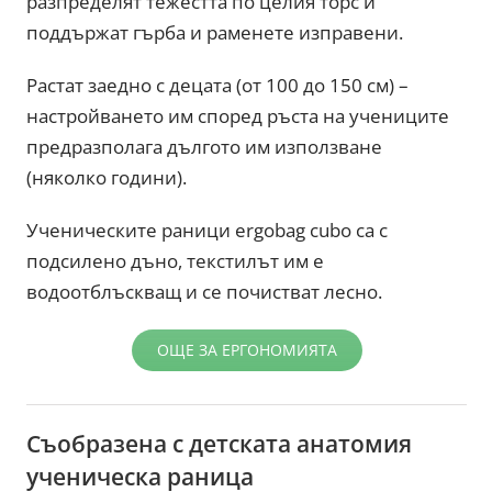
разпределят тежестта по целия торс и
поддържат гърба и раменете изправени.
Растат заедно с децата (от 100 до 150 см) –
настройването им според ръста на учениците
предразполага дългото им използване
(няколко години).
Ученическите раници ergobag cubo са с
подсилено дъно, текстилът им е
водоотблъскващ и се почистват лесно.
ОЩЕ ЗА ЕРГОНОМИЯТА
Съобразена с детската анатомия
ученическа раница