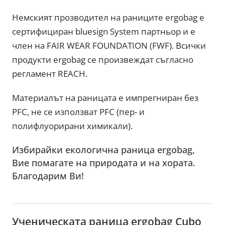
Немският прозводител на раниците ergobag е
сертифициран bluesign System партньор и е
член на FAIR WEAR FOUNDATION (FWF). Всички
продукти ergobag се произвеждат съгласно
регламент REACH.
Материалът на раницата е импрегниран без
PFC, не се използват PFC (пер- и
полифлуорирани химикали).
Избирайки екологична раница ergobag,
Вие помагате на природата и на хората.
Благодарим Ви!
Ученическата раница ergobag Cubo