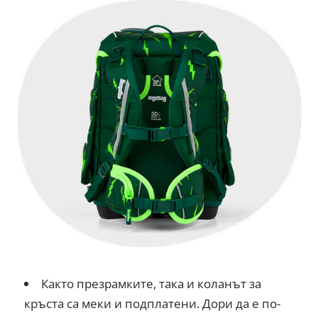
Както презрамките, така и коланът за
кръста са меки и подплатени. Дори да е по-