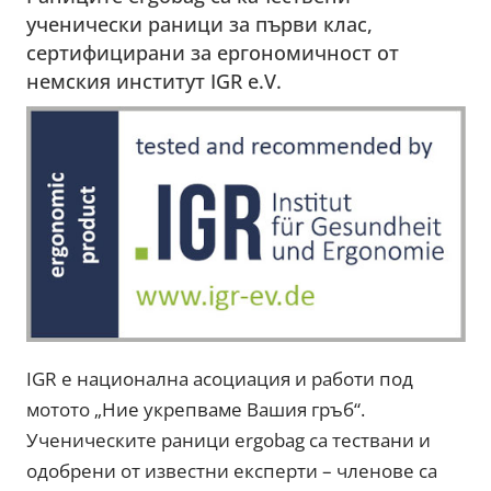
ученически раници за първи клас,
сертифицирани за ергономичност от
немския институт IGR e.V.
IGR е национална асоциация и работи под
мотото „Ние укрепваме Вашия гръб“.
Ученическите раници ergobag са тествани и
одобрени от известни експерти – членове са