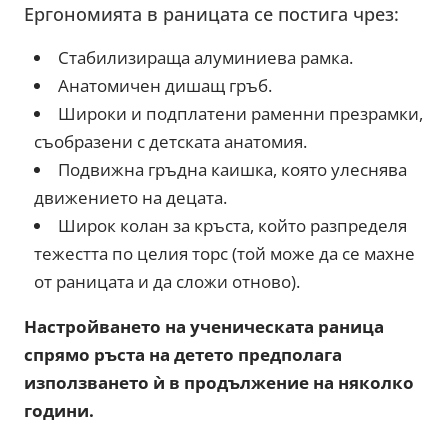
Ергономията в раницата се постига чрез:
Стабилизираща алуминиева рамка.
Анатомичен дишащ гръб.
Широки и подплатени раменни презрамки,
съобразени с детската анатомия.
Подвижна гръдна каишка, която улеснява
движението на децата.
Широк колан за кръста, който разпределя
тежестта по целия торс (той може да се махне
от раницата и да сложи отново).
Настройването на ученическата раница
спрямо ръста на детето предполага
използването ѝ в продължение на няколко
години.