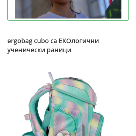
ergobag cubo са ЕКОлогични
ученически раници