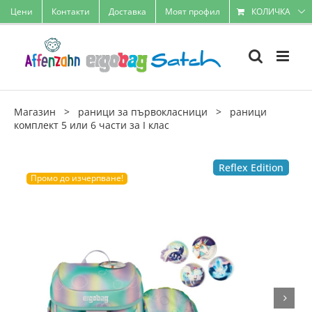
Skip
Цени
Контакти
Доставка
Моят профил
КОЛИЧКА
to
content
Магазин
>
раници за първокласници
>
раници
комплект 5 или 6 части за I клас
Reflex Edition
Промо до изчерпване!