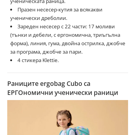
ученическата раница.
Празен несесер-кутия за всякакви
ученически дреболии.
Зареден несесер с 22 части: 17 моливи
(тънки и дебели, с ергономична, триъгълна
форма), линия, гума, двойна острилка, джобче
за програма, джобче за пари.
4 стикера Klettie.
Раниците ergobag Cubo са
ЕРГОномични ученически раници