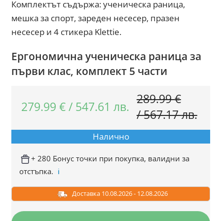
Комплектът съдържа: ученическа раница,
мешка за спорт, зареден несесер, празен
несесер и 4 стикера Klettie.
Ергономична ученическа раница за
първи клас, комплект 5 части
289.99
€
279.99
€
/
547.61
лв.
Orig
Тек
/
567.17
лв.
pric
цен
Налично
was:
е:
289.
279.
+ 280 Бонус точки при покупка, валидни за
отстъпка.
ℹ️
/
/
567.
547.
Доставка 10.08.2026 - 12.08.2026
лв..
лв..