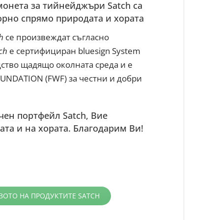
онета за тийнейджъри Satch са
орно спрямо природата и хората
h
се произвеждат съгласно
ch
е сертифициран bluesign System
ство щадящо околната среда и е
UNDATION (FWF) за честни и добри
ен портфейл Satch, Вие
ата и на хората. Благодарим Ви!
ВОТО НА ПРОДУКТИТЕ SATCH