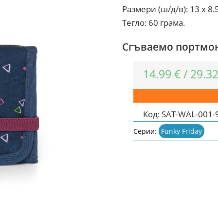
Размери (ш/д/в): 13 x 8.5
Тегло: 60 грама.
Сгъваемо портмо
14.99
€
/
29.3
Код:
SAT-WAL-001
Серии:
Funky Friday