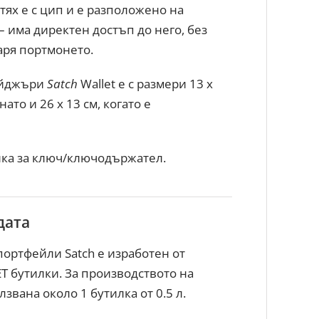
тях е с цип и е разположено на
– има директен достъп до него, без
варя портмонето.
ейджъри
Satch
Wallet е с размери 13 х
ънато и 26 х 13 см, когато е
лка за ключ/ключодържател.
дата
портфейли Satch е изработен от
T бутилки. За производството на
звана около 1 бутилка от 0.5 л.