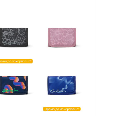
ромо до изчерпване!
Промо до изчерпване!