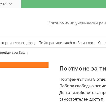
ИЧКА
Ергономични ученически ран
 първи клас ergobag
Тийн раници satch от 3-ти клас
Спо
йнейджъри Satch
Портмоне за ти
Портфейлът има 8 отделе
Побира свободно всичк
Два от джобовете са пр
самостоятелен достъп.