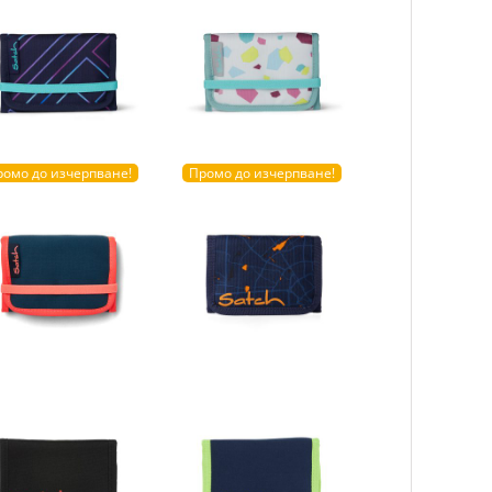
ромо до изчерпване!
Промо до изчерпване!