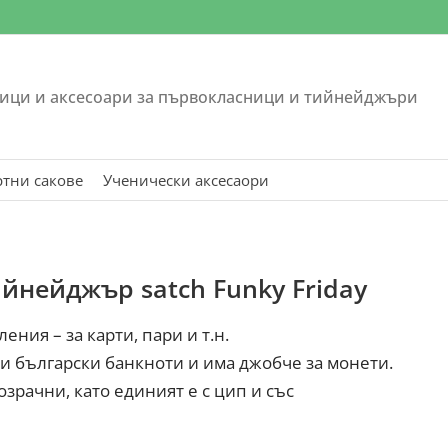
ици и аксесоари за първокласници и тийнейджъри
ртни сакове
Ученически аксесаори
йнейджър satch Funky Friday
ния – за карти, пари и т.н.
и български банкноти и има джобче за монети.
озрачни, като единият е с цип и със