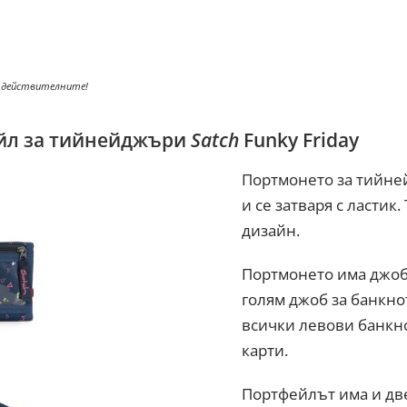
 действителните!
йл за тийнейджъри
Satch
Funky Friday
Портмонето за тийн
и се затваря с ластик
дизайн.
Портмонето има джоб 
голям джоб за банкно
всички левови банкно
карти.
Портфейлът има и дв