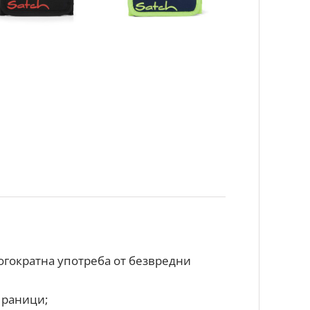
огократна употреба от безвредни
 раници;