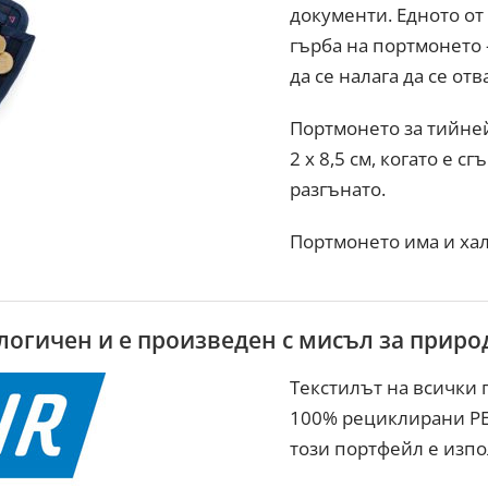
документи. Едното от 
гърба на портмонето 
да се налага да се от
Портмонето за тийн
2 х 8,5 см, когато е сг
разгънато.
Портмонето има и ха
ологичен и е произведен с мисъл за приро
Текстилът на всички 
100% рециклирани PE
този портфейл е изпол