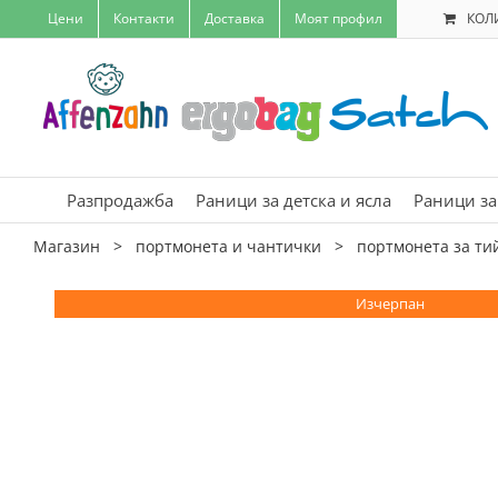
Skip
Цени
Контакти
Доставка
Моят профил
КОЛ
to
content
Разпродажба
Раници за детска и ясла
Раници за
Магазин
>
портмонета и чантички
>
портмонета за ти
Изчерпан