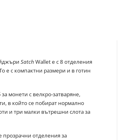
ейджъри
Satch
Wallet е с 8 отделения
. То е с компактни размери и в готин
за монети с велкро-затваряне,
ти, в който се побират нормално
ти и три малки вътрешни слота за
е прозрачни отделения за