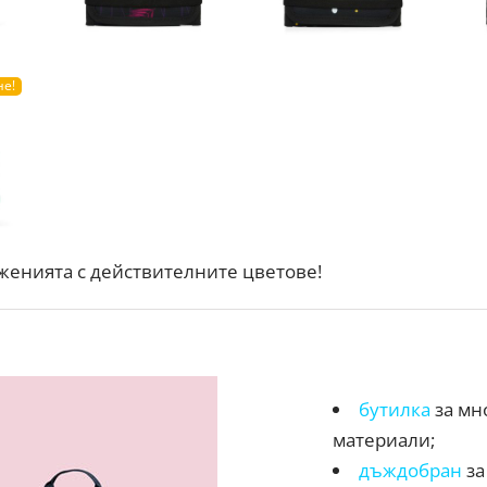
не!
женията с действителните цветове!
бутилка
за мн
материали;
дъждобран
за