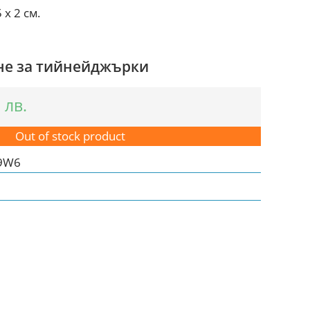
 x 2 см.
не за тийнейджърки
2
лв.
Out of stock product
-9W6