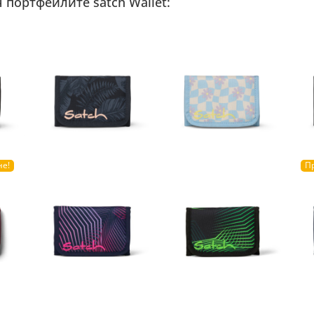
 портфейлите satch Wallet:
не!
П