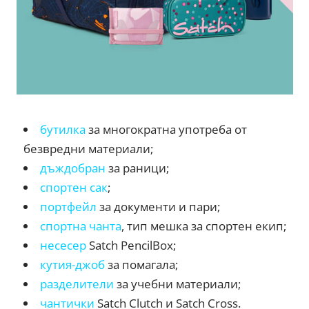
бутилка
за многократна употреба от
безвредни материали;
дъждобран
за раници;
спортен сак
;
портфейл
за документи и пари;
спортна чанта
, тип мешка за спортен екип;
несесер
Satch PencilBox;
кутия-джоб
за помагала;
разделители
за учебни материали;
чантички
Satch Clutch и Satch Cross.