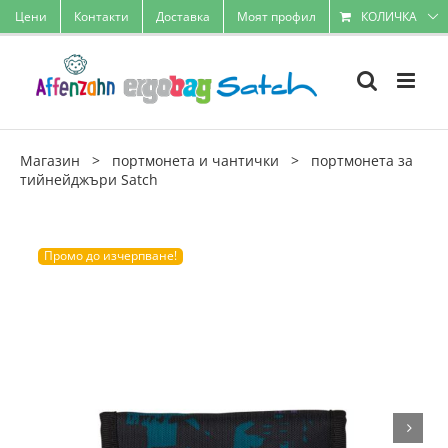
Skip
Цени
Контакти
Доставка
Моят профил
КОЛИЧКА
to
content
Магазин
>
портмонета и чантички
>
портмонета за
тийнейджъри Satch
Промо до изчерпване!