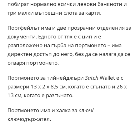
побират нормално всички левови банкноти и
три малки вътрешни слота за карти.
Портфейлът има и две прозрачни отделения за
документи. Едното от тях е с цип и е
разположено на гърба на портмонето – има
директен достъп до него, без да се налага да се
отваря портмонето.
Портмонето за тийнейджъри
Satch
Wallet е с
размери 13 х 2 х 8,5 см, когато е сгънато и 26 х
13 см, когато е разгънато.
Портмонето има и халка за ключ/
ключодържател.