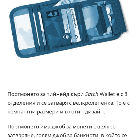
Портмонето за тийнейджъри
Satch
Wallet е с 8
отделения и се затваря с велкролепенка. То е с
компактни размери и в готин дизайн.
Портмонето има джоб за монети с велкро-
затваряне, голям джоб за банкноти, в който се