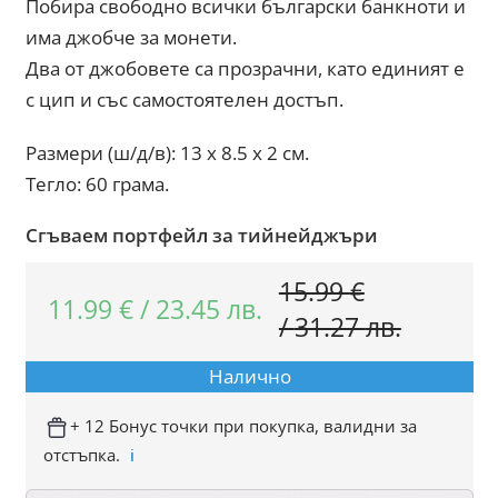
Побира свободно всички български банкноти и
има джобче за монети.
Два от джобовете са прозрачни, като единият е
с цип и със самостоятелен достъп.
Размери (ш/д/в): 13 x 8.5 x 2 см.
Тегло: 60 грама.
Сгъваем портфейл за тийнейджъри
15.99
€
11.99
€
/
23.45
лв.
Original
Текуща
/
31.27
лв.
price
цена
Налично
was:
е:
15.99 €
11.99 €
+ 12 Бонус точки при покупка, валидни за
отстъпка.
ℹ️
/
/