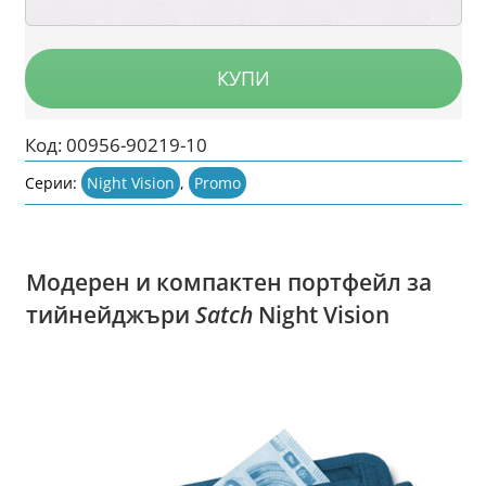
31.27
23.45
лв..
лв..
КУПИ
Код:
00956-90219-10
Серии:
Night Vision
,
Promo
Модерен и компактен портфейл за
тийнейджъри
Satch
Night Vision