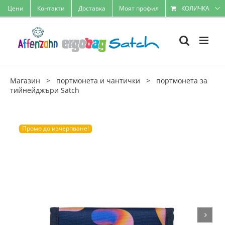
Skip
Цени
Контакти
Доставка
Моят профил
КОЛИЧКА
to
content
Магазин
>
портмонета и чантички
>
портмонета за
тийнейджъри Satch
Промо до изчерпване!