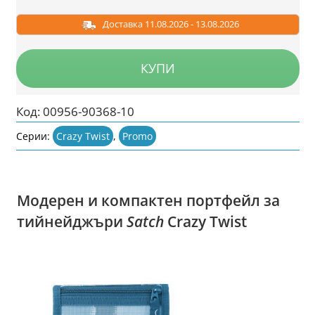
/
/
31.27
23.45
Доставка 11.08.2026 - 13.08.2026
лв..
лв..
КУПИ
Код:
00956-90368-10
Серии:
Crazy Twist
,
Promo
Модерен и компактен портфейл за
тийнейджъри
Satch
Crazy Twist