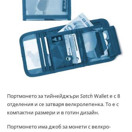
Портмонето за тийнейджъри
Satch
Wallet е с 8
отделения и се затваря велкролепенка. То е с
компактни размери и в готин дизайн.
Портмонето има джоб за монети с велкро-