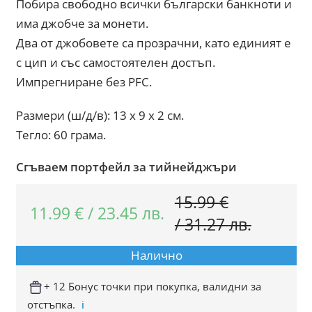
Побира свободно всички български банкноти и
има джобче за монети.
Два от джобовете са прозрачни, като единият е
с цип и със самостоятелен достъп.
Импрегниране без PFC.
Размери (ш/д/в): 13 x 9 x 2 см.
Тегло: 60 грама.
Сгъваем портфейл за тийнейджъри
15.99
€
11.99
€
/
23.45
лв.
Original
Текуща
/
31.27
лв.
price
цена
Налично
was:
е:
15.99 €
11.99 €
+ 12 Бонус точки при покупка, валидни за
отстъпка.
ℹ️