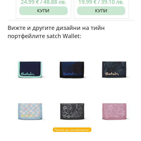
24.99
€
/
48.88
лв.
19.99
€
/
39.10
лв.
КУПИ
КУПИ
Вижте и другите дизайни на тийн
портфейлите satch Wallet:
Промо до изчерпване!