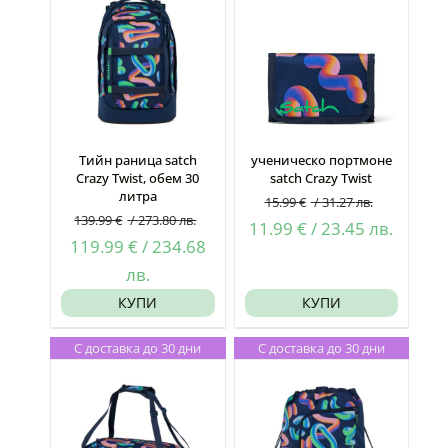
Тийн раница satch
ученическо портмоне
Crazy Twist, обем 30
satch Crazy Twist
литра
15.99
€
/
31.27
лв.
139.99
€
/
273.80
лв.
Original
Текущ
11.99
€
/
23.45
лв.
Original
119.99
€
/
234.68
price
цена
price
Текущата
лв.
was:
е:
was:
цена
КУПИ
КУПИ
15.99 €
11.99 
139.99 €
е:
/
/
С доставка до 30 дни
С доставка до 30 дни
/
119.99 €
31.27
23.45
273.80
/
лв..
лв..
лв..
234.68
лв..