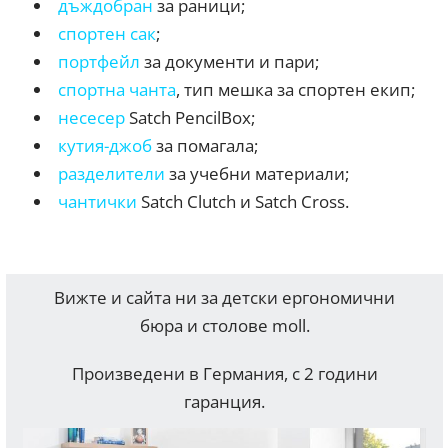
дъждобран
за раници;
спортен сак
;
портфейл
за документи и пари;
спортна чанта
, тип мешка за спортен екип;
несесер
Satch PencilBox;
кутия-джоб
за помагала;
разделители
за учебни материали;
чантички
Satch Clutch и Satch Cross.
Вижте и сайта ни за детски ергономични
бюра и столове moll.
Произведени в Германия, с 2 години
гаранция.