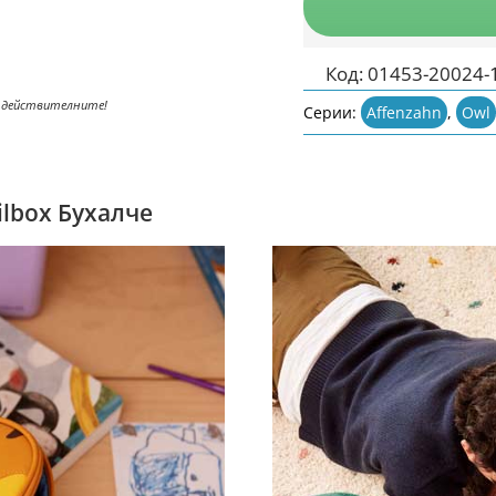
Код:
01453-20024-
 действителните!
Серии:
Affenzahn
,
Owl
ilbox Бухалче