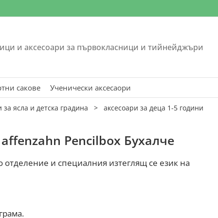
ици и аксесоари за първокласници и тийнейджъри
ртни сакове
Ученически аксесаори
 за ясла и детска градина
>
аксесоари за деца 1-5 години
 affenzahn Pencilbox Бухалче
о отделение и специалния изтеглящ се език на
грама.