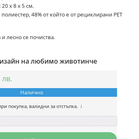
20 x 8 x 5 см.
 полиестер, 48% от който е от рециклирани PET
и лесно се почиства.
 дизайн на любимо животинче
0
лв.
Налично
при покупка, валидни за отстъпка.
ℹ️