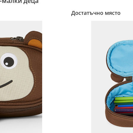
о-малки деца
Достатъчно място