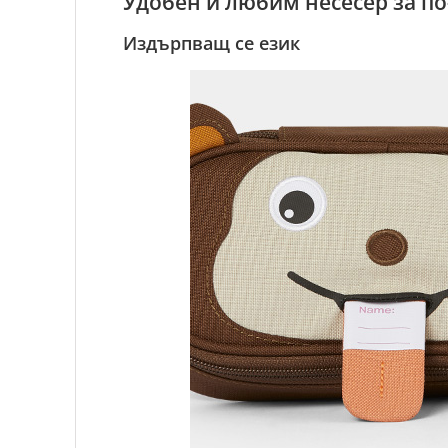
Удобен и любим несесер за п
Издърпващ се език