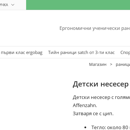
ИЧКА
Ергономични ученически ран
 първи клас ergobag
Тийн раници satch от 3-ти клас
Спо
Магазин
>
раници
Детски несесер
Детски несесер с голям
Affenzahn.
Затваря се с цип.
Тегло: около 80 