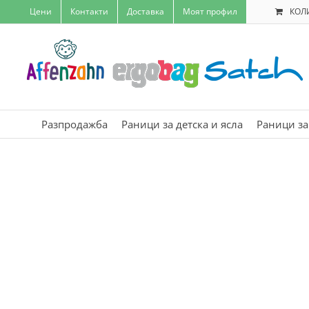
Skip
Цени
Контакти
Доставка
Моят профил
КОЛ
to
content
Разпродажба
Раници за детска и ясла
Раници за