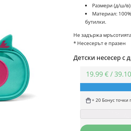
Размери (д/ш/в): 
Материал: 100%
бутилки.
Не задържа мръсотията 
* Несесерът е празен
Детски несесер с
19.99
€
/
39.1
+ 20 Бонус точки 