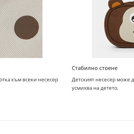
Стабилно стоене
отка към всеки несесер
Детският несесер може да
усмихва на детето.