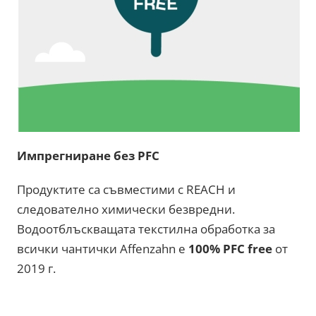
Импрегниране без PFC
Продуктите са съвместими с REACH и
следователно химически безвредни.
Водоотблъскващата текстилна обработка за
всички чантички Affenzahn е
100% PFC free
от
2019 г.