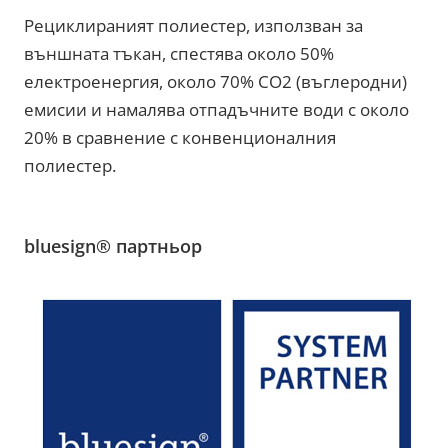
Рециклираният полиестер, използван за
външната тъкан, спестява около 50%
електроенергия, около 70% CO2 (въглеродни)
емисии и намалява отпадъчните води с около
20% в сравнение с конвенционалния
полиестер.
bluesign® партньор