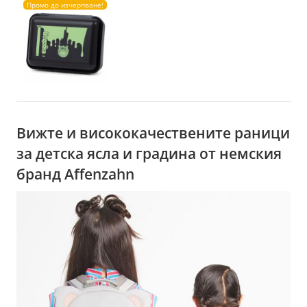
Промо до изчерпване!
Вижте и висококачествените раници
за детска ясла и градина от немския
бранд Affenzahn