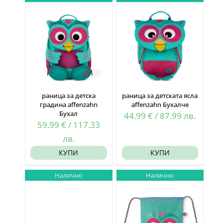
раница за детска
раница за детската ясла
градина affenzahn
affenzahn Бухалче
Бухал
44.99
€
/
87.99
лв.
59.99
€
/
117.33
лв.
КУПИ
КУПИ
Налично
Налично