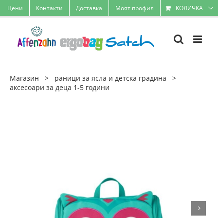
Skip
Цени
Контакти
Доставка
Моят профил
КОЛИЧКА
to
content
Магазин
>
раници за ясла и детска градина
>
аксесоари за деца 1-5 години