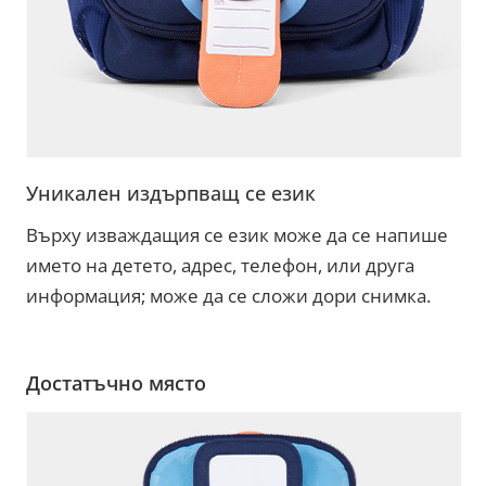
Уникален издърпващ се език
Върху изваждащия се език може да се напише
името на детето, адрес, телефон, или друга
информация; може да се сложи дори снимка.
Достатъчно място