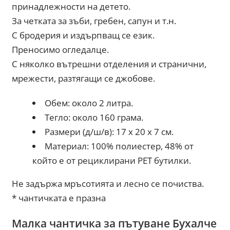
принадлежности на детето.
За четката за зъби, гребен, сапун и т.н.
С бродерия и издърпващ се език.
Преносимо огледалце.
С няколко вътрешни отделения и странични,
мрежести, разтягащи се джобове.
Обем: около 2 литра.
Тегло: около 160 грама.
Размери (д/ш/в): 17 x 20 x 7 см.
Материал: 100% полиестер, 48% от
който е от рециклирани PET бутилки.
Не задържа мръсотията и лесно се почиства.
* чантичката е празна
Малка чантичка за пътуване Бухалче