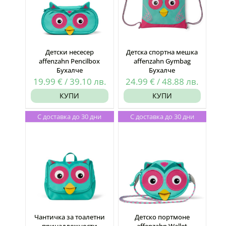
Детски несесер
Детска спортна мешка
affenzahn Pencilbox
affenzahn Gymbag
Бухалче
Бухалче
19.99
€
/
39.10
лв.
24.99
€
/
48.88
лв.
КУПИ
КУПИ
С доставка до 30 дни
С доставка до 30 дни
Чантичка за тоалетни
Детско портмоне