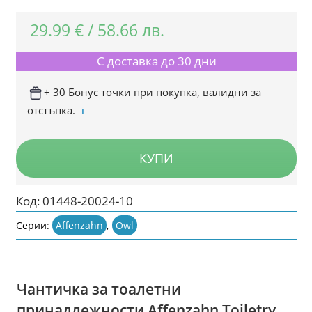
29.99
€
/
58.66
лв.
С доставка до 30 дни
+ 30 Бонус точки при покупка, валидни за
отстъпка.
ℹ️
КУПИ
Код:
01448-20024-10
Серии:
Affenzahn
,
Owl
Чантичка за тоалетни
принадлежности Affenzahn Toiletry