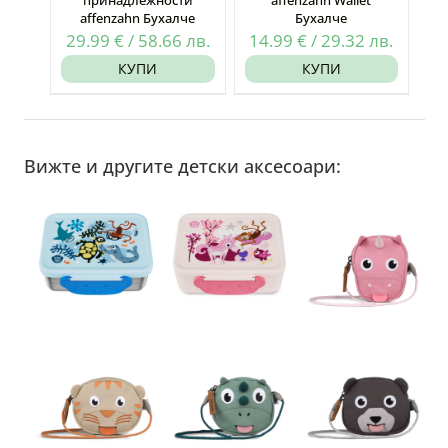
принадлежности
affenzahn Wallet
affenzahn Бухалче
Бухалче
29.99
€
/
58.66
лв.
14.99
€
/
29.32
лв.
КУПИ
КУПИ
Вижте и другите детски аксесоари: