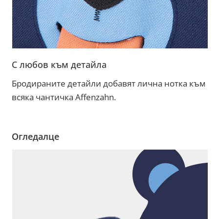
С любов към детайла
Бродираните детайли добавят лична нотка към
всяка чантичка Affenzahn.
Огледалце