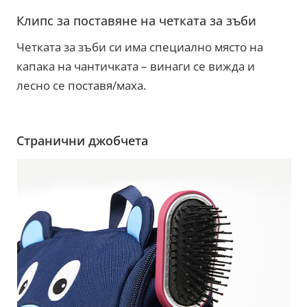
Клипс за поставяне на четката за зъби
Четката за зъби си има специално място на
капака на чантичката – винаги се вижда и
лесно се поставя/маха.
Странични джобчета