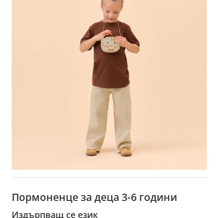
Пормоненце за деца 3-6 години
Издърпващ се език