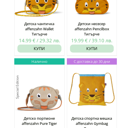
Детска чантичка
Детски несесер
affenzahn Wallet
affenzahn Pencilbox
Тигърче
Тигърче
14.99
€
/
29.32
лв.
19.99
€
/
39.10
лв.
КУПИ
КУПИ
Налично
С доставка до 30 дни
Special Edition
Детско портмоне
Детска спортна мешка
affenzahn Pure Tiger
affenzahn Gymbag