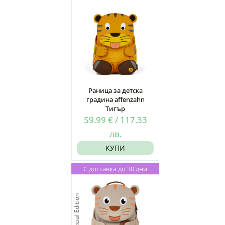
Раница за детска
градина affenzahn
Тигър
59.99
€
/
117.33
лв.
КУПИ
С доставка до 30 дни
Special Edition