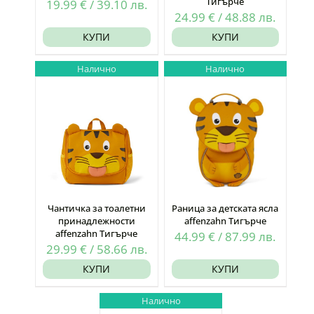
Тигърче
19.99
€
/
39.10
лв.
24.99
€
/
48.88
лв.
КУПИ
КУПИ
Налично
Налично
Чантичка за тоалетни
Раница за детската ясла
принадлежности
affenzahn Тигърче
affenzahn Тигърче
44.99
€
/
87.99
лв.
29.99
€
/
58.66
лв.
КУПИ
КУПИ
Налично