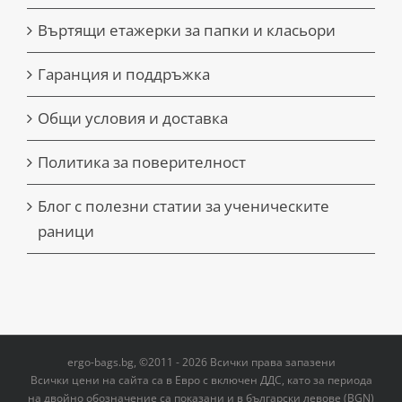
Въртящи етажерки за папки и класьори
Гаранция и поддръжка
Общи условия и доставка
Политика за поверителност
Блог с полезни статии за ученическите
раници
ergo-bags.bg, ©2011 - 2026 Всички права запазени
Всички цени на сайта са в Евро с включен ДДС, като за периода
на двoйно обозначение са показани и в български левове (BGN)