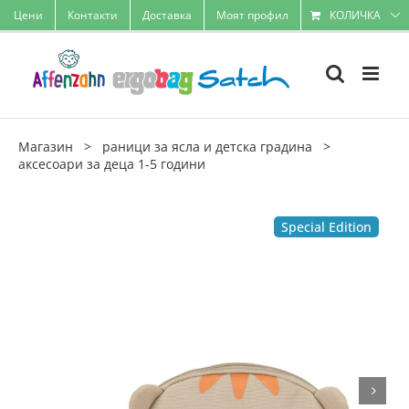
Skip
Цени
Контакти
Доставка
Моят профил
КОЛИЧКА
to
content
Магазин
>
раници за ясла и детска градина
>
аксесоари за деца 1-5 години
Special Edition