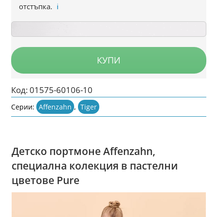
отстъпка.
ℹ️
КУПИ
Код:
01575-60106-10
Серии:
Affenzahn
,
Tiger
Детско портмоне Affenzahn,
специална колекция в пастелни
цветове Pure