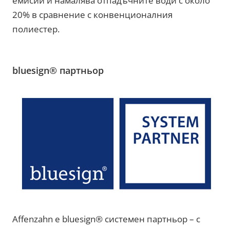
емисии и намалява отпадъчните води с около
20% в сравнение с конвенционалния
полиестер.
bluesign® партньор
Affenzahn е bluesign® системен партньор – с