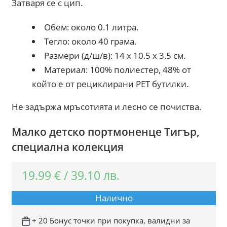
Затваря се с цип.
Обем: около 0.1 литра.
Тегло: около 40 грама.
Размери (д/ш/в): 14 x 10.5 x 3.5 см.
Материал: 100% полиестер, 48% от
който е от рециклирани PET бутилки.
Не задържа мръсотията и лесно се почиства.
Малко детско портмоненце Тигър,
специална колекция
19.99
€
/
39.10
лв.
Налично
+ 20 Бонус точки при покупка, валидни за