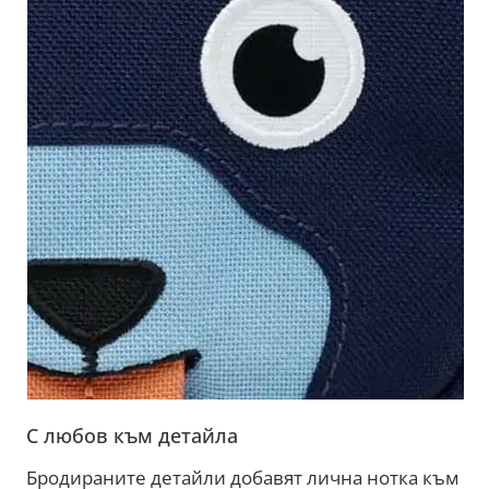
С любов към детайла
Бродираните детайли добавят лична нотка към