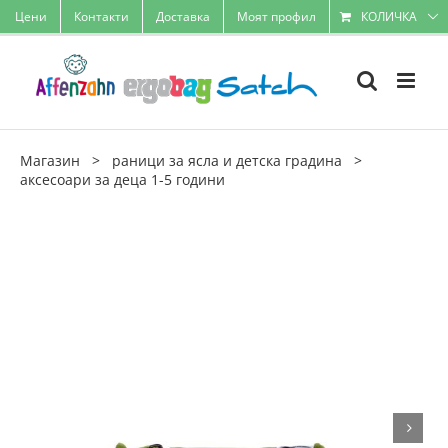
Skip
Цени
Контакти
Доставка
Моят профил
КОЛИЧКА
to
content
Магазин
>
раници за ясла и детска градина
>
аксесоари за деца 1-5 години