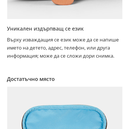
Уникален издърпващ се език
Върху изваждащия се език може да се напише
името на детето, адрес, телефон, или друга
информация; може да се сложи дори снимка.
Достатъчно място