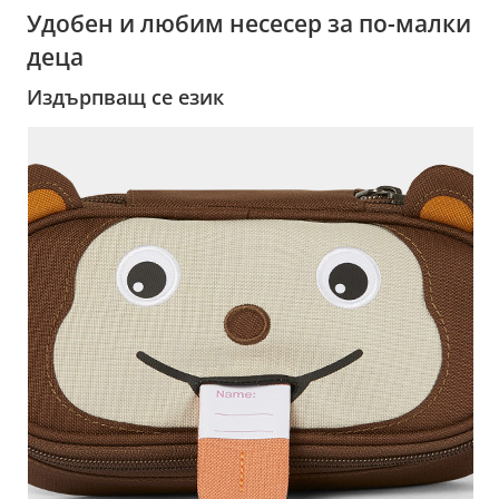
Удобен и любим несесер за по-малки
деца
Издърпващ се език