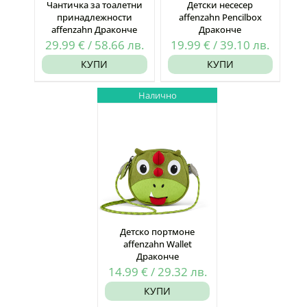
Чантичка за тоалетни
Детски несесер
принадлежности
affenzahn Pencilbox
affenzahn Драконче
Драконче
29.99
€
/
58.66
лв.
19.99
€
/
39.10
лв.
КУПИ
КУПИ
Налично
Детско портмоне
affenzahn Wallet
Драконче
14.99
€
/
29.32
лв.
КУПИ