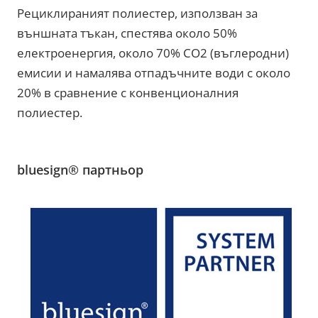
Рециклираният полиестер, използван за
външната тъкан, спестява около 50%
електроенергия, около 70% CO2 (въглеродни)
емисии и намалява отпадъчните води с около
20% в сравнение с конвенционалния
полиестер.
bluesign® партньор