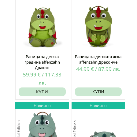
Раница за детска
Раница за детската ясла
градина affenzahn
affenzahn Драконче
Дракон
44.99
€
/
87.99
лв.
59.99
€
/
117.33
лв.
КУПИ
КУПИ
Налично
Налично
Special Edition
Special Edition