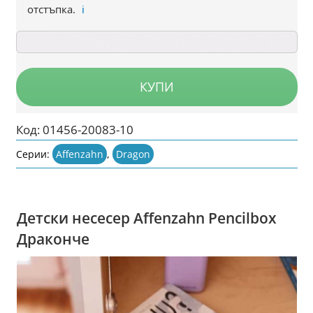
отстъпка.
ℹ️
КУПИ
Код:
01456-20083-10
Серии:
Affenzahn
,
Dragon
Детски несесер Affenzahn Pencilbox
Драконче