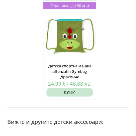
С доставка до 30 дни
Детска спортна мешка
affenzahn Gymbag
Драконче
24.99
€
/
48.88
лв.
КУПИ
Вижте и другите детски аксесоари: