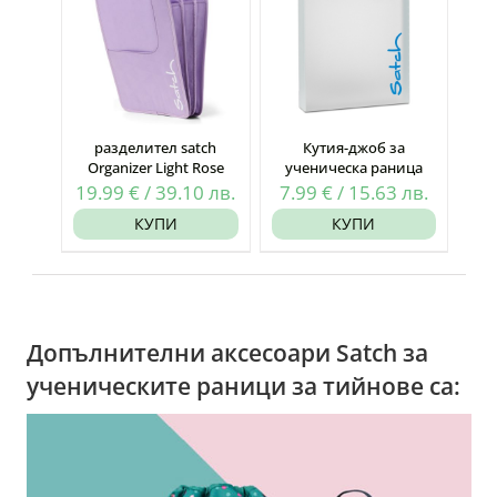
разделител satch
Кутия-джоб за
Organizer Light Rose
ученическа раница
19.99
€
/
39.10
лв.
7.99
€
/
15.63
лв.
КУПИ
КУПИ
Допълнителни аксесоари Satch за
ученическите раници за тийнове са: