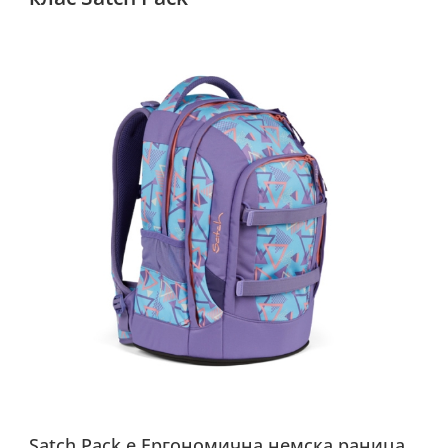
Satch Pack е Ергономична немска раница