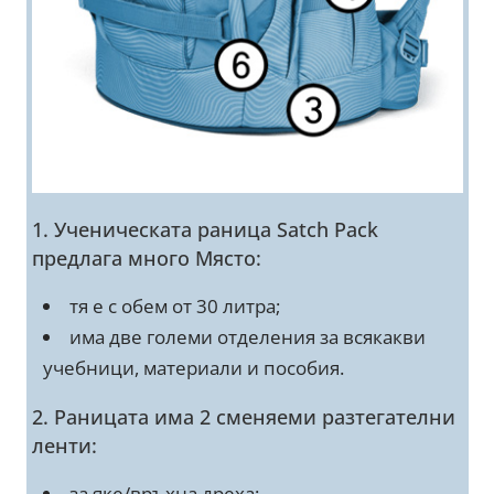
1. Ученическата раница Satch Pack
предлага много Място:
тя е с обем от 30 литра;
има две големи отделения за всякакви
учебници, материали и пособия.
2. Раницата има 2 сменяеми разтегателни
ленти:
за яке/връхна дреха;