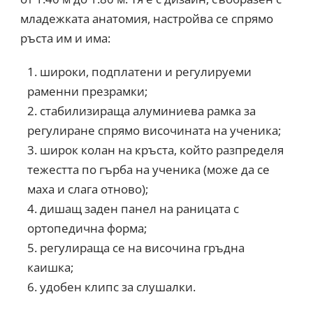
младежката анатомия, настройва се спрямо
ръста им и има:
широки, подплатени и регулируеми
раменни презрамки;
стабилизираща алуминиева рамка за
регулиране спрямо височината на ученика;
широк колан на кръста, който разпределя
тежестта по гърба на ученика (може да се
маха и слага отново);
дишащ заден панел на раницата с
ортопедична форма;
регулираща се на височина гръдна
каишка;
удобен клипс за слушалки.