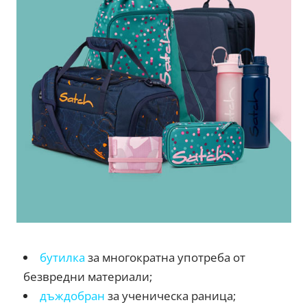
бутилка
за многократна употреба от
безвредни материали;
дъждобран
за ученическа раница;