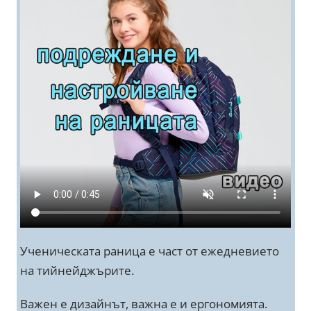
Ученическата раница е част от ежедневието
на тийнейджърите.
Важен е дизайнът, важна е и ергономията.