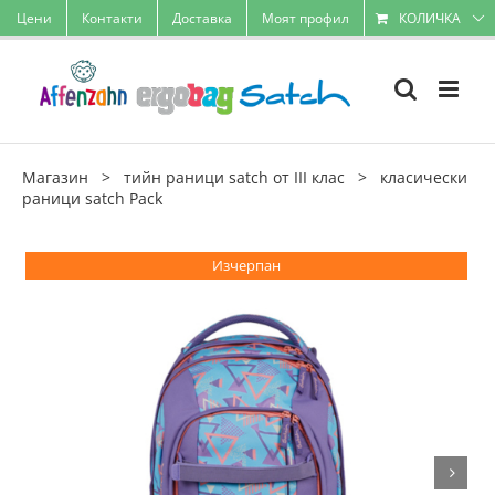
Skip
Цени
Контакти
Доставка
Моят профил
КОЛИЧКА
to
content
Магазин
>
тийн раници satch от III клас
>
класически
раници satch Pack
Изчерпан