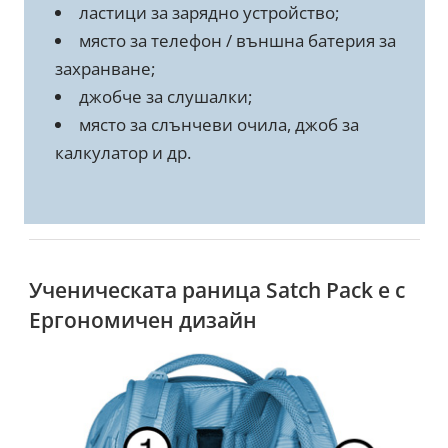
ластици за зарядно устройство;
място за телефон / външна батерия за
захранване;
джобче за слушалки;
място за слънчеви очила, джоб за
калкулатор и др.
Ученическата раница Satch Pack е с
Ергономичен дизайн