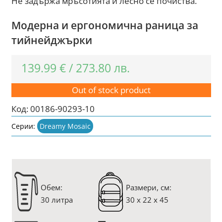
Не задържа мръсотията и лесно се почиства.
Модерна и ергономична раница за
тийнейджърки
139.99
€
/
273.80
лв.
Out of stock product
Код:
00186-90293-10
Серии:
Dreamy Mosaic
Oбем:
Размери, см:
30 литра
30 x 22 x 45