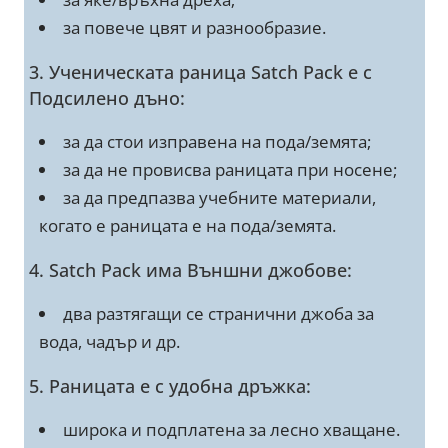
за повече цвят и разнообразие.
3. Ученическата раница Satch Pack е с
Подсилено дъно:
за да стои изправена на пода/земята;
за да не провисва раницата при носене;
за да предпазва учебните материали,
когато е раницата е на пода/земята.
4. Satch Pack има Външни джобове:
два разтягащи се странични джоба за
вода, чадър и др.
5. Раницата е с удобна дръжка:
широка и подплатена за лесно хващане.