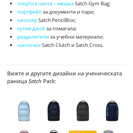
спортна чанта – мешка
Satch Gym Bag;
портфейл
за документи и пари;
несесер
Satch PencilBox;
кутия-джоб
за помагала;
разделители
за учебни материали;
чантички
Satch Clutch и Satch Cross.
Вижте и другите дизайни на ученическата
раница
Satch
Pack:
Промо до