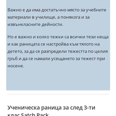
Важно е да има достатъчно място за учебните
материали в училище, а понякога и за
извънкласните дейности.
Но е важно и колко тежки са всички тези неща
и как раницата се настройва към тялото на
детето, за да се разпредели тежестта по целия
гръб и да се намали усещането за тежест при
носене.
Ученическа раница за след 3-ти
клас Satch Pack