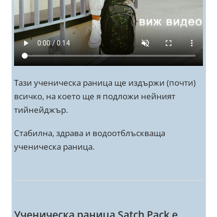
Тази ученическа раница ще издържи (почти)
всичко, на което ще я подложи нейният
тийнейджър.
Стабилна, здрава и водоотблъскваща
ученическа раница.
Ученическа раница Satch Pack е