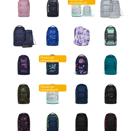
изчерпване!
Промо до
изчерпване!
Промо до
изчерпване!