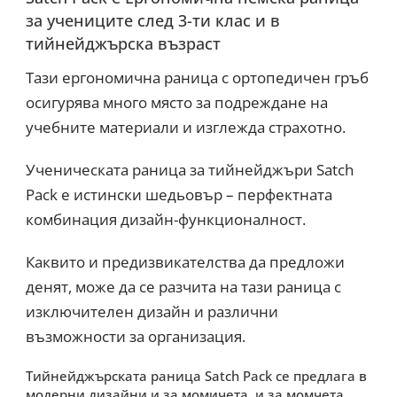
за учениците след 3-ти клас и в
тийнейджърска възраст
Тази ергономична раница с ортопедичен гръб
осигурява много място за подреждане на
учебните материали и изглежда страхотно.
Ученическата раница за тийнейджъри Satch
Pack е истински шедьовър – перфектната
комбинация дизайн-функционалност.
Каквито и предизвикателства да предложи
денят, може да се разчита на тази раница с
изключителен дизайн и различни
възможности за организация.
Тийнейджърската раница Satch Pack се предлага в
модерни дизайни и за момичета, и за момчета.