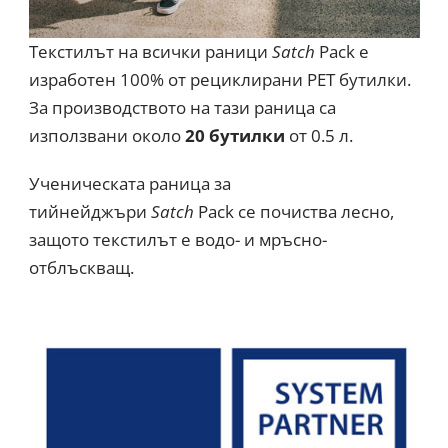
Текстилът на всички раници
Satch
Pack е
изработен 100% от рециклирани PET бутилки.
За производството на тази раница са
използвани около
20 бутилки
от 0.5 л.
Ученическата раница за
тийнейджъри
Satch
Pack се почиства лесно,
защото текстилът е водо- и мръсно-
отблъскващ.