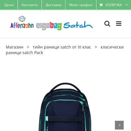
Skip
Цени
Контакти
Доставка
Моят профил
КОЛИЧКА
to
content
Магазин
>
тийн раници satch от III клас
>
класически
раници satch Pack