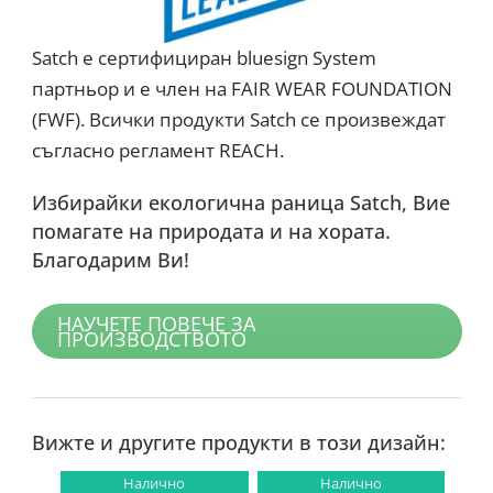
Satch е сертифициран bluesign System
партньор и е член на FAIR WEAR FOUNDATION
(FWF). Всички продукти Satch се произвеждат
съгласно регламент REACH.
Избирайки екологична раница Satch, Вие
×
помагате на природата и на хората.
Промоция!
Благодарим Ви!
Промоция на над 100
продукта преди сезона!
НАУЧЕТЕ ПОВЕЧЕ ЗА
ПРОИЗВОДСТВОТО
РАЗГЛЕДАЙ
Само до изчерване на
Вижте и другите продукти в този дизайн:
количествата.
Налично
Налично