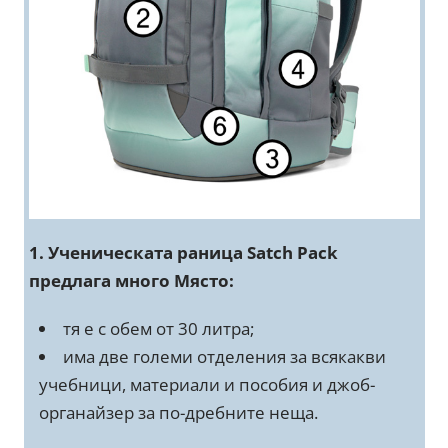
1. Ученическата раница Satch Pack
предлага много Място:
тя е с обем от 30 литра;
има две големи отделения за всякакви
учебници, материали и пособия и джоб-
органайзер за по-дребните неща.