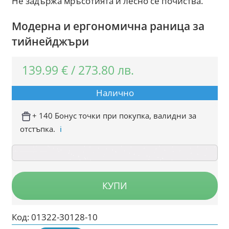
Не задържа мръсотията и лесно се почиства.
Модерна и ергономична раница за
тийнейджъри
139.99
€
/
273.80
лв.
Налично
+ 140 Бонус точки при покупка, валидни за
отстъпка.
ℹ️
КУПИ
Код:
01322-30128-10