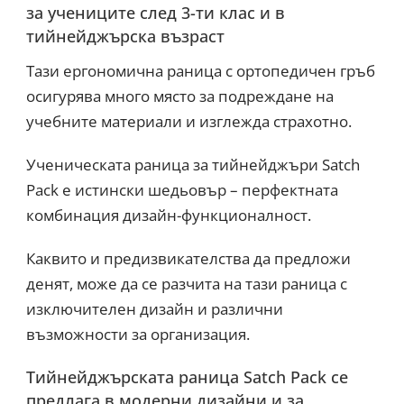
за учениците след 3-ти клас и в
тийнейджърска възраст
Тази ергономична раница с ортопедичен гръб
осигурява много място за подреждане на
учебните материали и изглежда страхотно.
Ученическата раница за тийнейджъри Satch
Pack е истински шедьовър – перфектната
комбинация дизайн-функционалност.
Каквито и предизвикателства да предложи
денят, може да се разчита на тази раница с
изключителен дизайн и различни
възможности за организация.
Тийнейджърската раница Satch Pack се
предлага в модерни дизайни и за