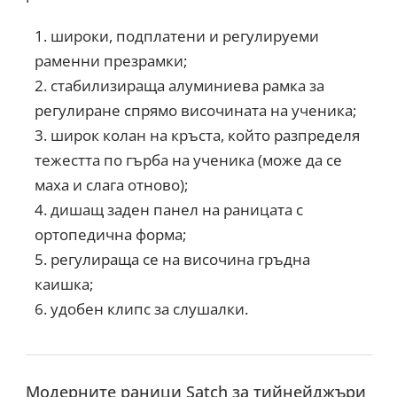
широки, подплатени и регулируеми
раменни презрамки;
стабилизираща алуминиева рамка за
регулиране спрямо височината на ученика;
широк колан на кръста, който разпределя
тежестта по гърба на ученика (може да се
маха и слага отново);
дишащ заден панел на раницата с
ортопедична форма;
регулираща се на височина гръдна
каишка;
удобен клипс за слушалки.
Модерните раници Satch за тийнейджъри