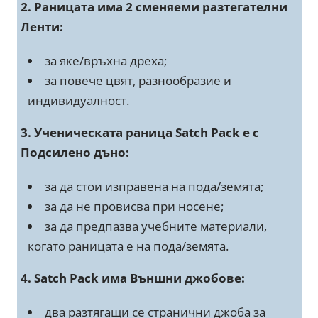
2. Раницата има 2 сменяеми разтегателни
Ленти:
за яке/връхна дреха;
за повече цвят, разнообразие и
индивидуалност.
3. Ученическата раница Satch Pack е с
Подсилено дъно:
за да стои изправена на пода/земята;
за да не провисва при носене;
за да предпазва учебните материали,
когато раницата е на пода/земята.
4. Satch Pack има Външни джобове:
два разтягащи се странични джоба за