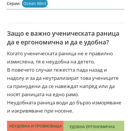
Серии:
Ocean Mint
Защо е важно ученическата раница
да е ергономична и да е удобна?
Когато ученическата раница не е правилно
измислена, тя е неудобна на детето.
В повечето случаи тежестта пада назад и
надолу и за да неутрализират това учениците
са принудени да се навеждат напред или да
носят раницата на едно рамо.
Неудобната раница води до бързо изморяване
и изкривяване при носене.