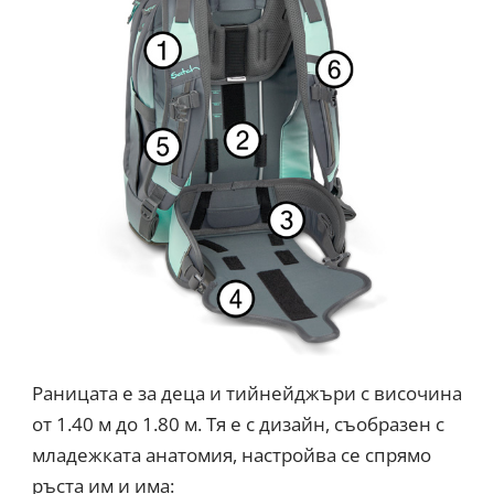
Раницата е за деца и тийнейджъри с височина
от 1.40 м до 1.80 м. Тя е с дизайн, съобразен с
младежката анатомия, настройва се спрямо
ръста им и има: