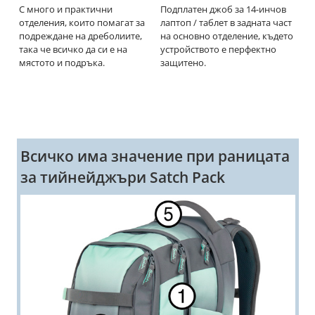
 е
С много и практични
Подплатен джоб за 14-инчов
Ст
на
отделения, които помагат за
лаптоп / таблет в задната част
по
на
подреждане на дреболиите,
на основно отделение, където
Sa
така че всичко да си е на
устройството е перфектно
ко
мястото и подръка.
защитено.
ле
Всичко има значение при раницата
за тийнейджъри Satch Pack