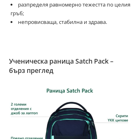
разпределя равномерно тежестта по целия
гръб;
непровисваща, стабилна и здрава.
Ученическа раница Satch Pack –
бърз преглед