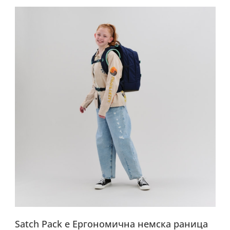
Satch Pack е Ергономична немска раница