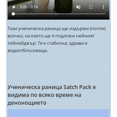
Тази ученическа раница ще издържи (почти)
всичко, на което ще я подложи нейният
тийнейджър. Тя е стабилна, здрава и
водоотблъскваща.
Ученическа раница Satch Pack е
видима по всяко време на
денонощието