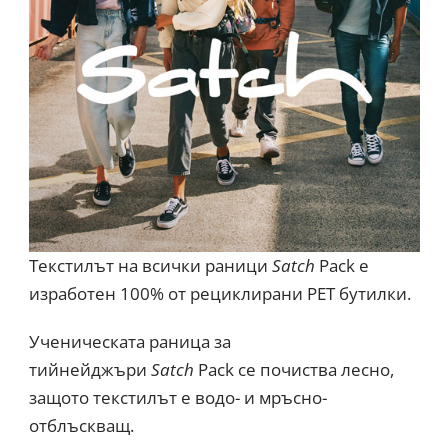
Текстилът на всички раници
Satch
Pack е
изработен 100% от рециклирани PET бутилки.
Ученическата раница за
тийнейджъри
Satch
Pack се почиства лесно,
защото текстилът е водо- и мръсно-
отблъскващ.