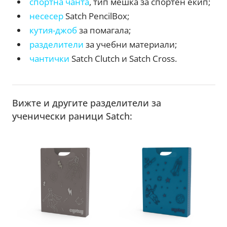
спортна чанта
, тип мешка за спортен екип;
несесер
Satch PencilBox;
кутия-джоб
за помагала;
разделители
за учебни материали;
чантички
Satch Clutch и Satch Cross.
Вижте и другите разделители за
ученически раници Satch: