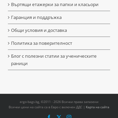
Въртящи етажерки за папки и класьори
Гаранция и поддръжка
Общи условия и доставка
Политика за поверителност
Блог с полезни статии за ученическите
раници
ergo-bags.bg, ©2011 - 2026 Всички права запазени
Всички цени на сайта са в Евро с включен ДДС |
Карта на сайта
Facebook
X
Instagram