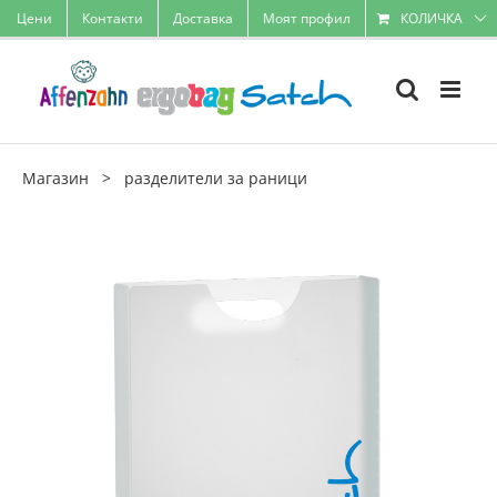
Skip
Цени
Контакти
Доставка
Моят профил
КОЛИЧКА
to
content
Магазин
>
разделители за раници