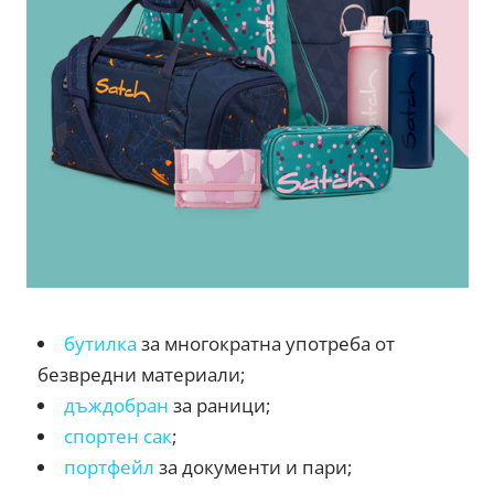
бутилка
за многократна употреба от
безвредни материали;
дъждобран
за раници;
спортен сак
;
портфейл
за документи и пари;