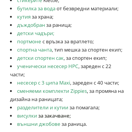
стикерите
Klettie;
бутилка за вода
от безвредни материали;
кутия
за храна;
дъждобран
за раница;
детски чадъри
;
портмоне
с връзка за вратлето;
спортна чанта
, тип мешка за спортен екип;
дет
ски с
портен сак
, за спортен екип;
ученически несесер HPC
, зареден с 22
части;
несесер с 3 ципа Maxi
, зареден с 40 части;
сменяеми комплекти Zippies
,
за промяна на
дизайна на раницата;
разделители и кутии
за помагала;
висулк
и
за закачван
е;
външни джобове
за раница.