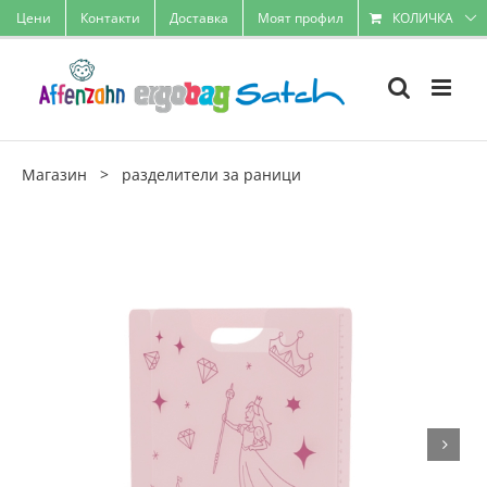
Skip
Цени
Контакти
Доставка
Моят профил
КОЛИЧКА
to
content
Магазин
>
разделители за раници