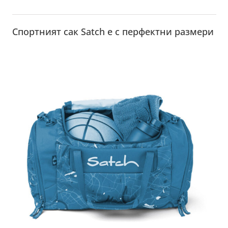
Спортният сак Satch е с перфектни размери