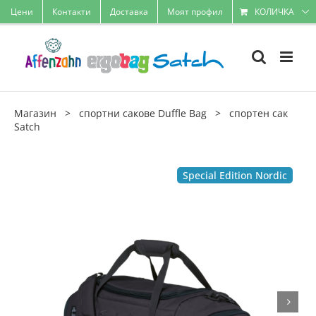
Skip
Цени
Контакти
Доставка
Моят профил
КОЛИЧКА
to
content
Магазин
>
спортни сакове Duffle Bag
>
спортен сак
Satch
Special Edition Nordic