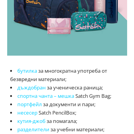
бутилка
за многократна употреба от
безвредни материали;
дъждобран
за ученическа раница;
спортна чанта – мешка
Satch Gym Bag;
портфейл
за документи и пари;
несесер
Satch PencilBox;
кутия-джоб
за помагала;
разделители
за учебни материали;