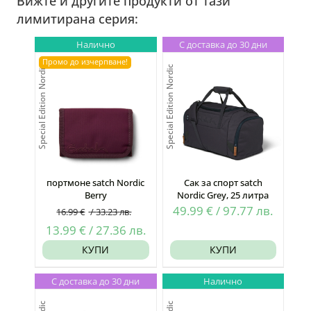
Вижте и другите продукти от тази
лимитирана серия:
Налично
С доставка до 30 дни
Промо до изчерпване!
Special Edition Nordic
Special Edition Nordic
портмоне satch Nordic
Сак за спорт satch
Berry
Nordic Grey, 25 литра
49.99
€
/
97.77
лв.
16.99
€
/
33.23
лв.
Original
Текущата
13.99
€
/
27.36
лв.
price
цена
КУПИ
КУПИ
was:
е:
С доставка до 30 дни
Налично
16.99 €
13.99 €
/
/