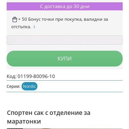
С доставка до 30 дни
+ 50 Бонус точки при покупка, валидни за
отстъпка.
ℹ️
КУПИ
Код:
01199-80096-10
Серии:
Nordic
Спортен сак с отделение за
маратонки