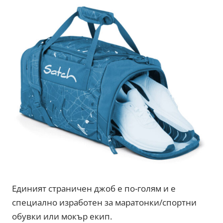
Единият страничен джоб е по-голям и е
специално изработен за маратонки/спортни
обувки или мокър екип.