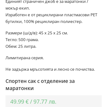
Единият страничен джоб е за маратонки /
мокър екип.
Изработен е от рециклирани пластмасови PET
бутилки, 100% рециклиран полиестер.
Размери (ш/д/в): 45 x 25 x 25 см.
Тегло: 500 грама.
Обем: 25 литра.
Лимитирана серия.
Не задържа мръсотията и лесно се почиства.
Спортен сак с отделение за
маратонки
49.99
€
/
97.77
лв.