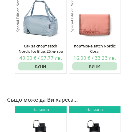
Special Edition Nordic
Special Edition Nordic
33.23
27.36
лв..
лв..
Сак за спорт satch
портмоне satch Nordic
Nordic Ice Blue, 25 литра
Coral
49.99
€
/
97.77
лв.
16.99
€
/
33.23
лв.
КУПИ
КУПИ
Също може да Ви хареса...
Налично
Налично