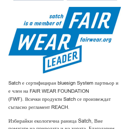
Satch е сертифициран bluesign System партньор и
е член на FAIR WEAR FOUNDATION
(FWF). Всички продукти Satch се произвеждат
съгласно регламент REACH.
Избирайки екологична раница Satch, Вие
помагате на природата и на хората. Благодарим