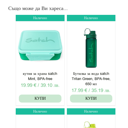
Също може да Ви хареса...
Налично
Налично
кутия за храна satch
Бутилка за вода satch
Mint, BPA-free
Tritan Green, BPA-free,
650 мл
19.99
€
/
39.10
лв.
17.99
€
/
35.19
лв.
КУПИ
КУПИ
Налично
Налично