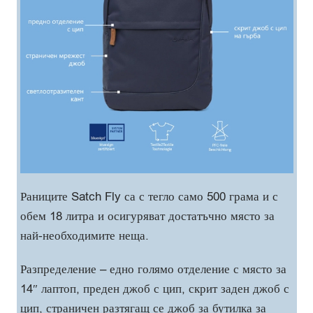
Раниците Satch Fly са с тегло само 500 грама и с
обем 18 литра и осигуряват достатъчно място за
най-необходимите неща.
Разпределение – едно голямо отделение с място за
14″ лаптоп, преден джоб с цип, скрит заден джоб с
цип, страничен разтягащ се джоб за бутилка за