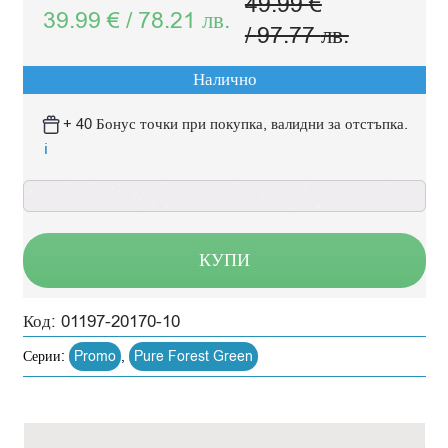
49.99
€
39.99
€
/
78.21
лв.
Original
Текущата
/
97.77
лв.
price
цена
Налично
was:
е:
49.99 €
39.99 €
+ 40 Бонус точки при покупка, валидни за отстъпка.
ℹ️
/
/
97.77
78.21
лв..
лв..
КУПИ
Код:
01197-20170-10
Серии:
Promo
,
Pure Forest Green