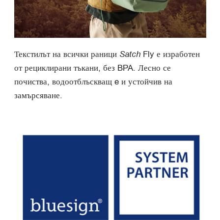
Текстилът на всички раници
Satch
Fly е изработен
от рециклирани тъкани, без BPA. Лесно се
почиства, водоотблъскващ e и устойчив на
замърсяване.