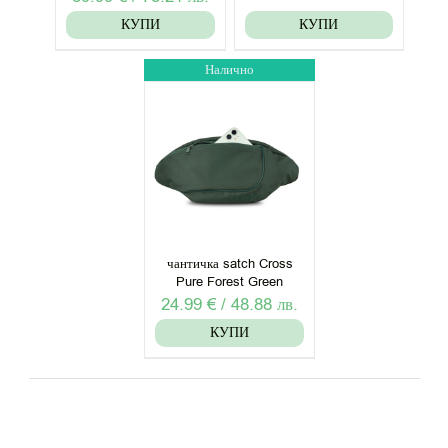
price
цена
price
цена
КУПИ
КУПИ
was:
е:
was:
е:
16.99 €
12.99 €
Налично
49.99 €
39.99 €
/
/
/
/
33.23
25.41
97.77
78.21
лв..
лв..
лв..
лв..
чантичка satch Cross
Pure Forest Green
24.99
€
/
48.88
лв.
КУПИ