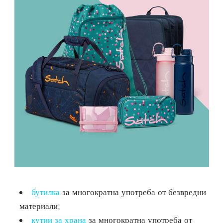
бутилка
за многократна употреба от безвредни
материали;
кутии за храна
за многократна употреба от