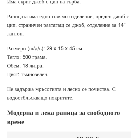
Има скрит джоб с цип на гърба.
Раницата има едно голямо отделение, преден джоб с
цип, страничен разтягащ се джоб, отделение за 14″
лаптоп.
Размери (ш/д/в): 29 x 15 x 45 см.
Тегло: 500 грама.
Обем: 18 литра.
Цвят: тъмнозелен.
Не задържа мръсотията и лесно се почиства. С
водоотблъскващо покритите.
Модерна и лека раница за свободното
време