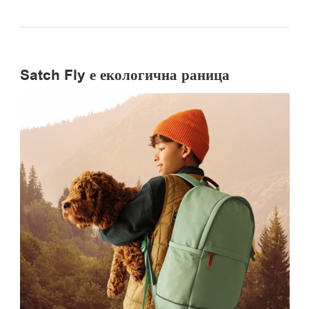
Satch Fly е екологична раница