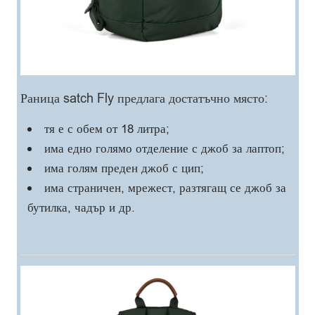
Раница satch Fly предлага достатъчно място:
тя е с обем от 18 литра;
има едно голямо отделение с джоб за лаптоп;
има голям преден джоб с цип;
има страничен, мрежест, разтягащ се джоб за
бутилка, чадър и др.