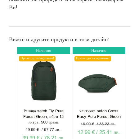
Ви!
Вижте и другите продукти в този дизайн:
Налично
Налично
Промо до изчерпване!
Промо до изчерпване!
Раница satch Fly Pure
чантичка satch Cross
Forest Green, обем 18
Easy Pure Forest Green
литра, 500 грама
16.99
€
/
33.23
лв.
49.99
€
/
97.77
лв.
Original
Текущат
12.99
€
/
25.41
лв.
Original
Текущата
39.99
€
/
78.21
лв.