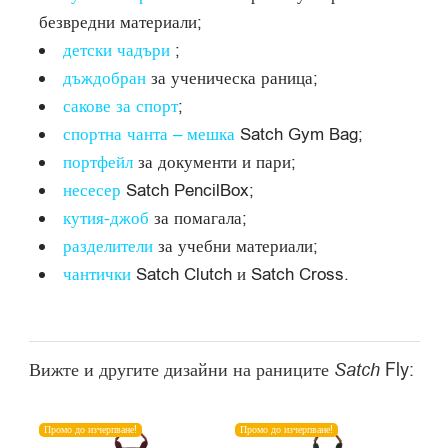
безвредни материали;
детски чадъри
;
дъждобран
за ученическа раница;
сакове за спорт
;
сп
орт
на чанта – мешка
Satch Gym Bag;
портфейл
за документи и пари;
несесер
Satch PencilBox;
кутия-джоб
за помагала;
разделители
за учебни материали;
чантички
Satch Clutch и Satch Cross.
Вижте и другите дизайни на раниците
Satch
Fly:
Промо до изчерпване!
Промо до изчерпване!