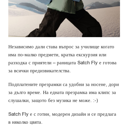
Независимо дали става въпрос за училище когато
има по-малко предмети, кратка екскурзия или
разходка с приятели – раницата Satch Fly е готова
за всички предизвикателства.
Подплатените презрамки са удобни за носене, дори
за дълго време. На едната презрамка има клипс за
слушалки, защото без музика не може. :-)
Satch Fly е с готин, модерен дизайн и се предлага
в няколко цвята.