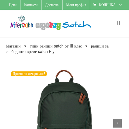
Skip
Цени
Контакти
Доставка
Моят профил
КОЛИЧКА
to
content
Магазин
>
тийн раници satch от III клас
>
раници за
свободното време satch Fly
Промо до изчерпване!