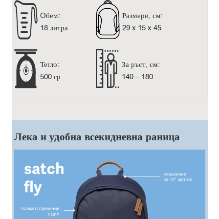
Oбем:
Размери, см:
18 литра
29 x 15 x 45
Тегло:
За ръст, см:
500 гр
140 – 180
Лека и удобна всекидневна раница