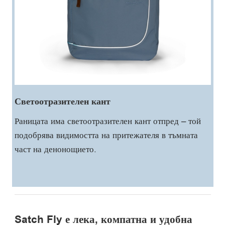
Светоотразителен кант
Раницата има светоотразителен кант отпред – той
подобрява видимостта на притежателя в тъмната
част на денонощието.
Satch Fly е лека, компатна и удобна