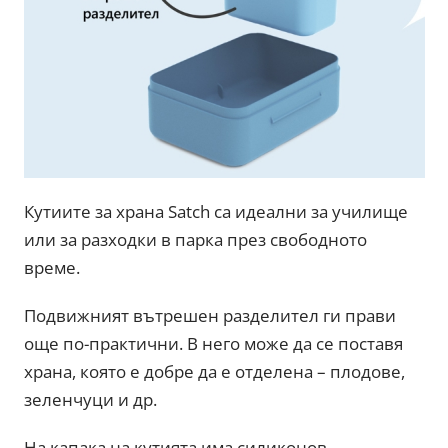
Кутиите за храна Satch са идеални за училище
или за разходки в парка през свободното
време.
Подвижният вътрешен разделител ги прави
още по-практични. В него може да се поставя
храна, която е добре да е отделена – плодове,
зеленчуци и др.
На капака на кутията има силиконов