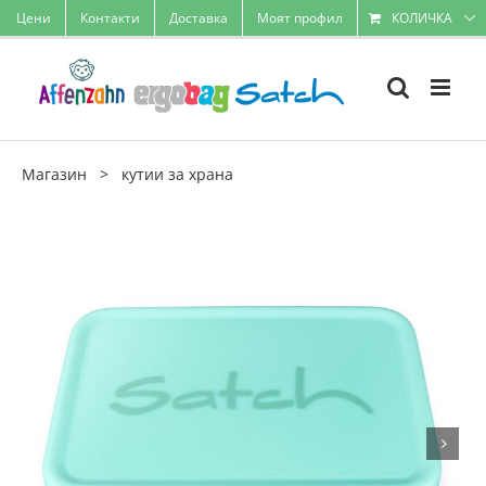
Skip
Цени
Контакти
Доставка
Моят профил
КОЛИЧКА
to
content
Магазин
>
кутии за храна