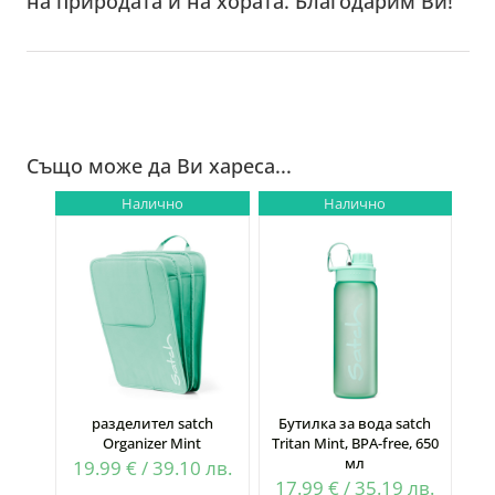
на природата и на хората. Благодарим Ви!
Също може да Ви хареса...
Налично
Налично
разделител satch
Бутилка за вода satch
Organizer Mint
Tritan Mint, BPA-free, 650
мл
19.99
€
/
39.10
лв.
17.99
€
/
35.19
лв.