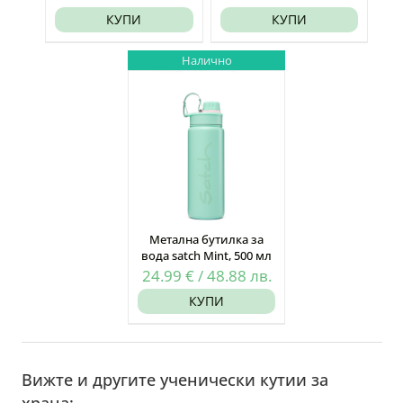
КУПИ
КУПИ
Налично
Метална бутилка за
вода satch Mint, 500 мл
24.99
€
/
48.88
лв.
КУПИ
Вижте и другите ученически кутии за
храна: