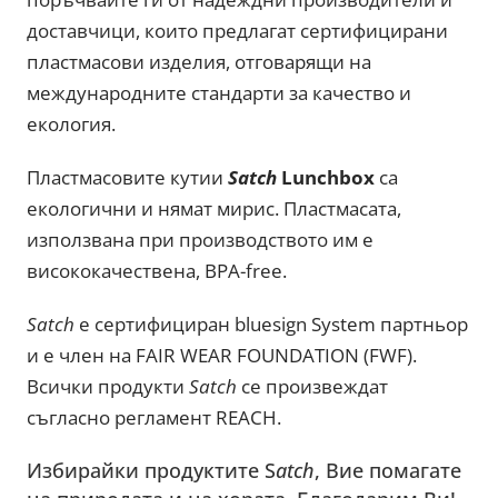
доставчици, които предлагат сертифицирани
пластмасови изделия, отговарящи на
международните стандарти за качество и
екология.
Пластмасовите кутии
Satch
Lunchbox
са
екологични и нямат мирис. Пластмасата,
използвана при производството им е
висококачествена, BPA-free.
Satch
е сертифициран bluesign System партньор
и е член на FAIR WEAR FOUNDATION (FWF).
Всички продукти
Satch
се произвеждат
съгласно регламент REACH.
Избирайки продуктите S
atch
, Вие помагате