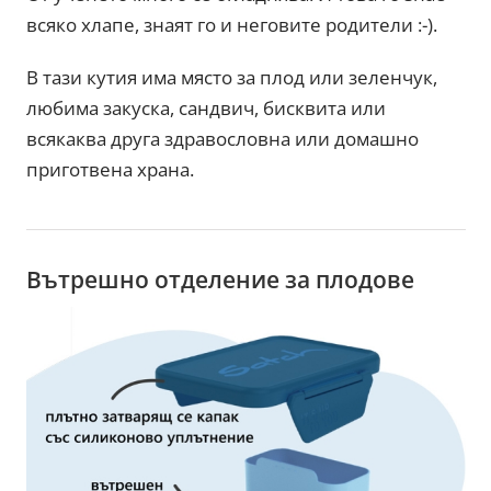
всяко хлапе, знаят го и неговите родители :-).
В тази кутия има място за плод или зеленчук,
любима закуска, сандвич, бисквита или
всякаква друга здравословна или домашно
приготвена храна.
Вътрешно отделение за плодове