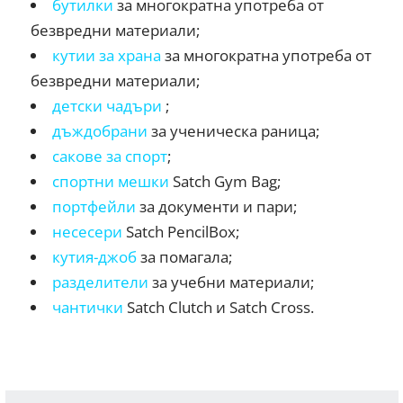
бутилки
за многократна употреба от
безвредни материали;
кутии за храна
за многократна употреба от
безвредни материали;
детски чадъри
;
дъждобрани
за ученическа раница;
сакове за спорт
;
сп
орт
ни мешки
Satch Gym Bag;
портфейли
за документи и пари;
несесери
Satch PencilBox;
кутия-джоб
за помагала;
разделители
за учебни материали;
чантички
Satch Clutch и Satch Cross.