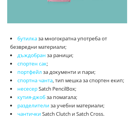
бутилка
за многократна употреба от
безвредни материали;
дъждобран
за раници;
спортен сак
;
портфейл
за документи и пари;
спортна чанта
, тип мешка за спортен екип;
несесер
Satch PencilBox;
кутия-джоб
за помагала;
разделители
за учебни материали;
чантички
Satch Clutch и Satch Cross.