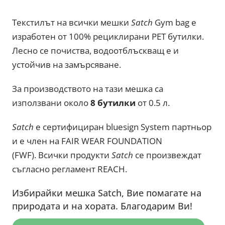
Текстилът на всички мешки
Satch
Gym bag е
изработен от 100% рециклирани PET бутилки.
Лесно се почиства, водоотблъскващ e и
устойчив на замърсяване.
За производството на тази мешка са
използвани около
8 бутилки
от 0.5 л.
Satch
е сертифициран bluesign System партньор
и е член на FAIR WEAR FOUNDATION
(FWF). Всички продукти
Satch
се произвеждат
съгласно регламент REACH.
Избирайки мешка Satch, Вие помагате на
природата и на хората. Благодарим Ви!