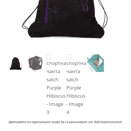
Цветовете на картинките може да се различават от действителните!