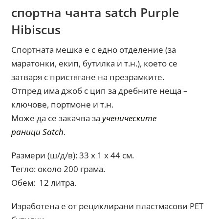
спортна чанта satch Purple
Hibiscus
Спортната мешка е с едно отделение (за
маратонки, екип, бутилка и т.н.), което се
затваря с пристягане на презрамките.
Отпред има джоб с цип за дребните неща –
ключове, портмоне и т.н.
Може да се закачва за
ученическите
раници Satch
.
Размери (ш/д/в): 33 x 1 x 44 см.
Тегло: около 200 грама.
Обем: 12 литра.
Изработена е от рециклирани пластмасови PET