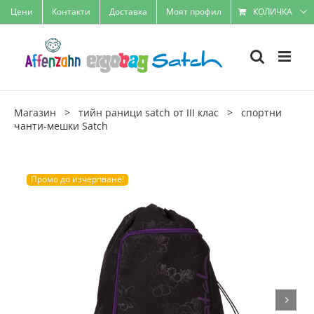
Skip
Цени
Контакти
Доставка
Моят профил
КОЛИЧКА
to
content
Магазин
>
тийн раници satch от III клас
>
спортни
чанти-мешки Satch
Промо до изчерпване!