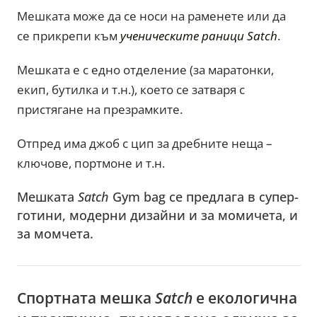
Мешката може да се носи на раменете или да
се прикрепи към
ученическите раници Satch
.
Мешката е с едно отделение (за маратонки,
екип, бутилка и т.н.), което се затваря с
пристягане на презрамките.
Отпред има джоб с цип за дребните неща –
ключове, портмоне и т.н.
Мешката
Satch
Gym bag се предлага в супер-
готини, модерни дизайни и за момичета, и
за момчета.
Спортната мешка
Satch
е екологична