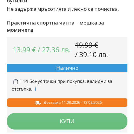
бутилки.
Не задържа мръсотията и лесно се почиства.
Практична спортна чанта – мешка за
момичета
19.99
€
13.99
€
/
27.36
лв.
Original
Текуща
/
39.10
лв.
price
цена
Налично
was:
е:
19.99 €
13.99 €
+ 14 Бонус точки при покупка, валидни за
отстъпка.
ℹ️
/
/
39.10
27.36
Доставка 11.08.2026 - 13.08.2026
лв..
лв..
КУПИ