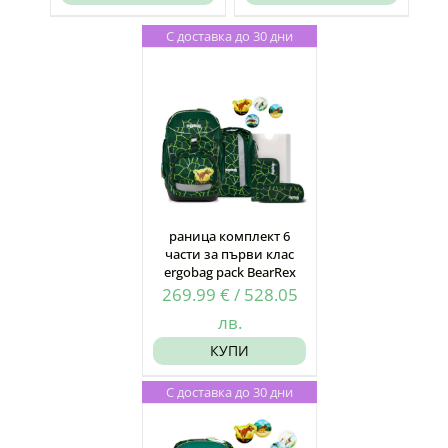
С доставка до 30 дни
раница комплект 6
части за първи клас
ergobag pack BearRex
269.99
€
/
528.05
лв.
КУПИ
С доставка до 30 дни