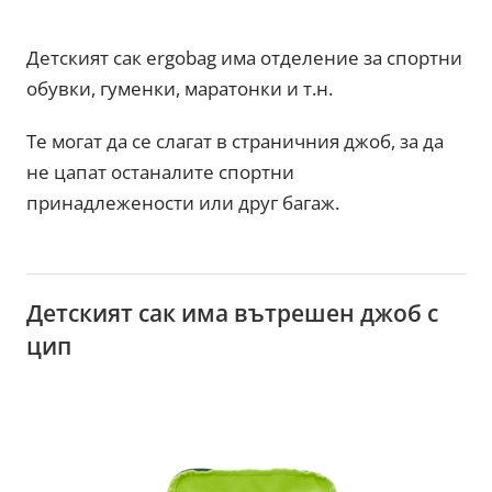
Детският сак ergobag има отделение за спортни
обувки, гуменки, маратонки и т.н.
Те могат да се слагат в страничния джоб, за да
не цапат останалите спортни
принадлежености или друг багаж.
Детският сак има вътрешен джоб с
цип