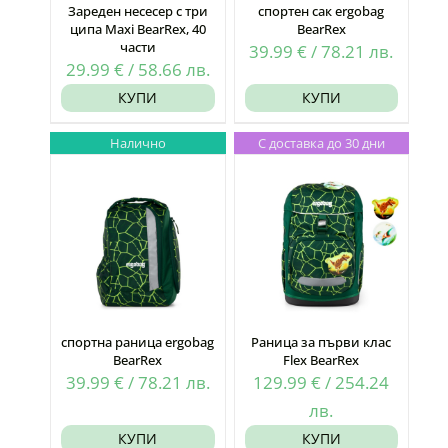
Зареден несесер с три
спортен сак ergobag
ципа Maxi BearRex, 40
BearRex
части
39.99
€
/
78.21
лв.
29.99
€
/
58.66
лв.
КУПИ
КУПИ
Налично
С доставка до 30 дни
спортна раница ergobag
Раница за първи клас
BearRex
Flex BearRex
39.99
€
/
78.21
лв.
129.99
€
/
254.24
лв.
КУПИ
КУПИ