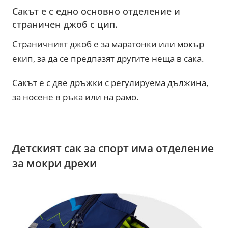
Сакът е с едно основно отделение и
страничен джоб с цип.
Страничният джоб е за маратонки или мокър
екип, за да се предпазят другите неща в сака.
Сакът е с две дръжки с регулируема дължина,
за носене в ръка или на рамо.
Детският сак за спорт има отделение
за мокри дрехи