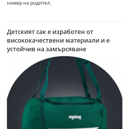
номер на родител.
Детският сак е изработен от
висококачествени материали и е
устойчив на замърсяване