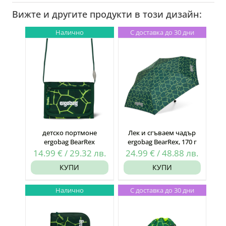
Вижте и другите продукти в този дизайн:
Налично
С доставка до 30 дни
детско портмоне
Лек и сгъваем чадър
ergobag BearRex
ergobag BearRex, 170 г
14.99
€
/
29.32
лв.
24.99
€
/
48.88
лв.
КУПИ
КУПИ
Налично
С доставка до 30 дни