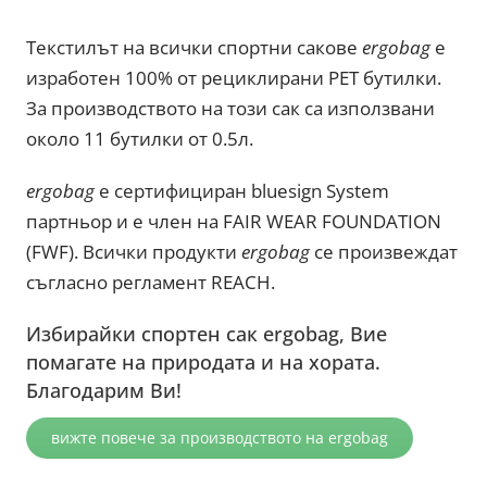
Текстилът на всички спортни сакове
ergobag
е
изработен 100% от рециклирани PET бутилки.
За производството на този сак са използвани
около 11 бутилки от 0.5л.
ergobag
е сертифициран bluesign System
партньор и е член на FAIR WEAR FOUNDATION
(FWF). Всички продукти
ergobag
се произвеждат
съгласно регламент REACH.
Избирайки спортен сак ergobag, Вие
помагате на природата и на хората.
Благодарим Ви!
вижте повече за производството на ergobag