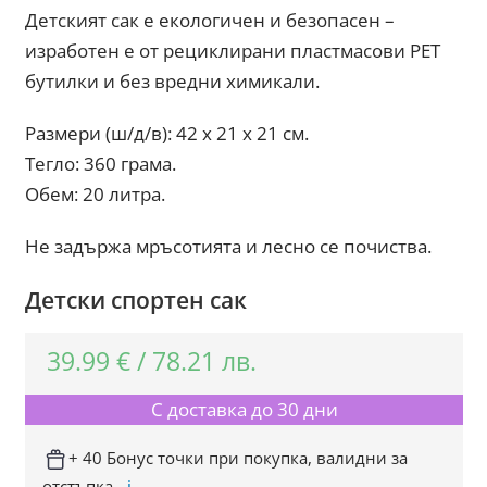
Детският сак е екологичен и безопасен –
изработен е от рециклирани пластмасови PET
бутилки и без вредни химикали.
Размери (ш/д/в): 42 x 21 x 21 см.
Тегло: 360 грама.
Обем: 20 литра.
Не задържа мръсотията и лесно се почиства.
Детски спортен сак
39.99
€
/
78.21
лв.
С доставка до 30 дни
+ 40 Бонус точки при покупка, валидни за
отстъпка.
ℹ️