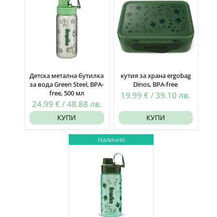
Детска метална бутилка
кутия за храна ergobag
за вода Green Steel, BPA-
Dinos, BPA-free
free, 500 мл
19.99
€
/
39.10
лв.
24.99
€
/
48.88
лв.
КУПИ
КУПИ
Налично