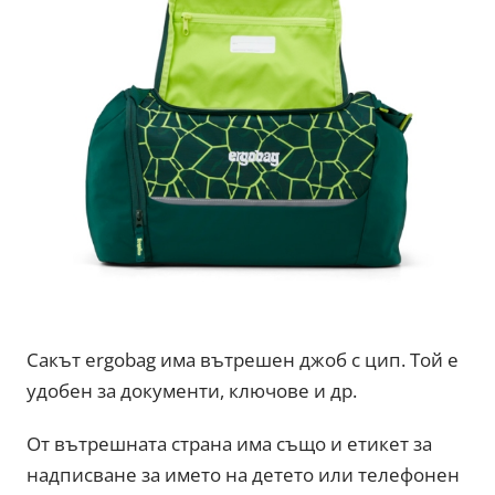
Сакът ergobag има вътрешен джоб с цип. Той е
удобен за документи, ключове и др.
От вътрешната страна има също и етикет за
надписване за името на детето или телефонен