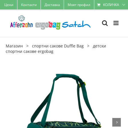
Skip
Цени
Контакти
Доставка
Моят профил
КОЛИЧКА
to
content
Магазин
>
спортни сакове Duffle Bag
>
детски
спортни сакове ergobag