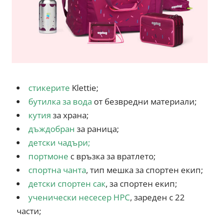
стикерите
Klettie;
бутилка за вода
от безвредни материали;
кутия
за храна;
дъждобран
за раница;
детски чадъри
;
портмоне
с връзка за вратлето;
спортна чанта
, тип мешка за спортен екип;
дет
ски с
портен сак
, за спортен екип;
ученически несесер HPC
, зареден с 22
части;