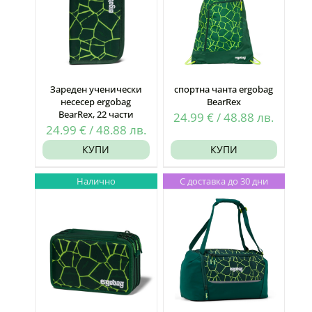
Зареден ученически
спортна чанта ergobag
несесер ergobag
BearRex
BearRex, 22 части
24.99
€
/
48.88
лв.
24.99
€
/
48.88
лв.
КУПИ
КУПИ
Налично
С доставка до 30 дни