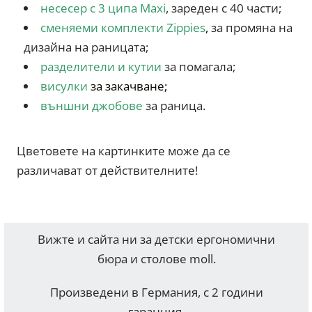
несесер с 3 ципа Maxi
, зареден с 40 части;
сменяеми комплекти Zippies
,
за промяна на
дизайна на раницата;
разделители и кутии
за помагала;
висулк
и
за закачван
е;
външни джобове
за раница.
Цветовете на картинките може да се
различават от действителните!
Вижте и сайта ни за детски ергономични
бюра и столове moll.
Произведени в Германия, с 2 години
гаранция.