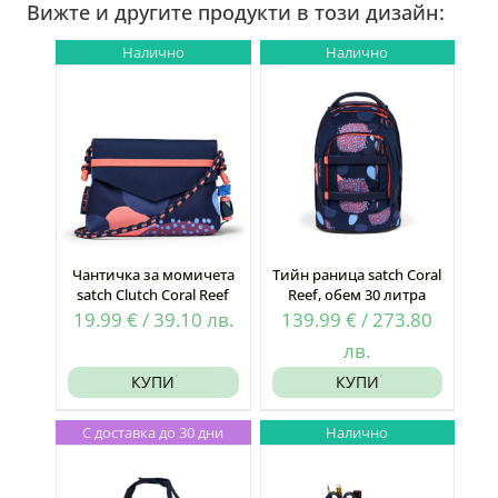
Вижте и другите продукти в този дизайн:
Налично
Налично
Чантичка за момичета
Тийн раница satch Coral
satch Clutch Coral Reef
Reef, обем 30 литра
19.99
€
/
39.10
лв.
139.99
€
/
273.80
лв.
КУПИ
КУПИ
С доставка до 30 дни
Налично