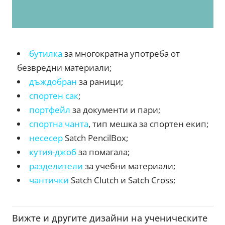
бутилка
за многократна употреба от
безвредни материали;
дъждобран
за раници;
спортен сак
;
портфейл
за документи и пари;
спортна чанта
, тип мешка за спортен екип;
несесер
Satch PencilBox;
кутия-джоб
за помагала;
разделители
за учебни материали;
чантички
Satch Clutch и Satch Cross;
Вижте и другите дизайни на ученическите