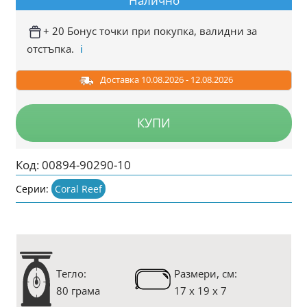
Налично
+ 20 Бонус точки при покупка, валидни за
отстъпка.
ℹ️
Доставка 10.08.2026 - 12.08.2026
КУПИ
Код:
00894-90290-10
Серии:
Coral Reef
Тегло:
Размери, см:
80 грама
17 x 19 x 7