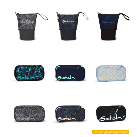
Промо до изчерпване!