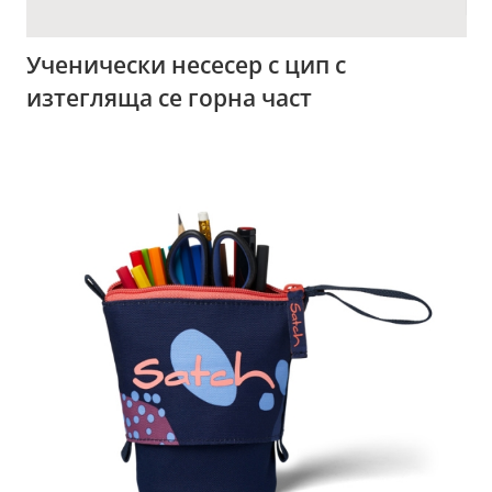
Ученически несесер с цип с
изтегляща се горна част