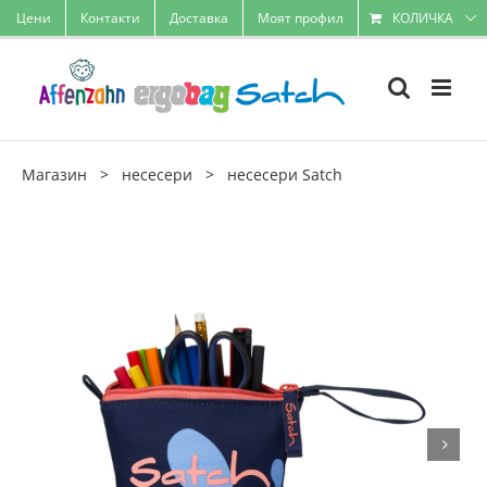
Skip
Цени
Контакти
Доставка
Моят профил
КОЛИЧКА
to
content
Магазин
>
несесери
>
несесери Satch