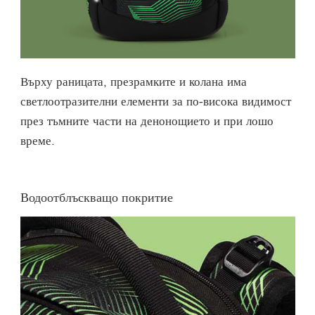
Върху раницата, презрамките и колана има
светлоотразителни елементи за по-висока видимост
през тъмните части на денонощието и при лошо
време.
Водоотблъскващо покритие