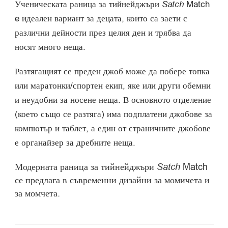
Ученическата раница за тийнейджъри
Satch
Match
e идеален вариант за децата, които са заети с
различни дейности през целия ден и трябва да
носят много неща.
Разтягащият се преден джоб може да побере топка
или маратонки/спортен екип, яке или други обемни
и неудобни за носене неща. В основното отделение
(което също се разтяга) има подплатени джобове за
компютър и таблет, а един от страничните джобове
е органайзер за дребните неща.
Модерната раница за тийнейджъри
Satch
Match
се предлага в съвременни дизайни за момичета и
за момчета.