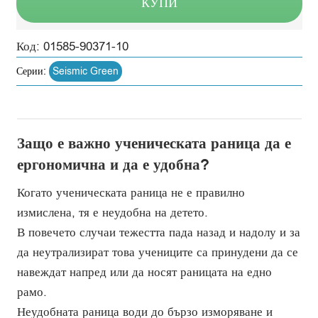
КУПИ
Код:
01585-90371-10
Серии:
Seismic Green
Защо е важно ученическата раница да е
ергономична и да е удобна?
Когато ученическата раница не е правилно
измислена, тя е неудобна на детето.
В повечето случаи тежестта пада назад и надолу и за
да неутрализират това учениците са принудени да се
навеждат напред или да носят раницата на едно
рамо.
Неудобната раница води до бързо изморяване и