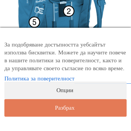
За подобряване достъпността уебсайтът
използва бисквитки. Можете да научите повече
в нашите политики за поверителност, както и
да управлявате своето съгласие по всяко време.
Политика за поверителност
Опции
Раницата е за деца и тийнейджъри с височина от
Разбрах
1.40 м до 1.80 м.
Тя е с дизайн, съобразен с младежката анатомия,
настройва се спрямо ръста им и има: