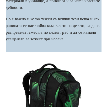
материали в училище, а понякога и за извънкласните
дейности.
Но е важно и колко тежки са всички тези неща и как
раницата се настройва към тялото на детето, за да се
разпредели тежестта по целия гръб и да се намали
усещането за тежест при носене.