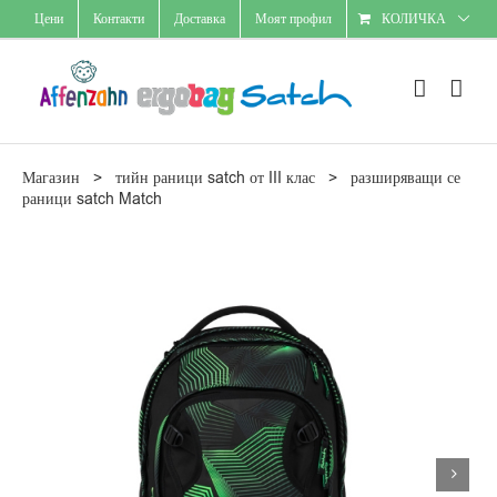
Skip
Цени
Контакти
Доставка
Моят профил
КОЛИЧКА
to
content
Магазин
>
тийн раници satch от III клас
>
разширяващи се
раници satch Match