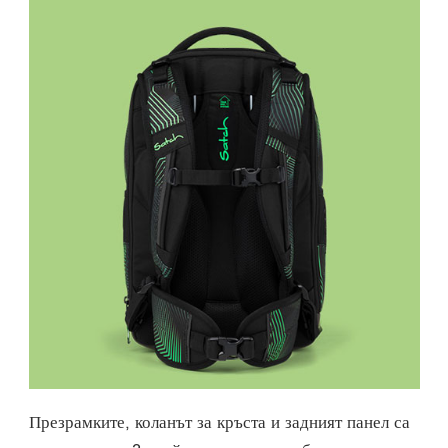
Презрамките, коланът за кръста и задният панел са