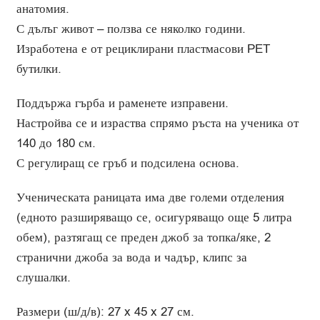
анатомия.
С дълъг живот – ползва се няколко години.
Изработена е от рециклирани пластмасови PET
бутилки.
Поддържа гърба и раменете изправени.
Настройва се и израства спрямо ръста на ученика от
140 до 180 см.
С регулиращ се гръб и подсилена основа.
Ученическата раницата има две големи отделения
(едното разширяващо се, осигуряващо още 5 литра
обем), разтягащ се преден джоб за топка/яке, 2
странични джоба за вода и чадър, клипс за
слушалки.
Размери (ш/д/в): 27 x 45 x 27 см.