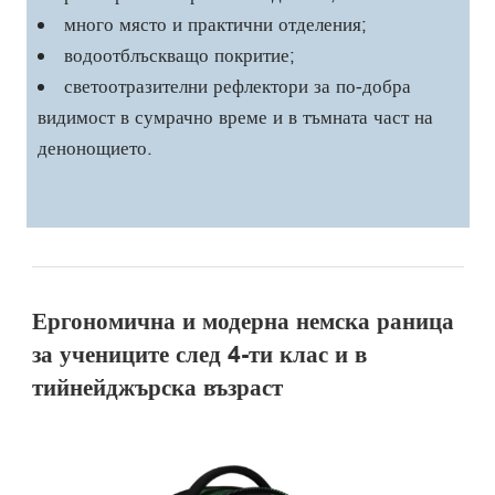
много място и практични отделения;
водоотблъскващо покритие;
светоотразителни рефлектори за по-добра
видимост в сумрачно време и в тъмната част на
денонощието.
Ергономична и модерна немска раница
за учениците след 4-ти клас и в
тийнейджърска възраст