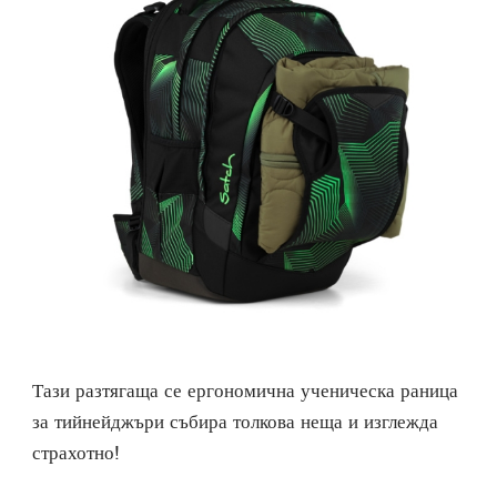
Тази разтягаща се ергономична ученическа раница
за тийнейджъри събира толкова неща и изглежда
страхотно!