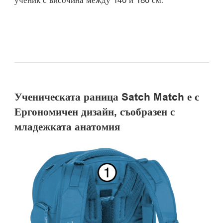
ученик с височина между 140 и 180 см.
Ученическата раница Satch Match е с
Ергономичен дизайн, съобразен с
младежката анатомия