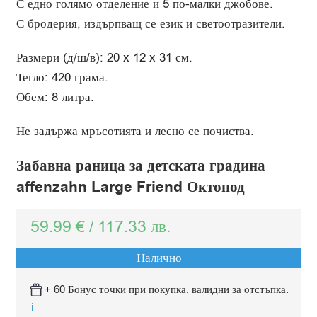
С едно голямо отделение и 5 по-малки джобове.
С бродерия, издърпващ се език и светоотразители.
Размери (д/ш/в): 20 x 12 x 31 см.
Тегло: 420 грама.
Обем: 8 литра.
Не задържа мръсотията и лесно се почиства.
Забавна раница за детската градина
affenzahn Large Friend Октопод
59.99
€
/
117.33
лв.
Налично
+ 60 Бонус точки при покупка, валидни за отстъпка.
ℹ️