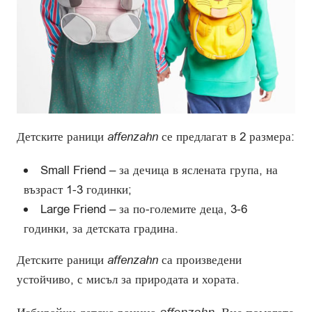
Детските раници
affenzahn
се предлагат в 2 размера:
Small Friend – за дечица в яслената група, на
възраст 1-3 годинки;
Large Friend – за по-големите деца, 3-6
годинки, за детската градина.
Детските раници
affenzahn
са произведени
устойчиво, с мисъл за природата и хората.