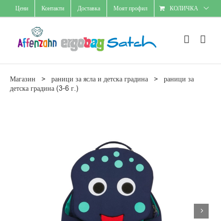
Skip
Цени
Контакти
Доставка
Моят профил
КОЛИЧКА
to
content
Магазин
>
раници за ясла и детска градина
>
раници за
детска градина (3-6 г.)