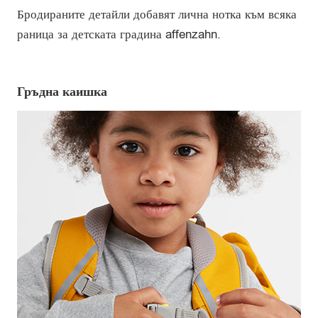
Бродираните детайли добавят лична нотка към всяка
раница за детската градина affenzahn.
Гръдна каишка