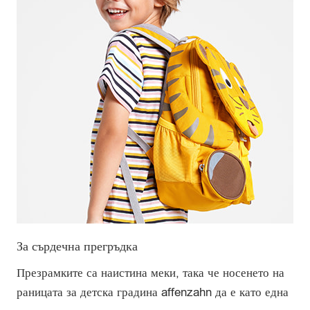
За сърдечна прегръдка
Презрамките са наистина меки, така че носенето на
раницата за детска градина affenzahn да е като една