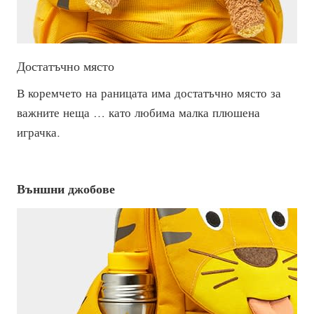
Достатъчно място
В коремчето на раницата има достатъчно място за
важните неща … като любима малка плюшена
играчка.
Външни джобове