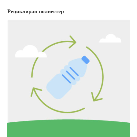
Рециклиран полиестер