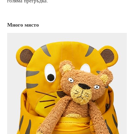
голяма прегръдка.
Много място