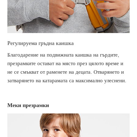
Регулируема гръдна каишка
Благодарение на подвижната каишка на гърдите,
презрамките остават на място през цялото време и
не се смъкват от раменете на децата. Отварянето и
затварянето на катарамата са максимално улеснени.
Меки презрамки