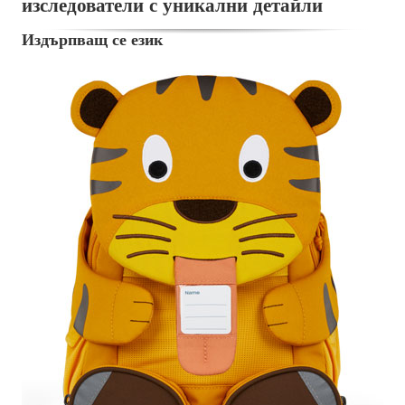
изследователи с уникални детайли
Издърпващ се език