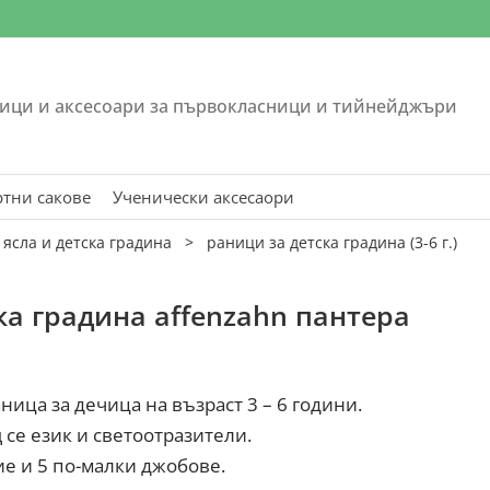
ици и аксесоари за първокласници и тийнейджъри
ртни сакове
Ученически аксесаори
 ясла и детска градина
>
раници за детска градина (3-6 г.)
ка градина affenzahn пантера
ница за дечица на възраст 3 – 6 години.
се език и светоотразители.
е и 5 по-малки джобове.