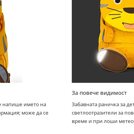
За повече видимост
е напише името на
Забавната раничка за де
ормация; може да се
светлоотразители за пов
време и при лоши метео