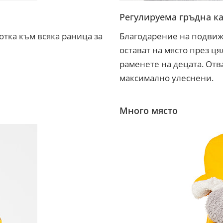
Регулируема гръдна к
тка към всяка раница за
Благодарение на подвиж
остават на място през ця
раменете на децата. Отв
максимално улеснени.
Много място