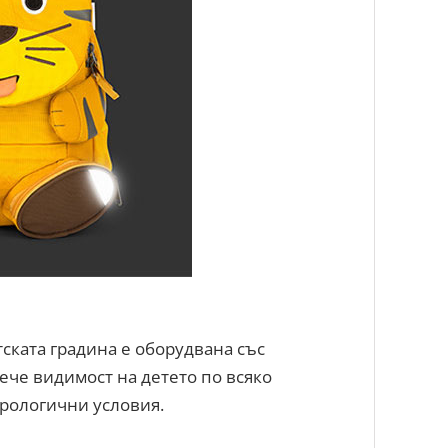
тската градина е оборудвана със
ече видимост на детето по всяко
рологични условия.