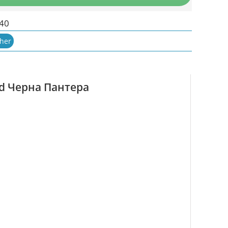
040
her
nd Черна Пантера