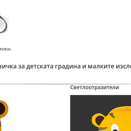
инки.
ничка за детската градина и малките изс
Светлоотразители