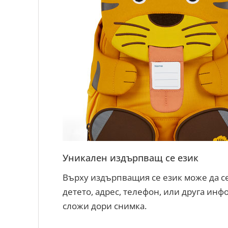
Уникален издърпващ се език
Върху издърпващия се език може да с
детето, адрес, телефон, или друга инф
сложи дори снимка.