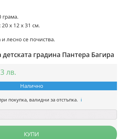
0 грама.
 20 x 12 x 31 см.
и лесно се почиства.
 детската градина Пантера Багира
33
лв.
Налично
при покупка, валидни за отстъпка.
ℹ️
КУПИ