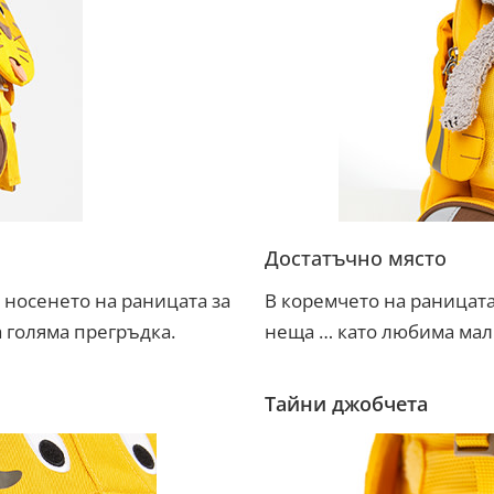
Достатъчно място
 носенето на раницата за
В коремчето на раницата
а голяма прегръдка.
неща … като любима мал
Тайни джобчета