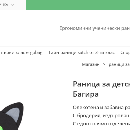
ИЧКА
Ергономични ученически ран
 първи клас ergobag
Тийн раници satch от 3-ти клас
Спо
Магазин
>
раници за
Раница за детс
Багира
Олекотена и забавна ра
С бродерия, издърпващ 
С едно голямо отделени