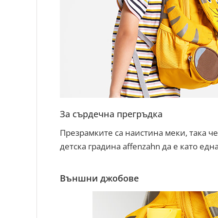
За сърдечна прегръдка
Презрамките са наистина меки, така че
детска градина affenzahn да е като едн
Външни джобове