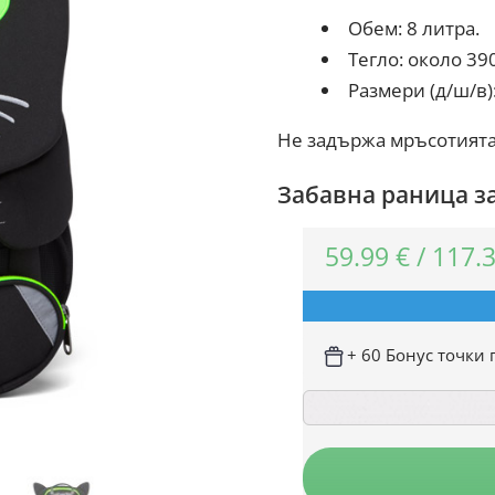
Обем: 8 литра.
Тегло: около 39
Размери (д/ш/в):
Не задържа мръсотията 
Забавна раница за
59.99
€
/
117.
+ 60 Бонус точки 