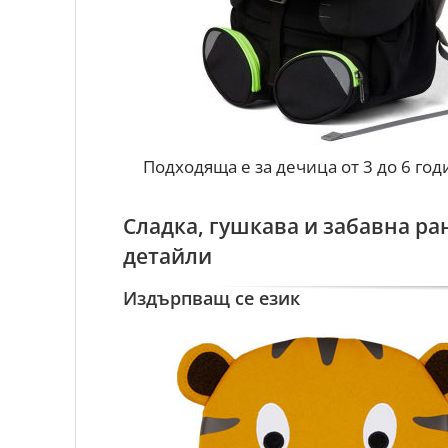
Подходяща е за дечица от 3 до 6 год
Сладка, гушкава и забавна ра
детайли
Издърпващ се език