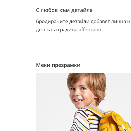
С любов към детайла
Бродираните детайли добавят лична но
детската градина affenzahn.
Меки презрамки