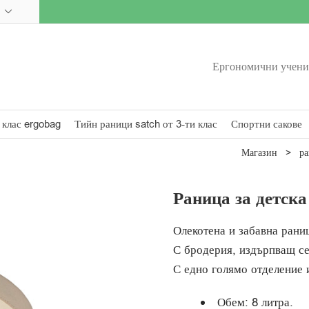
Ергономични ученич
 клас ergobag
Тийн раници satch от 3-ти клас
Спортни сакове
Магазин
>
ра
Раница за детск
Олекотена и забавна раниц
С бродерия, издърпващ се
С едно голямо отделение 
Обем: 8 литра.