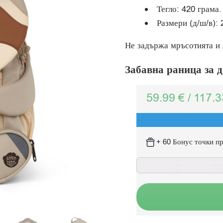
Тегло: 420 грама.
Размери (д/ш/в): 
Не задържа мръсотията и 
Забавна раница за 
59.99
€
/
117.
+ 60 Бонус точки пр