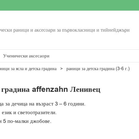
ески раници и аксесоари за първокласници и тийнейджъри
Ученически аксесаори
ници за ясла и детска градина
>
раници за детска градина (3-6 г.)
а градина affenzahn Ленивец
а за дечица на възраст 3 – 6 години.
 език и светоотразители.
и 5 по-малки джобове.