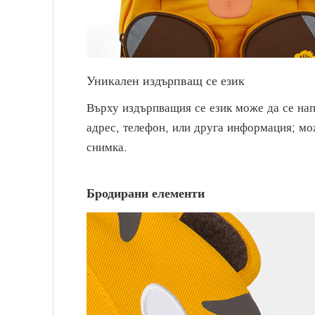
Уникален издърпващ се език
Върху издърпващия се език може да се нап
адрес, телефон, или друга информация; мо
снимка.
Бродирани елементи