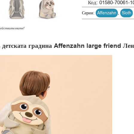
Код:
01580-70061-1
Серии:
Affenzahn
,
Sloth
действителните!
 детската градина Affenzahn large friend Ле