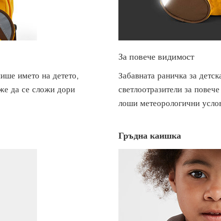
За повече видимост
ише името на детето,
Забавната раничка за детск
же да се сложи дори
светлоотразители за повече
лоши метеорологични усло
Гръдна каишка