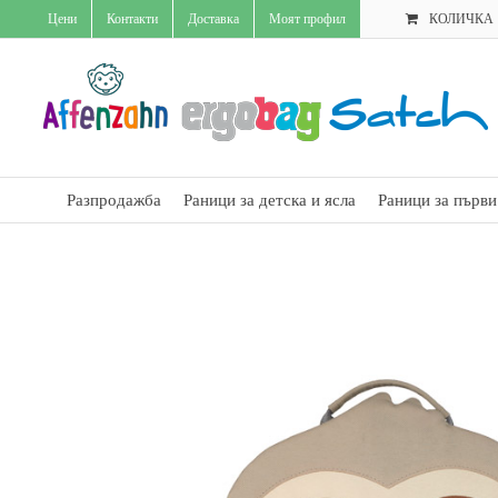
Skip
Цени
Контакти
Доставка
Моят профил
КОЛИЧКА
to
content
Разпродажба
Раници за детска и ясла
Раници за първи