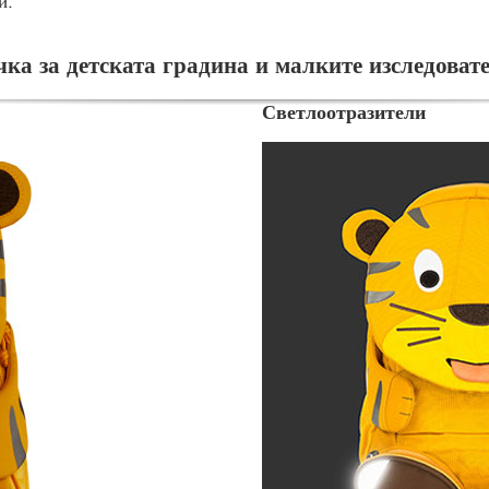
и.
ка за детската градина и малките изследоват
Светлоотразители