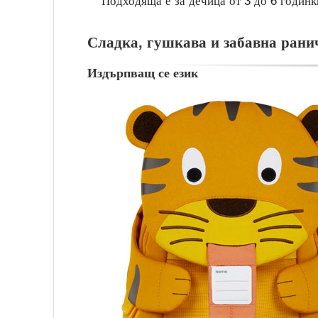
Подходяща е за дечица от 3 до 6 годинк
Сладка, гушкава и забавна ранич
Издърпващ се език