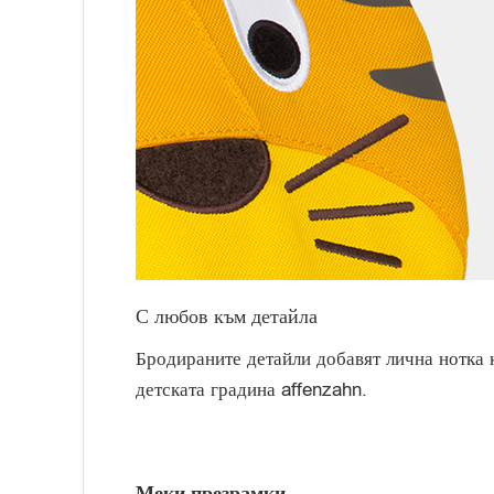
С любов към детайла
Бродираните детайли добавят лична нотка 
детската градина affenzahn.
Меки презрамки