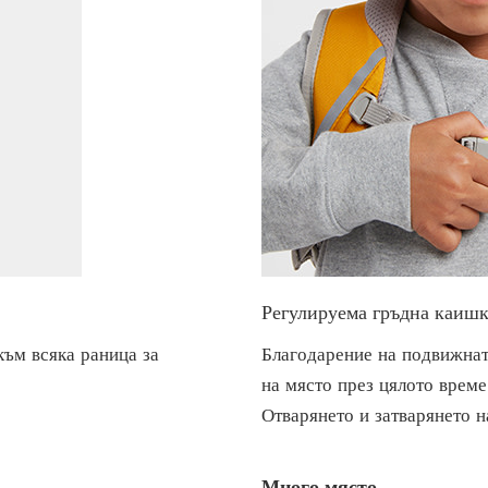
Регулируема гръдна каишк
към всяка раница за
Благодарение на подвижнат
на място през цялото време
Отварянето и затварянето н
Много място