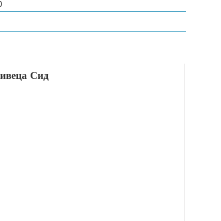
0
нивеца Сид