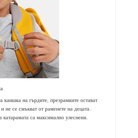
а
а каишка на гърдите, презрамките остават
 и не се смъкват от раменете на децата.
а катарамата са максимално улеснени.