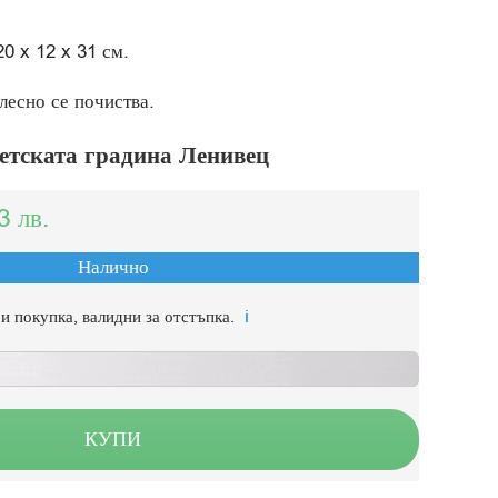
20 x 12 x 31 см.
лесно се почиства.
детската градина Ленивец
33
лв.
Налично
и покупка, валидни за отстъпка.
ℹ️
КУПИ