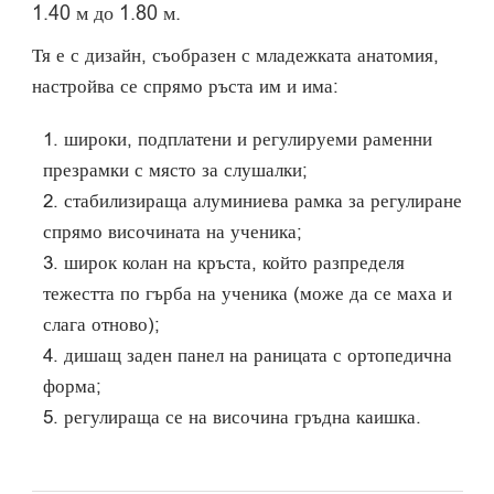
1.40 м до 1.80 м.
Тя е с дизайн, съобразен с младежката анатомия,
настройва се спрямо ръста им и има:
широки, подплатени и регулируеми раменни
презрамки с място за слушалки;
стабилизираща алуминиева рамка за регулиране
спрямо височината на ученика;
широк колан на кръста, който разпределя
тежестта по гърба на ученика (може да се маха и
слага отново);
дишащ заден панел на раницата с ортопедична
форма;
регулираща се на височина гръдна каишка.