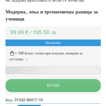
Не задържа мръсотията и лесно се почиства.
Модерна, лека и ергономична раница за
ученици
99.99
€
/
195.56
лв.
Налично
+ 100 Бонус точки при покупка, валидни за
отстъпка.
ℹ️
КУПИ
Код:
01332-90417-10