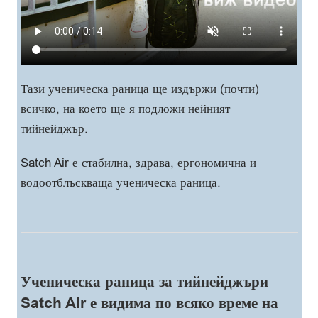
Тази ученическа раница ще издържи (почти)
всичко, на което ще я подложи нейният
тийнейджър.
Satch Air е стабилна, здрава, ергономична и
водоотблъскваща ученическа раница.
Ученическа раница за тийнейджъри
Satch Air е видима по всяко време на