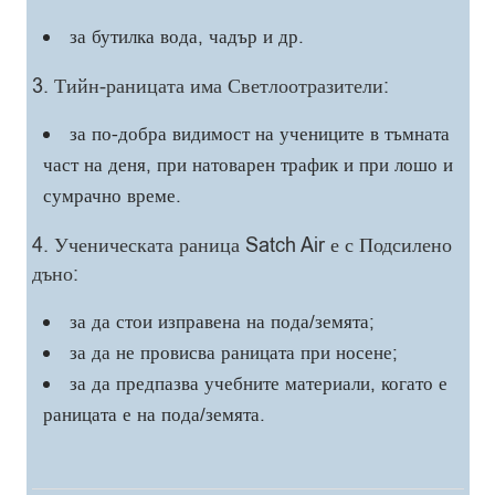
за бутилка вода, чадър и др.
3. Тийн-раницата има Светлоотразители:
за по-добра видимост на учениците в тъмната
част на деня, при натоварен трафик и при лошо и
сумрачно време.
4. Ученическата раница Satch Air е с Подсилено
дъно:
за да стои изправена на пода/земята;
за да не провисва раницата при носене;
за да предпазва учебните материали, когато е
раницата е на пода/земята.