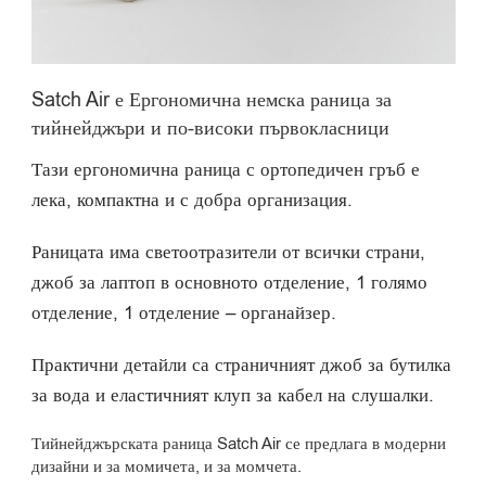
Satch Air е Ергономична немска раница за
тийнейджъри и по-високи първокласници
Тази ергономична раница с ортопедичен гръб е
лека, компактна и с добра организация.
Раницата има светоотразители от всички страни,
джоб за лаптоп в основното отделение, 1 голямо
отделение, 1 отделение – органайзер.
Практични детайли са страничният джоб за бутилка
за вода и еластичният клуп за кабел на слушалки.
Тийнейджърската раница Satch Air се предлага в модерни
дизайни и за момичета, и за момчета.