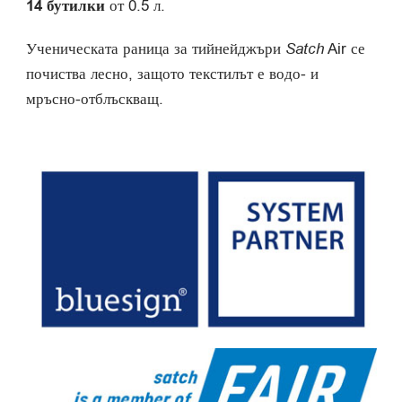
14 бутилки
от 0.5 л.
Ученическата раница за тийнейджъри
Satch
Air се
почиства лесно, защото текстилът е водо- и
мръсно-отблъскващ.