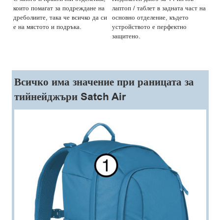
които помагат за подреждане на
лаптоп / таблет в задната част на
бут
дреболиите, така че всичко да си
основно отделение, където
или
ду
е на мястото и подръка.
устройството е перфектно
е 
защитено.
Всичко има значение при раницата за
тийнейджъри Satch Air