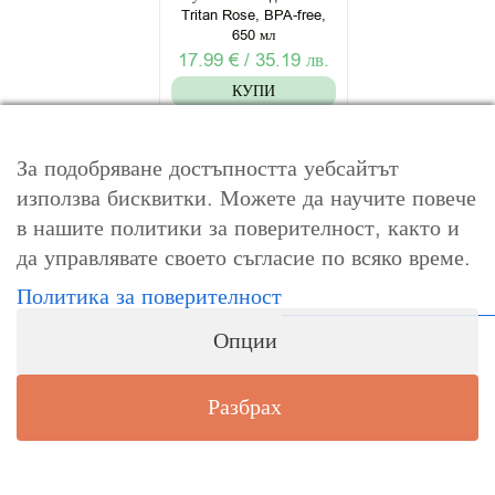
Tritan Rose, BPA-free,
650 мл
17.99
€
/
35.19
лв.
КУПИ
За подобряване достъпността уебсайтът
използва бисквитки. Можете да научите повече
×
Допълнителни аксесоари Satch за
в нашите политики за поверителност, както и
Промоция!
ученическите раници за тийнове са:
да управлявате своето съгласие по всяко време.
Промоция на над 100
Политика за поверителност
продукта преди сезона!
Опции
РАЗГЛЕДАЙ
Разбрах
Само до изчерване на
количествата.