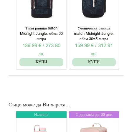
Тийн раница satch
Ученическа раница
Midnight Jungle, обем 30
match Midnight Jungle,
литра
обем 30+5 литра
139.99
€
/
273.80
159.99
€
/
312.91
лв.
лв.
КУПИ
КУПИ
Също може да Ви хареса...
Налично
С доставка до 30 дни