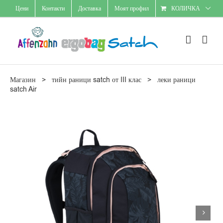
Skip
Цени
Контакти
Доставка
Моят профил
КОЛИЧКА
to
content
Магазин
>
тийн раници satch от III клас
>
леки раници
satch Air