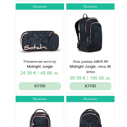
Налично
Налично
Ученически несесер
Лека раница satch Air
Midnight Jungle
Midnight Jungle, обем 26
литра
24.99
€
/
48.88
лв.
99.99
€
/
195.56
лв.
КУПИ
КУПИ
Налично
Налично