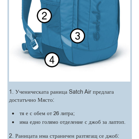
1. Ученическата раница Satch Air предлага
достатъчно Място:
тя е с обем от 26 литра;
има едно голямо отделение с джоб за лаптоп.
2. Раницата има страничен разтягащ се джоб: