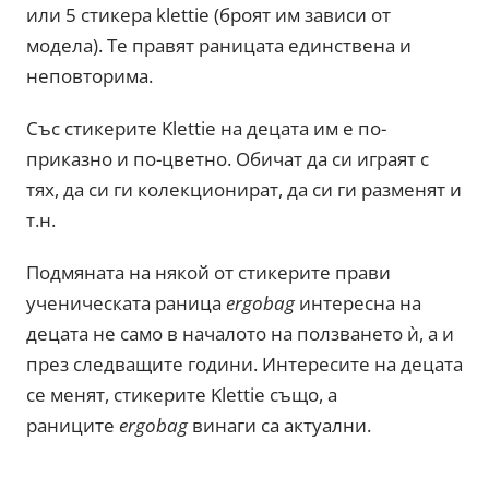
или 5 стикера klettie (броят им зависи от
модела). Те правят раницата единствена и
неповторима.
Със стикерите Klettie на децата им е по-
приказно и по-цветно. Обичат да си играят с
тях, да си ги колекционират, да си ги разменят и
т.н.
Подмяната на някой от стикерите прави
ученическата раница
ergobag
интересна на
децата не само в началото на ползването ѝ, а и
през следващите години. Интересите на децата
се менят, стикерите Klettie също, а
раниците
ergobag
винаги са актуални.