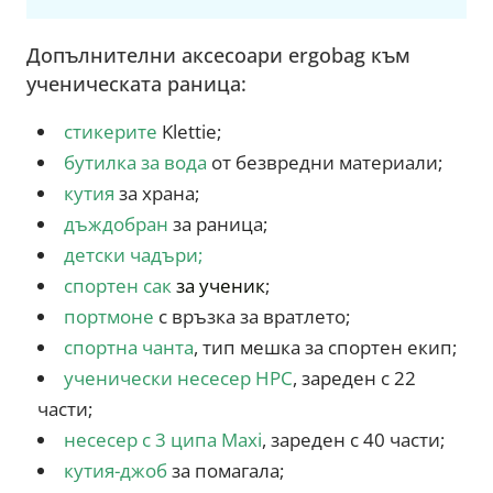
Допълнителни аксесоари ergobag към
ученическата раница:
стикерите
Klettie;
бутилка за вода
от безвредни материали;
кутия
за храна;
дъждобран
за раница;
детски чадъри
;
спортен сак
за ученик
;
портмоне
с връзка за вратлето;
спортна чанта
, тип мешка за спортен екип;
ученически несесер HPC
, зареден с 22
части;
несесер с 3 ципа Maxi
, зареден с 40 части;
кутия-джоб
за помагала;