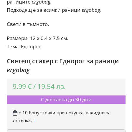
раниците
ergobag.
Подходящ е за всички раници
ergobag
.
Свети в тъмното.
Размери: 12 х 0.4 х 7.5 см.
Тема: Еднорог.
Светещ стикер с Еднорог за раници
ergobag
9.99
€
/
19.54
лв.
С доставка до 30 дни
+ 10 Бонус точки при покупка, валидни за
отстъпка.
ℹ️