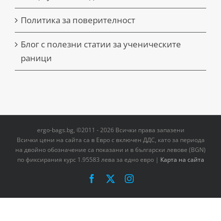
Политика за поверителност
Блог с полезни статии за ученическите
раници
ergo-bags.bg, ©2011 - 2026 Всички права запазени
Всички цени на сайта са в Евро с включен ДДС, като за периода
на двoйно обозначение са показани и в български левове (BGN)
по фиксирания курс 1.95583 лева за едно евро |
Карта на сайта
Facebook
X
Instagram