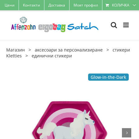
Skip
Цени
Контакти
Доставка
Моят профил
КОЛИЧКА
to
content
Магазин
>
аксесоари за персонализиране
>
стикери
Kletties
>
единични стикери
Glow-in-the-Dark