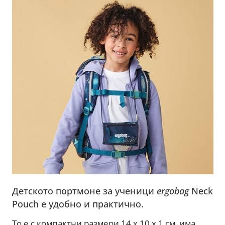
Детското портмоне за ученици
ergobag
Neck
Pouch е удобно и практично.
То е с компактни размери 14 х 10 х 1 см, има