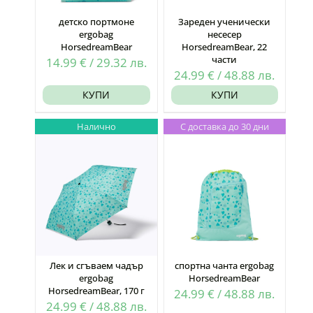
детско портмоне
Зареден ученически
ergobag
несесер
HorsedreamBear
HorsedreamBear, 22
части
14.99
€
/
29.32
лв.
24.99
€
/
48.88
лв.
КУПИ
КУПИ
Налично
С доставка до 30 дни
Лек и сгъваем чадър
спортна чанта ergobag
ergobag
HorsedreamBear
HorsedreamBear, 170 г
24.99
€
/
48.88
лв.
24.99
€
/
48.88
лв.