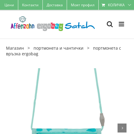
Skip
Цени
Контакти
Доставка
Моят профил
КОЛИЧКА
to
content
Магазин
>
портмонета и чантички
>
портмонета с
връзка ergobag