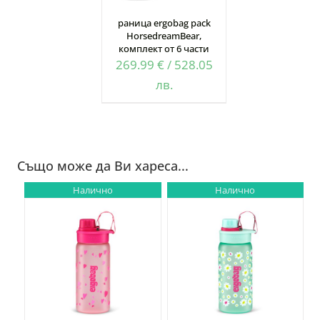
раница ergobag pack
HorsedreamBear,
комплект от 6 части
269.99
€
/
528.05
лв.
Също може да Ви хареса...
Налично
Налично