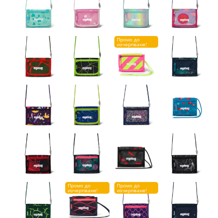
Промо до
изчерпване!
Промо до
Промо до
изчерпване!
изчерпване!