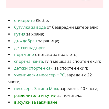
стикерите
Klettie;
бутилка за вода
от безвредни материали;
кутия
за храна;
дъждобран
за раница;
детски чадъри
;
портмоне
с връзка за вратлето;
спортна чанта
, тип мешка за спортен екип;
детски спортен сак
, за спортен екип;
ученически несесер HPC
, зареден с 22
части;
несесер с 3 ципа Maxi
, зареден с 40 части;
разделители и кутии
за помагала;
висулки за закачване.