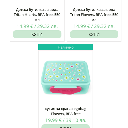
Детска бутилка за вода
Детска бутилка за вода
Tritan Hearts, BPA-free, 550
Tritan Flowers, BPA-free, 550
мл
мл
14.99
€
/
29.32
лв.
14.99
€
/
29.32
лв.
КУПИ
КУПИ
Налично
кутия за храна ergobag
Flowers, BPA-free
19.99
€
/
39.10
лв.