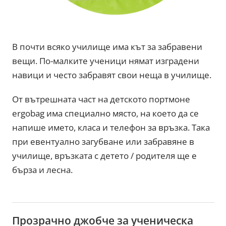
В почти всяко училище има кът за забравени
вещи. По-малките ученици нямат изградени
навици и често забравят свои неща в училище.
От вътрешната част на детското портмоне
ergobag има специално място, на което да се
напише името, класа и телефон за връзка. Така
при евентуално загубване или забравяне в
училище, връзката с детето / родителя ще е
бърза и лесна.
Прозрачно джобче за ученическа