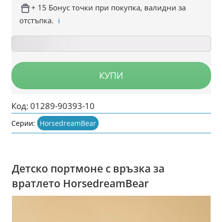
+ 15 Бонус точки при покупка, валидни за
отстъпка.
ℹ️
КУПИ
Код:
01289-90393-10
Серии:
HorsedreamBear
Детско портмоне с връзка за
вратлето HorsedreamBear