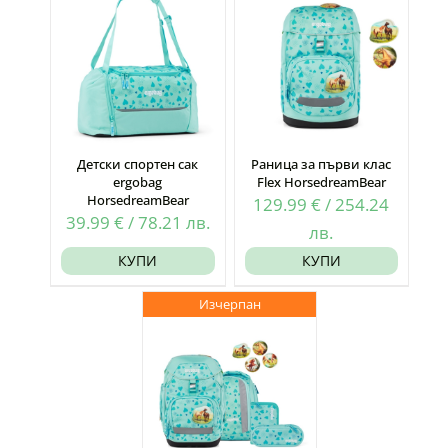
Детски спортен сак
Раница за първи клас
ergobag
Flex HorsedreamBear
HorsedreamBear
129.99
€
/
254.24
39.99
€
/
78.21
лв.
лв.
КУПИ
КУПИ
Изчерпан