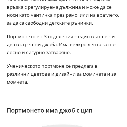
връзка с регулируема дължина и може да се
носи като чантичка през рамо, или на вратлето,
за да са свободни детските ръчички.
Портмонето е с 3 отделения – един външен и
два вътрешни джоба. Има велкро лента за по-
лесно и сигурно затваряне.
Ученическото портмоне се предлага в
различни цветове и дизайни за момичета и за
момчета.
Портмонето има джоб с цип