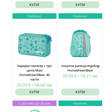
КУПИ
КУПИ
Налично
Налично
Зареден несесер с три
спортна раница ergobag
ципа Maxi
HorsedreamBear
HorsedreamBear, 40
39.99
€
/
78.21
лв.
части
29.99
€
/
58.66
лв.
КУПИ
КУПИ
С доставка до 30 дни
Налично