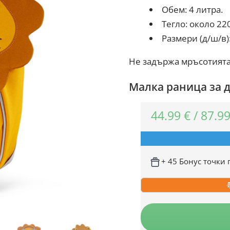
Обем: 4 литра.
Тегло: около 22
Размери (д/ш/в):
Не задържа мръсотията 
Малка раница за д
44.99
€
/
87.9
+ 45 Бонус точки 