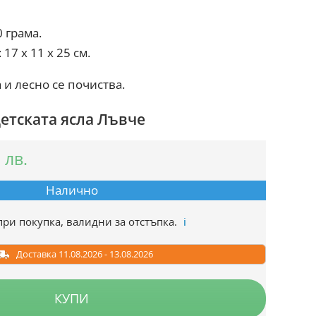
0 грама.
 17 x 11 x 25 см.
и лесно се почиства.
етската ясла Лъвче
9
лв.
Налично
при покупка, валидни за отстъпка.
ℹ️
Доставка 11.08.2026 - 13.08.2026
КУПИ