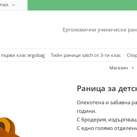
ИЧКА
Ергономични ученически ран
 първи клас ergobag
Тийн раници satch от 3-ти клас
Спо
Магазин
Раница за детс
Олекотена и забавна ра
години.
С бродерия, издърпващ 
С едно голямо отделен