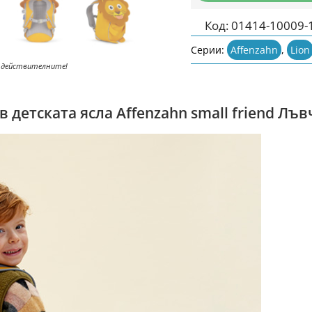
Код:
01414-10009-
Серии:
Affenzahn
,
Lion
 действителните!
детската ясла Affenzahn small friend Лъв