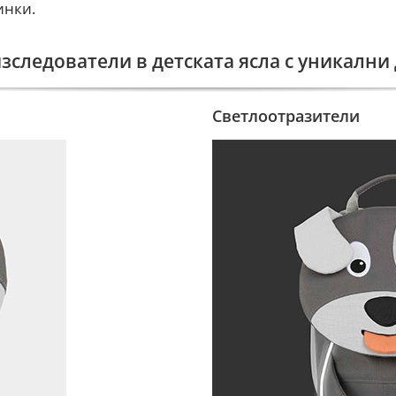
инки.
зследователи в детската ясла с уникални
Светлоотразители