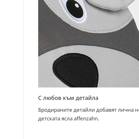
С любов към детайла
Бродираните детайли добавят лична но
детската ясла affenzahn.