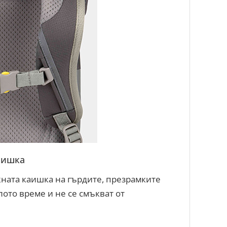
аишка
ната каишка на гърдите, презрамките
лото време и не се смъкват от