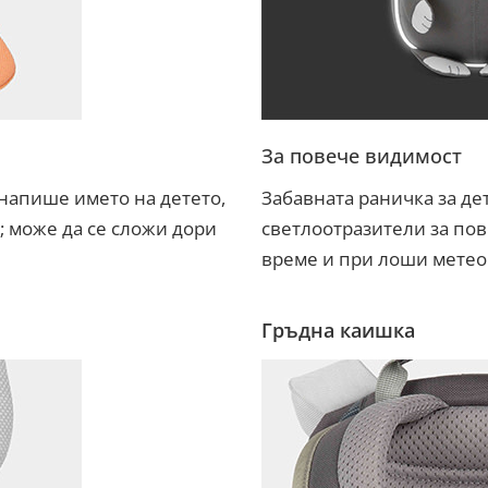
За повече видимост
напише името на детето,
Забавната раничка за дет
; може да се сложи дори
светлоотразители за пов
време и при лоши метео
Гръдна каишка