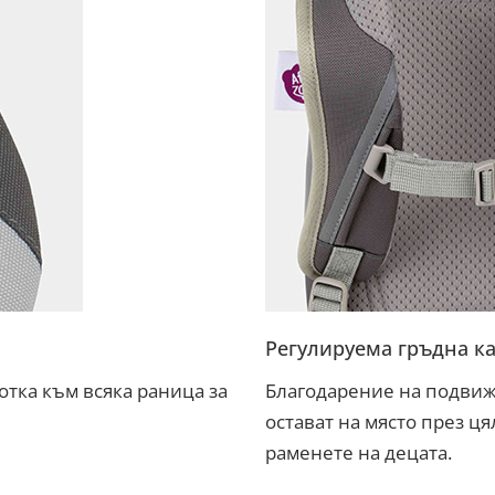
Регулируема гръдна к
тка към всяка раница за
Благодарение на подвиж
остават на място през ця
раменете на децата.