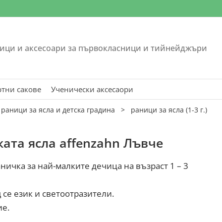
ици и аксесоари за първокласници и тийнейджъри
ртни сакове
Ученически аксесаори
>
раници за ясла и детска градина
>
раници за ясла (1-3 г.)
ката ясла affenzahn Лъвче
ничка за най-малките дечица на възраст 1 – 3
се език и светоотразители.
ие.