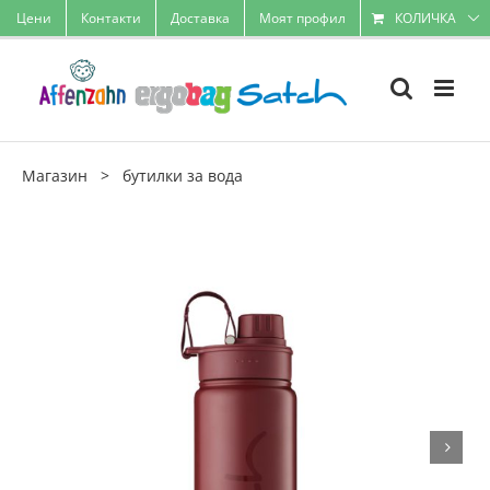
Skip
Цени
Контакти
Доставка
Моят профил
КОЛИЧКА
to
content
Магазин
>
бутилки за вода