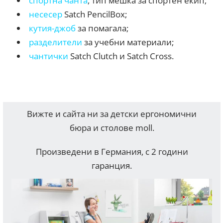
спортна чанта
, тип мешка за спортен екип;
несесер
Satch PencilBox;
кутия-джоб
за помагала;
разделители
за учебни материали;
чантички
Satch Clutch и Satch Cross.
Вижте и сайта ни за детски ергономични
бюра и столове moll.
Произведени в Германия, с 2 години
гаранция.