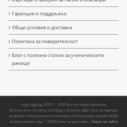
Гаранция и поддръжка
Общи условия и доставка
Политика за поверителност
Блог с полезни статии за ученическите
раници
ergo-bags.bg, ©2011 - 2026 Всички права запазени
Всички цени на сайта са в Евро с включен ДДС, като за периода
на двoйно обозначение са показани и в български левове (BGN)
по фиксирания курс 1.95583 лева за едно евро |
Карта на сайта