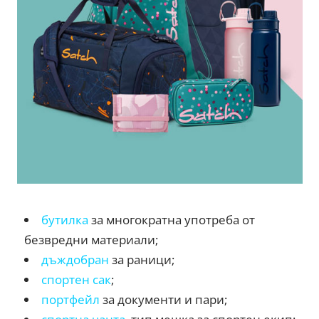
бутилка
за многократна употреба от
безвредни материали;
дъждобран
за раници;
спортен сак
;
портфейл
за документи и пари;