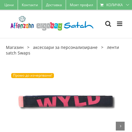
Skip
Цени
Контакти
Доставка
Моят профил
КОЛИЧКА
to
content
Магазин
>
аксесоари за персонализиране
>
ленти
satch Swaps
Промо до изчерпване!