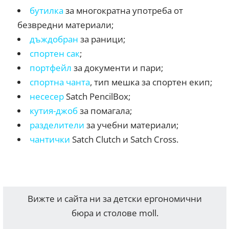
бутилка
за многократна употреба от
безвредни материали;
дъждобран
за раници;
спортен сак
;
портфейл
за документи и пари;
спортна чанта
, тип мешка за спортен екип;
несесер
Satch PencilBox;
кутия-джоб
за помагала;
разделители
за учебни материали;
чантички
Satch Clutch и Satch Cross.
Вижте и сайта ни за детски ергономични
бюра и столове moll.