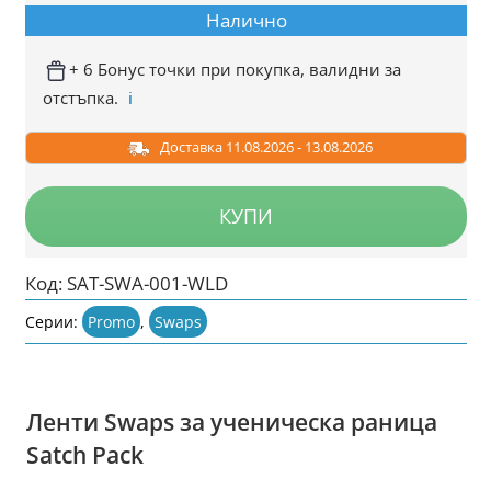
price
цена
Налично
was:
е:
9.99 €
5.99 €
+ 6 Бонус точки при покупка, валидни за
отстъпка.
ℹ️
/
/
19.54
11.72
Доставка 11.08.2026 - 13.08.2026
лв..
лв..
КУПИ
Код:
SAT-SWA-001-WLD
Серии:
Promo
,
Swaps
Ленти Swaps за ученическа раница
Satch Pack