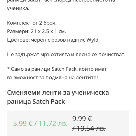
ученика.
Комплект от 2 броя.
Размери: 21 х 2.5 х 1 см.
Цветове: черен с розов надпис Wyld.
Не задържат мръсотията и лесно се почистват.
* Само за раници Satch Pack, които имат
възможност за подмяна на лентите!
Сменяеми ленти за ученическа
раница Satch Pack
9.99
€
5.99
€
/
11.72
лв.
Original
Текущат
/
19.54
лв.