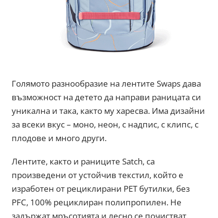
Голямото разнообразие на лентите Swaps дава
възможност на детето да направи раницата си
уникална и така, както му харесва. Има дизайни
за всеки вкус – моно, неон, с надпис, с клипс, с
плодове и много други.
Лентите, както и раниците Satch, са
произведени от устойчив текстил, който е
изработен от рециклирани PET бутилки, без
PFC, 100% рециклиран полипропилен. Не
задържат мръсотията и лесно се почистват.