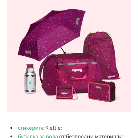
стикерите
Klettie;
бутилка за вода
от безвредни материали;