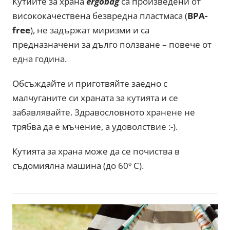
Кутиите за храна
ergobag
са произведени от
висококачествена безвредна пластмаса (
BPA-
free
), не задържат миризми и са
предназначени за дълго ползване – повече от
една година.
Обсъждайте и приготвяйте заедно с
малчуганите си храната за кутията и се
забавлявайте. Здравословното хранене не
трябва да е мъчение, а удоволствие :-).
Кутията за храна може да се почиства в
съдомиялна машина (до 60º С).