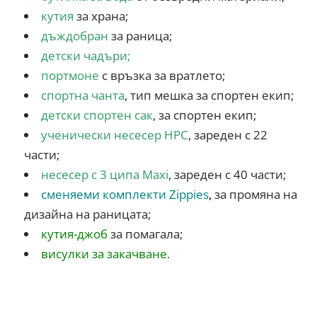
кутия
за храна;
дъждобран
за раница;
детски чадъри
;
портмоне
с връзка за вратлето;
спортна чанта
, тип мешка за спортен екип;
детски спортен сак
, за спортен екип;
ученически несесер HPC
, зареден с 22
части;
несесер с 3 ципа Maxi
, зареден с 40 части;
сменяеми комплекти Zippies
,
за промяна на
дизайна на раницата;
кутия-джоб
за помагала;
висулки за закачване.