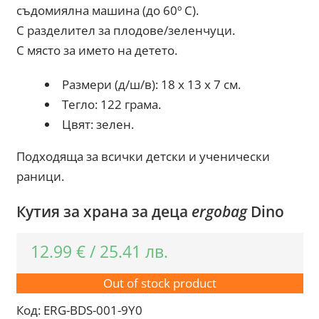
съдомиялна машина (до 60º С).
С разделител за плодове/зеленчуци.
С място за името на детето.
Размери (д/ш/в): 18 x 13 x 7 см.
Тегло: 122 грама.
Цвят: зелен.
Подходяща за всички детски и ученически
раници.
Кутия за храна за деца
ergobag
Dino
12.99
€
/
25.41
лв.
Out of stock product
Код:
ERG-BDS-001-9Y0