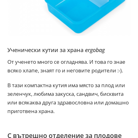
Ученически кутии за храна
ergobag
От ученето много се огладнява. И това го знае
всяко хлапе, знаят го и неговите родители :-).
В тази компактна кутия има място за плод или
зеленчук, любима закуска, сандвич, бисквита
или всякаква друга здравословна или домашно
приготвена храна.
С вътрешно отделение за плодове