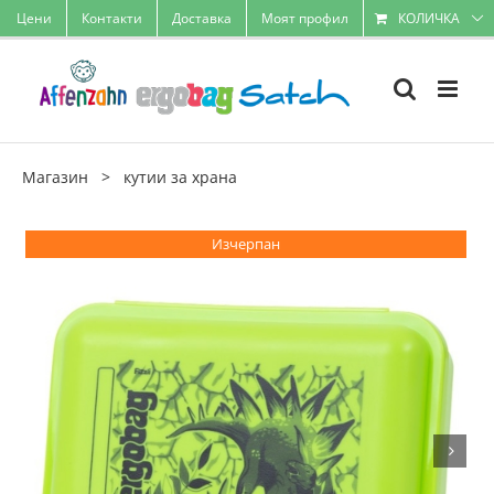
Skip
Цени
Контакти
Доставка
Моят профил
КОЛИЧКА
to
content
Магазин
>
кутии за храна
Изчерпан