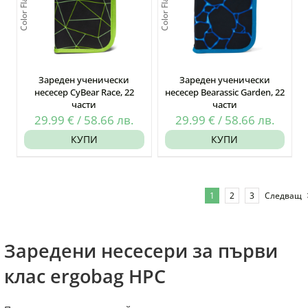
Зареден ученически
Зареден ученически
несесер CyBear Race, 22
несесер Bearassic Garden, 22
части
части
29.99
€
/
58.66
лв.
29.99
€
/
58.66
лв.
КУПИ
КУПИ
1
2
3
Следващ
Заредени несесери за първи
клас ergobag HPC