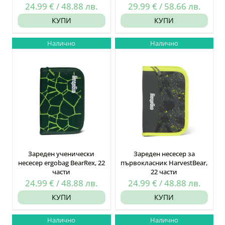
24.99
€
/
48.88
лв.
29.99
€
/
58.66
лв.
КУПИ
КУПИ
Налично
Налично
Зареден ученически
Зареден несесер за
несесер ergobag BearRex, 22
първокласник HarvestBear,
части
22 части
24.99
€
/
48.88
лв.
24.99
€
/
48.88
лв.
КУПИ
КУПИ
Налично
Налично