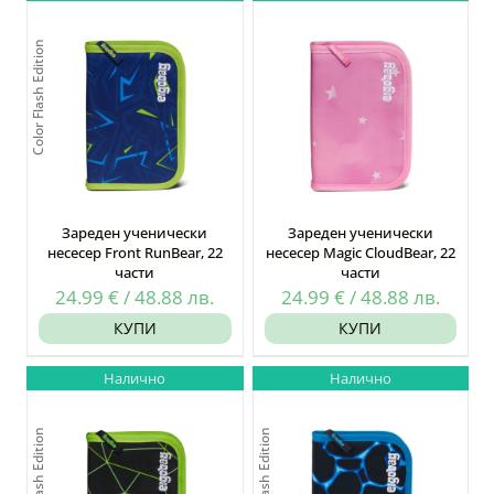
Color Flash Edition
Зареден ученически
Зареден ученически
несесер Front RunBear, 22
несесер Magic CloudBear, 22
части
части
24.99
€
/
48.88
лв.
24.99
€
/
48.88
лв.
КУПИ
КУПИ
Налично
Налично
Color Flash Edition
Color Flash Edition