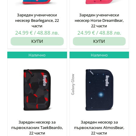
Зареден ученически
Зареден ученически
несесер Bearlegance, 22
несесер Horse DreamBear,
части
22 части
24.99
€
/
48.88
лв.
24.99
€
/
48.88
лв.
КУПИ
КУПИ
Налично
Налично
Galaxy Glow
Зареден несесер за
Зареден несесер за
първокласник TaekBeardo,
първокласник AtmosBear,
22 части
22 части