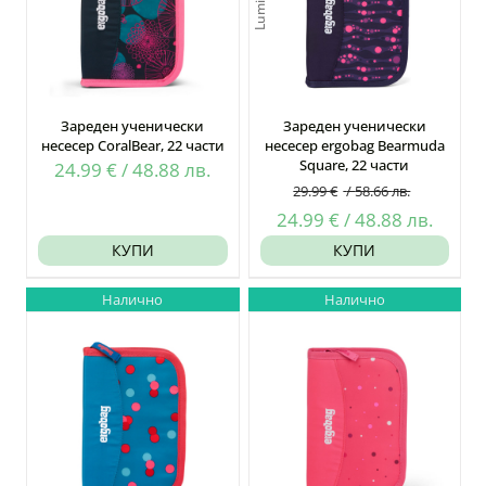
Зареден ученически
Зареден ученически
несесер CoralBear, 22 части
несесер ergobag Bearmuda
Square, 22 части
24.99
€
/
48.88
лв.
29.99
€
/
58.66
лв.
Original
Текущ
24.99
€
/
48.88
лв.
price
цена
КУПИ
КУПИ
was:
е:
Налично
Налично
29.99 €
24.99 
/
/
58.66
48.88
лв..
лв..