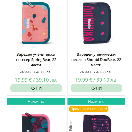
Зареден ученически
Зареден ученически
несесер SpringBear, 22
несесер Shoobi DooBear, 22
части
части
24.99
€
/
48.88
лв.
24.99
€
/
48.88
лв.
Original
Текущата
Original
Текущ
19.99
€
/
39.10
лв.
19.99
€
/
39.10
лв.
price
цена
price
цена
КУПИ
КУПИ
was:
е:
was:
е:
Налично
Налично
24.99 €
19.99 €
24.99 €
19.99 
Промо до изчерпване!
/
/
/
/
48.88
39.10
48.88
39.10
Lumi Edition
лв..
лв..
лв..
лв..