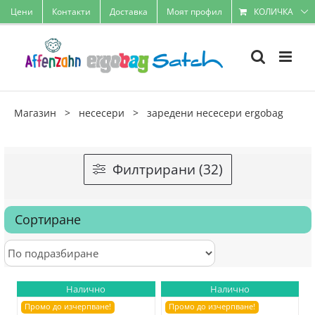
Skip
Цени
Контакти
Доставка
Моят профил
КОЛИЧКА
to
content
Магазин
>
несесери
>
заредени несесери ergobag
Филтрирани (32)
Сортиране
Налично
Налично
Промо до изчерпване!
Промо до изчерпване!