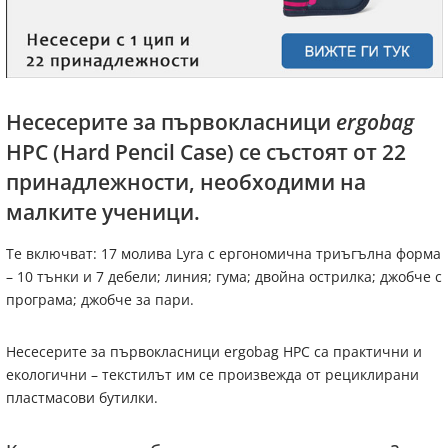
Несесерите за първокласници
ergobag
HPC (Hard Pencil Case) се състоят от 22
принадлежности, необходими на
малките ученици.
Те включват: 17 молива Lyra с ергономична триъгълна форма
– 10 тънки и 7 дебели; линия; гума; двойна острилка; джобче с
програма; джобче за пари.
Несесерите за първокласници ergobag HPC са практични и
екологични – текстилът им се произвежда от рециклирани
пластмасови бутилки.