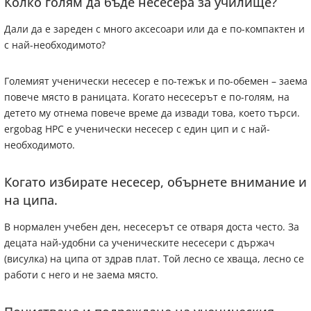
Колко голям да бъде несесера за училище?
Дали да е зареден с много аксесоари или да е по-компактен и
с най-необходимото?
Големият ученически несесер е по-тежък и по-обемен – заема
повече място в раницата. Когато несесерът е по-голям, на
детето му отнема повече време да извади това, което търси.
ergobag HPC е ученически несесер с един цип и с най-
необходимото.
Когато избирате несесер, обърнете внимание и
на ципа.
В нормален учебен ден, несесерът се отваря доста често. За
децата най-удобни са ученическите несесери с държач
(висулка) на ципа от здрав плат. Той лесно се хваща, лесно се
работи с него и не заема място.