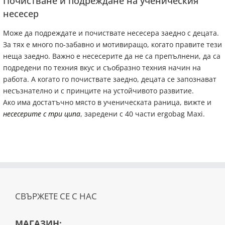
Почистване и подреждане на ученическия
несесер
Може да подреждате и почиствате несесера заедно с децата.
За тях е много по-забавно и мотивиращо, когато правите тези
неща заедно. Важно е несесерите да не са препълнени, да са
подредени по техния вкус и съобразно техния начин на
работа. А когато го почиствате заедно, децата се запознават
несъзнателно и с принците на устойчивото развитие.
Ако има достатъчно място в ученическата раница, вижте и
несесерите с три ципа
, заредени с 40 части ergobag Maxi.
СВЪРЖЕТЕ СЕ С НАС
МАГАЗИН: