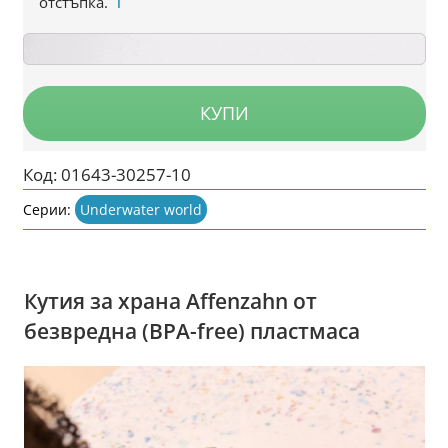
отстъпка.
ℹ️
КУПИ
Код:
01643-30257-10
Серии:
Underwater world
Кутия за храна Affenzahn от
безвредна (BPA-free) пластмаса