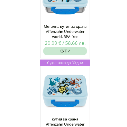
Метална кутия за храна
Affenzahn Underwater
world, BPA-free
29.99
€
/
58.66
лв.
КУПИ
С доставка до 30 дни
кутия за храна
Affenzahn Underwater