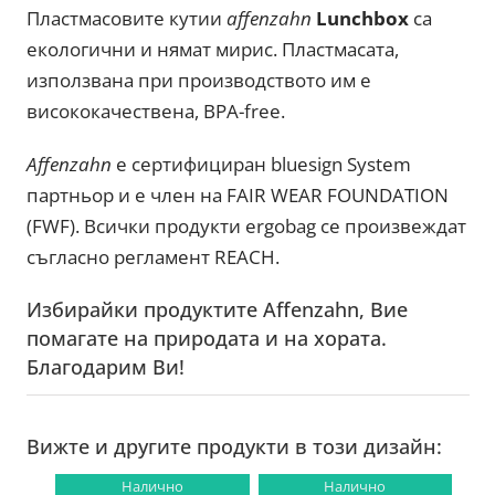
Пластмасовите кутии
affenzahn
Lunchbox
са
екологични и нямат мирис. Пластмасата,
използвана при производството им е
висококачествена, BPA-free.
Affenzahn
е сертифициран bluesign System
партньор и е член на FAIR WEAR FOUNDATION
(FWF). Всички продукти ergobag
се произвеждат
съгласно регламент REACH.
Избирайки продуктите Affenzahn, Вие
помагате на природата и на хората.
Благодарим Ви!
Вижте и другите продукти в този дизайн:
Налично
Налично