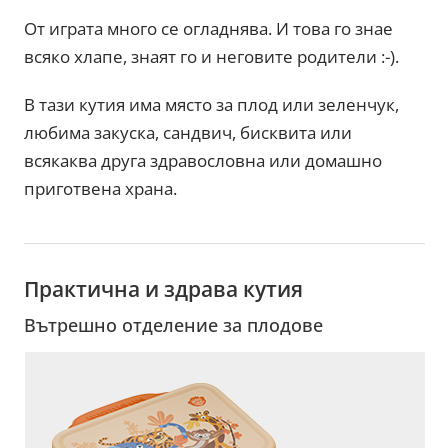
От играта много се огладнява. И това го знае
всяко хлапе, знаят го и неговите родители :-).
В тази кутия има място за плод или зеленчук,
любима закуска, сандвич, бисквита или
всякаква друга здравословна или домашно
приготвена храна.
Практична и здрава кутия
Вътрешно отделение за плодове