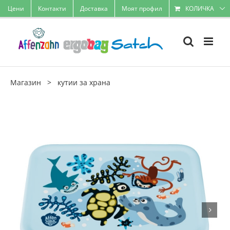
Skip
Цени
Контакти
Доставка
Моят профил
КОЛИЧКА
to
content
Магазин
>
кутии за храна