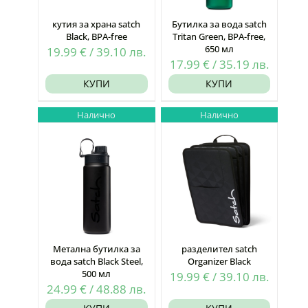
кутия за храна satch
Бутилка за вода satch
Black, BPA-free
Tritan Green, BPA-free,
650 мл
19.99
€
/
39.10
лв.
17.99
€
/
35.19
лв.
КУПИ
КУПИ
Налично
Налично
Метална бутилка за
разделител satch
вода satch Black Steel,
Organizer Black
500 мл
19.99
€
/
39.10
лв.
24.99
€
/
48.88
лв.