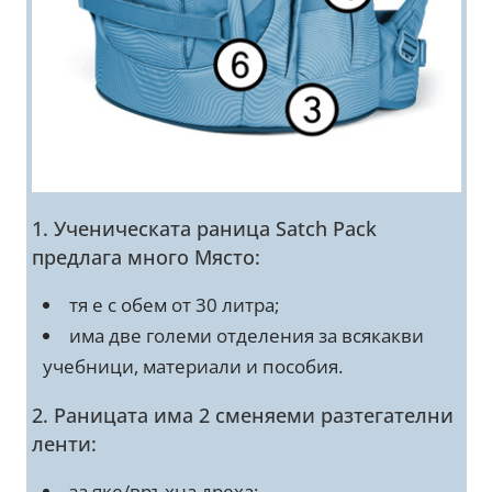
1. Ученическата раница Satch Pack
предлага много Място:
тя е с обем от 30 литра;
има две големи отделения за всякакви
учебници, материали и пособия.
2. Раницата има 2 сменяеми разтегателни
ленти:
за яке/връхна дреха;