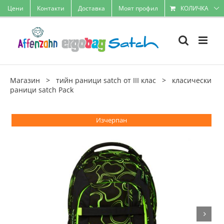
Skip
Цени
Контакти
Доставка
Моят профил
КОЛИЧКА
to
content
Магазин
>
тийн раници satch от III клас
>
класически
раници satch Pack
Изчерпан