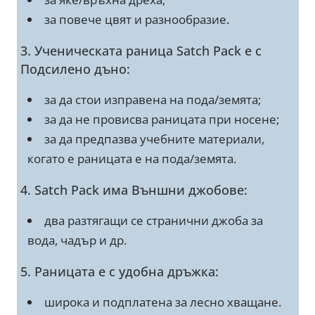
за повече цвят и разнообразие.
3. Ученическата раница Satch Pack е с
Подсилено дъно:
за да стои изправена на пода/земята;
за да не провисва раницата при носене;
за да предпазва учебните материали,
когато е раницата е на пода/земята.
4. Satch Pack има Външни джобове:
два разтягащи се странични джоба за
вода, чадър и др.
5. Раницата е с удобна дръжка:
широка и подплатена за лесно хващане.