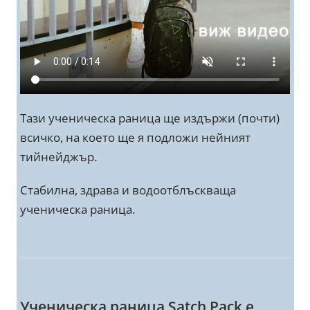
Тази ученическа раница ще издържи (почти)
всичко, на което ще я подложи нейният
тийнейджър.
Стабилна, здрава и водоотблъскваща
ученическа раница.
Ученическа раница Satch Pack е