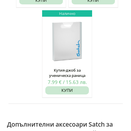
КУПИ
КУПИ
Налично
Кутия-джоб за
ученическа раница
7.99
€
/
15.63
лв.
КУПИ
Допълнителни аксесоари Satch за