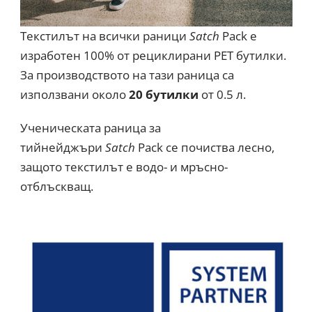
Текстилът на всички раници
Satch
Pack е
изработен 100% от рециклирани PET бутилки.
За производството на тази раница са
използвани около
20 бутилки
от 0.5 л.
Ученическата раница за
тийнейджъри
Satch
Pack се почиства лесно,
защото текстилът е водо- и мръсно-
отблъскващ.