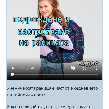
Ученическата раница е част от ежедневието
на тийнейджърите.
Важен е дизайнът, важна е и ергономията.