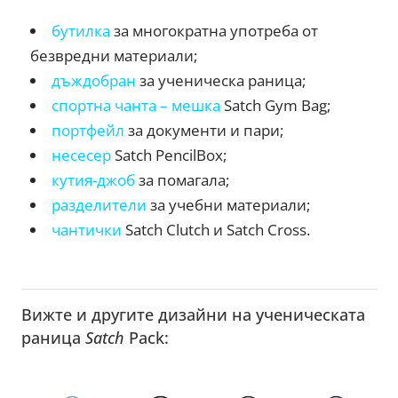
бутилка
за многократна употреба от
безвредни материали;
дъждобран
за ученическа раница;
спортна чанта – мешка
Satch Gym Bag;
портфейл
за документи и пари;
несесер
Satch PencilBox;
кутия-джоб
за помагала;
разделители
за учебни материали;
чантички
Satch Clutch и Satch Cross.
Вижте и другите дизайни на ученическата
раница
Satch
Pack: