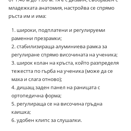
младежката анатомия, настройва се спрямо
ръста им и има:
широки, подплатени и регулируеми
раменни презрамки;
стабилизираща алуминиева рамка за
регулиране спрямо височината на ученика;
широк колан на кръста, който разпределя
тежестта по гърба на ученика (може да се
маха и слага отново);
дишащ заден панел на раницата с
ортопедична форма;
регулираща се на височина гръдна
каишка;
удобен клипс за слушалки.