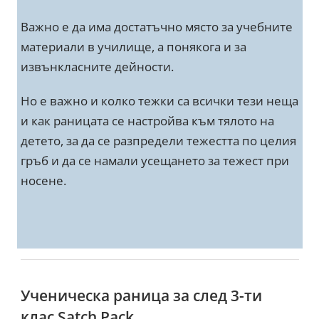
Важно е да има достатъчно място за учебните
материали в училище, а понякога и за
извънкласните дейности.
Но е важно и колко тежки са всички тези неща
и как раницата се настройва към тялото на
детето, за да се разпредели тежестта по целия
гръб и да се намали усещането за тежест при
носене.
Ученическа раница за след 3-ти
клас Satch Pack