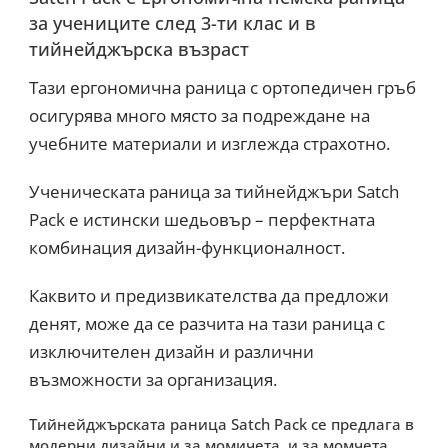
за учениците след 3-ти клас и в
тийнейджърска възраст
Тази ергономична раница с ортопедичен гръб
осигурява много място за подреждане на
учебните материали и изглежда страхотно.
Ученическата раница за тийнейджъри Satch
Pack е истински шедьовър – перфектната
комбинация дизайн-функционалност.
Каквито и предизвикателства да предложи
денят, може да се разчита на тази раница с
изключителен дизайн и различни
възможности за организация.
Тийнейджърската раница Satch Pack се предлага в
модерни дизайни и за момичета, и за момчета.