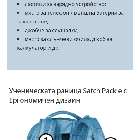
ластици за зарядно устройство;
място за телефон / външна батерия за
захранване;
джобче за слушалки;
място за слънчеви очила, джоб за
калкулатор и др.
Ученическата раница Satch Pack е с
Ергономичен дизайн