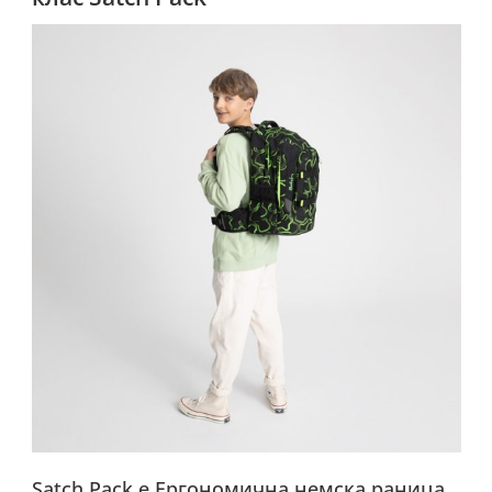
Satch Pack е Ергономична немска раница