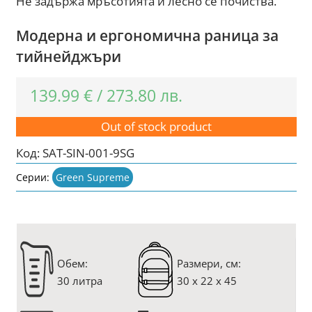
Не задържа мръсотията и лесно се почиства.
Модерна и ергономична раница за
тийнейджъри
139.99
€
/
273.80
лв.
Out of stock product
Код:
SAT-SIN-001-9SG
Серии:
Green Supreme
Oбем:
Размери, см:
30 литра
30 x 22 x 45