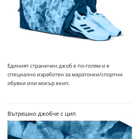
Единият страничен джоб е по-голям и е
специално изработен за маратонки/спортни
обувки или мокър екип.
Вътрешно джобче с цип