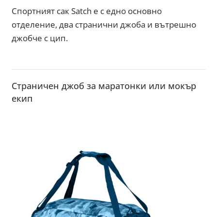
Спортният сак Satch е с едно основно
отделение, два странични джоба и вътрешно
джобче с цип.
Страничен джоб за маратонки или мокър
екип