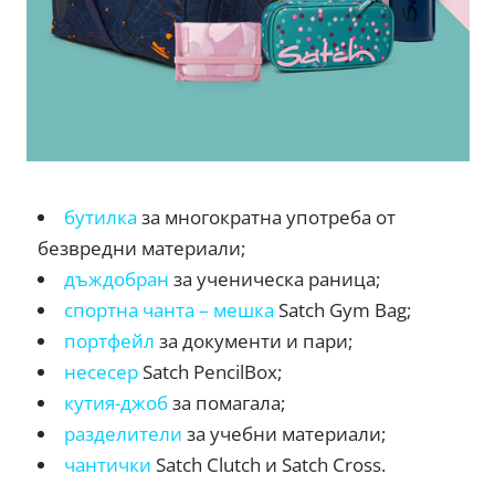
бутилка
за многократна употреба от
безвредни материали;
дъждобран
за ученическа раница;
спортна чанта – мешка
Satch Gym Bag;
портфейл
за документи и пари;
несесер
Satch PencilBox;
кутия-джоб
за помагала;
разделители
за учебни материали;
чантички
Satch Clutch и Satch Cross.