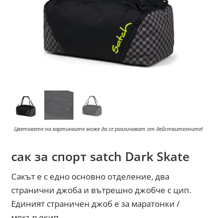
Цветовете на картинките може да се различават от действителните!
сак за спорт satch Dark Skate
Сакът е с едно основно отделение, два
странични джоба и вътрешно джобче с цип.
Единият страничен джоб е за маратонки /
мокър екип.