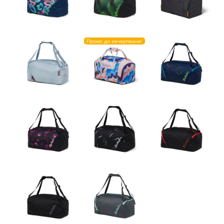
Промо до изчерпване!