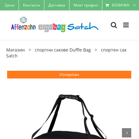
Skip
Цени
Контакти
Доставка
Моят профил
КОЛИЧКА
to
content
Магазин
>
спортни сакове Duffle Bag
>
спортен сак
Satch
Изчерпан