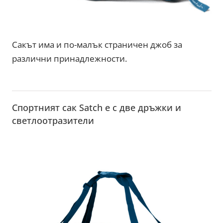
Сакът има и по-малък страничен джоб за
различни принадлежности.
Спортният сак Satch е с двe дръжки и
светлоотразители