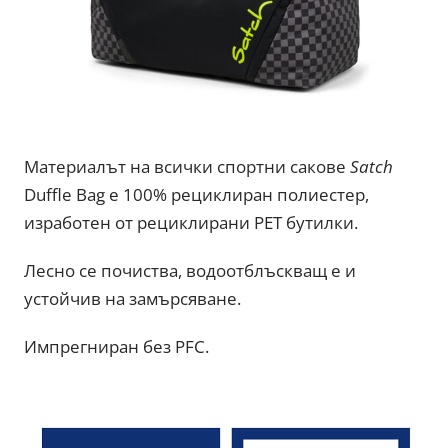
Материалът на всички спортни сакове
Satch
Duffle Bag е 100% рециклиран полиестер,
изработен от рециклирани PET бутилки.
Лесно се почиства, водоотблъскващ e и
устойчив на замърсяване.
Импрегниран без PFC.