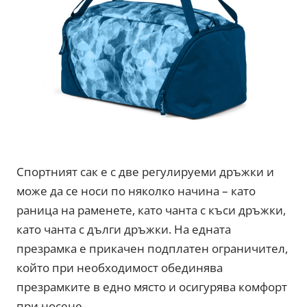
Спортният сак е с две регулируеми дръжки и
може да се носи по няколко начина – като
раница на раменете, като чанта с къси дръжки,
като чанта с дълги дръжки. На едната
презрамка е прикачен подплатен ограничител,
който при необходимост обединява
презрамките в едно място и осигурява комфорт
при носене.