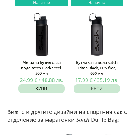
Налично
Налично
Метална бутилка за
Бутилка за вода satch
вода satch Black Steel,
Tritan Black, BPA-free,
500 мл
650 мл
24.99
€
/
48.88
лв.
17.99
€
/
35.19
лв.
КУПИ
КУПИ
Вижте и другите дизайни на спортния сак с
отделение за маратонки
Satch
Duffle Bag: