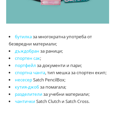
бутилка
за многократна употреба от
безвредни материали;
дъждобран
за раници;
спортен сак
;
портфейл
за документи и пари;
спортна чанта
, тип мешка за спортен екип;
несесер
Satch PencilBox;
кутия-джоб
за помагала;
разделители
за учебни материали;
чантички
Satch Clutch и Satch Cross.