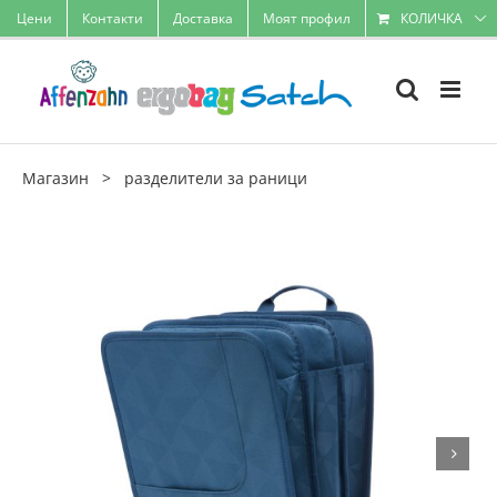
Skip
Цени
Контакти
Доставка
Моят профил
КОЛИЧКА
to
content
Магазин
>
разделители за раници