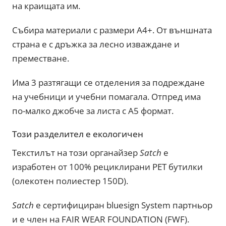
на краищата им.
Събира материали с размери А4+. От външната
страна е с дръжка за лесно изваждане и
преместване.
Има 3 разтягащи се отделения за подреждане
на учебници и учебни помагала. Отпред има
по-малко джобче за листа с А5 формат.
Този разделител е екологичен
Текстилът на този органайзер
Satch
е
изработен от 100% рециклирани PET бутилки
(олекотен полиестер 150D).
Satch
е сертифициран bluesign System партньор
и е член на FAIR WEAR FOUNDATION (FWF).