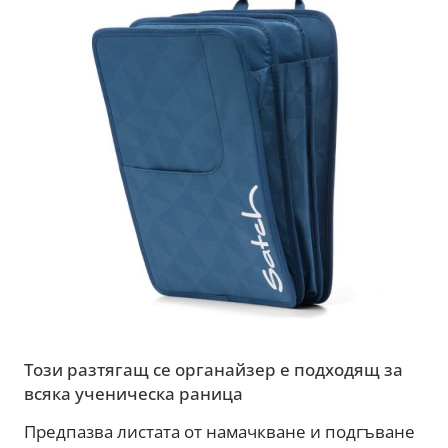
Този разтягащ се органайзер е подходящ за
всяка ученическа раница
Предпазва листата от намачкване и подгъване