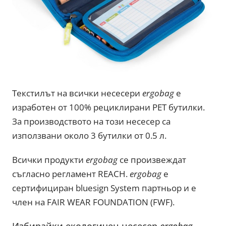
Текстилът на всички несесери
ergobag
е
изработен от 100% рециклирани PET бутилки.
За производството на този несесер са
използвани около 3 бутилки от 0.5 л.
Всички продукти
ergobag
се произвеждат
съгласно регламент REACH.
ergobag
е
сертифициран bluesign System партньор и е
член на FAIR WEAR FOUNDATION (FWF).