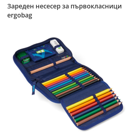
Зареден несесер за първокласници
ergobag