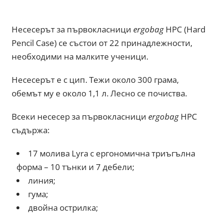
Несесерът за първокласници
ergobag
HPC (Hard
Pencil Case) се състои от 22 принадлежности,
необходими на малките ученици.
Несесерът е с цип. Тежи около 300 грама,
обемът му е около 1,1 л. Лесно се почиства.
Всеки несесер за първокласници
ergobag
HPC
съдържа:
17 молива Lyra с ергономична триъгълна
форма – 10 тънки и 7 дебели;
линия;
гума;
двойна острилка;