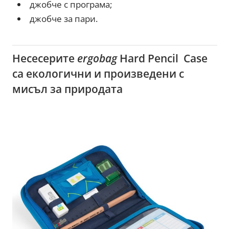
джобче с програма;
джобче за пари.
Несесерите
ergobag
Hard Pencil Case
са екологични и произведени с
мисъл за природата