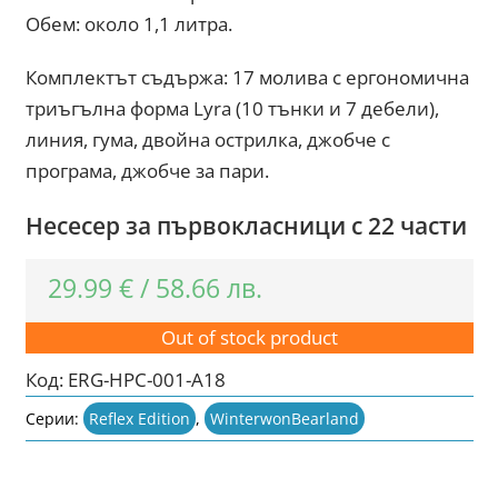
Обем: около 1,1 литра.
Комплектът съдържа: 17 молива с ергономична
триъгълна форма Lyra (10 тънки и 7 дебели),
линия, гума, двойна острилка, джобче с
програма, джобче за пари.
Несесер за първокласници с 22 части
29.99
€
/
58.66
лв.
Out of stock product
Код:
ERG-HPC-001-A18
Серии:
Reflex Edition
,
WinterwonBearland