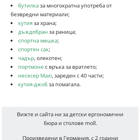
бутилка
за многократна употреба от
безвредни материали;
кутия
за храна;
дъждобран
за раница;
спортна мешка
;
спортен сак
;
чадър
, олекотен;
портмоне
с връка за вратлето;
несесер Maxi
, зареден с 40 части;
кутия-джоб
за помагала.
Вижте и сайта ни за детски ергономични
бюра и столове moll.
Произведени в Германия, с 2 години