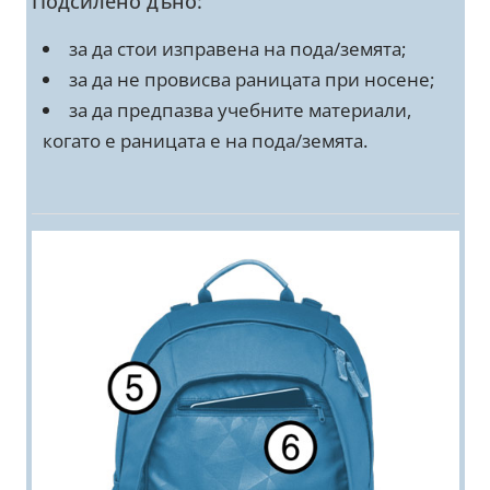
Подсилено дъно:
за да стои изправена на пода/земята;
за да не провисва раницата при носене;
за да предпазва учебните материали,
когато е раницата е на пода/земята.