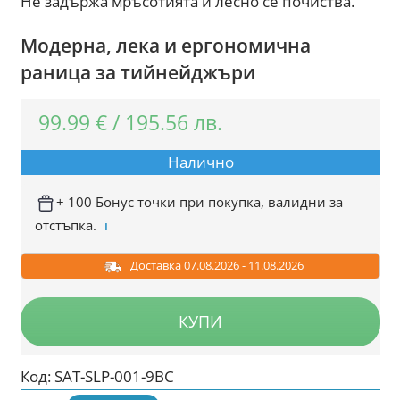
Не задържа мръсотията и лесно се почиства.
Модерна, лека и ергономична
раница за тийнейджъри
99.99
€
/
195.56
лв.
Налично
+ 100 Бонус точки при покупка, валидни за
отстъпка.
ℹ️
Доставка 07.08.2026 - 11.08.2026
КУПИ
Код:
SAT-SLP-001-9BC