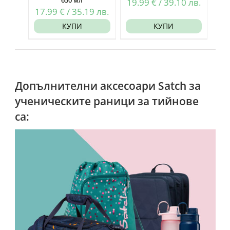
650 мл
19.99
€
/
39.10
лв.
17.99
€
/
35.19
лв.
КУПИ
КУПИ
Допълнителни аксесоари Satch за
ученическите раници за тийнове
са:
×
Промоция!