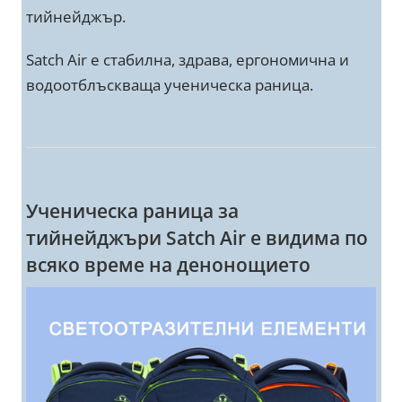
тийнейджър.
Satch Air е стабилна, здрава, ергономична и
водоотблъскваща ученическа раница.
Ученическа раница за
тийнейджъри Satch Air е видима по
всяко време на денонощието