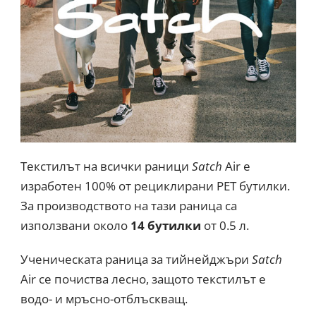
Текстилът на всички раници
Satch
Air е
изработен 100% от рециклирани PET бутилки.
За производството на тази раница са
използвани около
14 бутилки
от 0.5 л.
Ученическата раница за тийнейджъри
Satch
Air се почиства лесно, защото текстилът е
водо- и мръсно-отблъскващ.