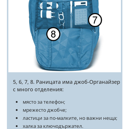
5, 6, 7, 8. Раницата има джоб-Органайзер
с много отделения:
място за телефон;
мрежесто джобче;
ластици за по-малките, но важни неща;
халка за ключодържател.