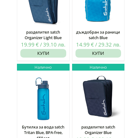
разделител satch
дъждобран за раници
Organizer Light Blue
satch Blue
19.99
€
/
39.10
лв.
14.99
€
/
29.32
лв.
КУПИ
КУПИ
Налично
Налично
Бутилка за вода satch
разделител satch
Tritan Blue, BPA-free,
Organizer Blue