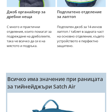
Джоб органайзер за
Подплатено отделение
Ст
дребни неща
за лаптоп
 е
С много и практични
Подплатен джоб за 14-инчов
Ст
на
отделения, които помагат за
лаптоп / таблет в задната част
бу
на
подреждане на дреболиите,
на основно отделение, където
ил
така че всичко да си е на
устройството е перфектно
да
мястото и подръка.
защитено.
Всичко има значение при раницата
за тийнейджъри Satch Air