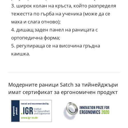
широк колан на кръста, който разпределя
тежестта по гърба на ученика (може да се
маха и слага отново);
дишащ заден панел на раницата с
ортопедична форма;
регулираща се на височина гръдна
каишка.
Модерните раници Satch за тийнейджъри
имат сертификат за ергономичен продукт