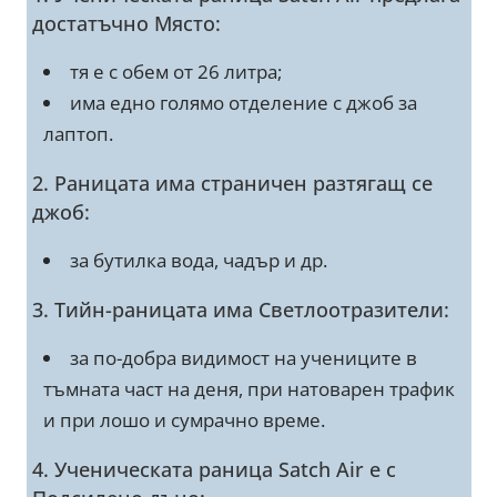
достатъчно Място:
тя е с обем от 26 литра;
има едно голямо отделение с джоб за
лаптоп.
2. Раницата има страничен разтягащ се
джоб:
за бутилка вода, чадър и др.
3. Тийн-раницата има Светлоотразители:
за по-добра видимост на учениците в
тъмната част на деня, при натоварен трафик
и при лошо и сумрачно време.
4. Ученическата раница Satch Air е с