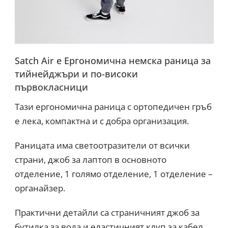
Satch Air е Ергономична немска раница за
тийнейджъри и по-високи
първокласници
Тази ергономична раница с ортопедичен гръб
е лека, компактна и с добра организация.
Раницата има светоотразители от всички
страни, джоб за лаптоп в основното
отделение, 1 голямо отделение, 1 отделение –
органайзер.
Практични детайли са страничният джоб за
бутилка за вода и еластичният клуп за кабел