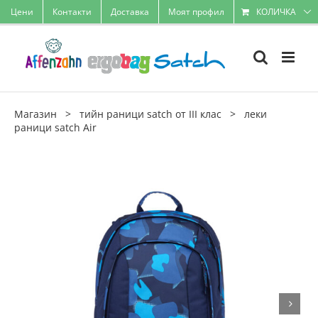
Skip
Цени
Контакти
Доставка
Моят профил
КОЛИЧКА
to
content
Магазин
>
тийн раници satch от III клас
>
леки
раници satch Air