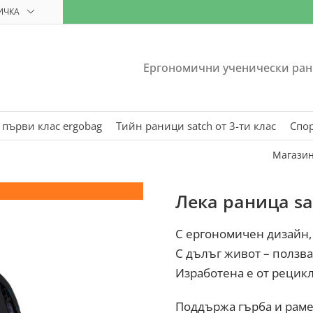
ИЧКА
Ергономични ученически ран
 първи клас ergobag
Тийн раници satch от 3-ти клас
Спо
Магази
Лека раница sat
С ергономичен дизайн,
С дълъг живот – ползва
Изработена е от рецик
Поддържа гърба и раме