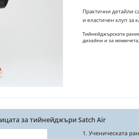
Практични детайли са
и еластичен клуп за 
Тийнейджърската раница
дизайни и за момичета,
ицата за тийнейджъри Satch Air
1. Ученическата ран