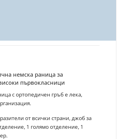
мична немска раница за
високи първокласници
ица с ортопедичен гръб е лека,
организация.
разители от всички страни, джоб за
тделение, 1 голямо отделение, 1
ер.