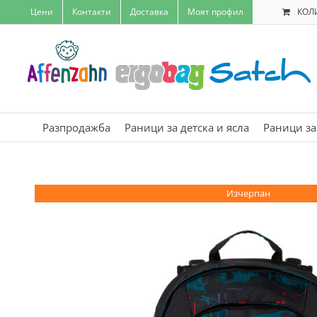
Skip
Цени
Контакти
Доставка
Моят профил
КОЛ
to
content
Разпродажба
Раници за детска и ясла
Раници за
Изчерпан