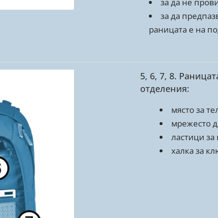
за да не пров
за да предпаз
раницата е на по
5, 6, 7, 8. Раниц
отделения:
място за те
мрежесто д
ластици за
халка за к