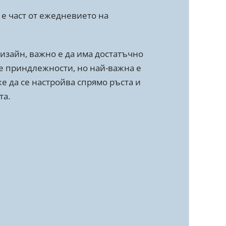
е част от ежедневието на
дизайн, важно е да има достатъчно
е приндлежности, но най-важна е
е да се настройва спрямо ръста и
та.