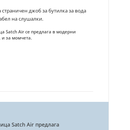
 страничен джоб за бутилка за вода
кабел на слушалки.
 Satch Air се предлага в модерни
 и за момчета.
ица Satch Air предлага