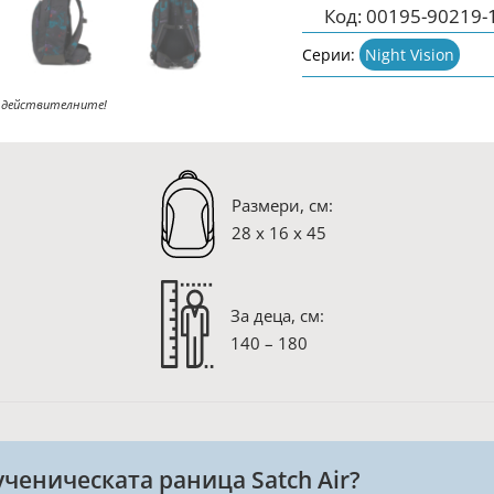
Код:
00195-90219-
Серии:
Night Vision
 действителните!
Размери, см:
28 x 16 x 45
За деца, см:
140 – 180
ченическата раница Satch Air?