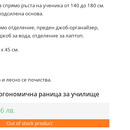
 спрямо ръста на ученика от 140 до 180 см.
подсилена основа.
ямо отделение, преден джоб-органайзер,
джоб за вода, отделение за лаптоп.
 x 45 см.
и лесно се почиства.
ергономична раница за училище
56
лв.
Out of stock product