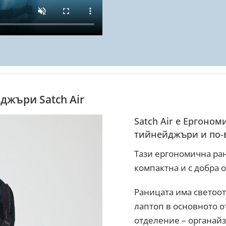
джъри Satch Air
Satch Air е Ергоно
тийнейджъри и по-
Тази ергономична ран
компактна и с добра 
Раницата има светоот
лаптоп в основното о
отделение – органайз