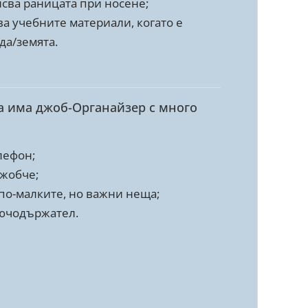
исва раницата при носене;
ва учебните материали, когато е
да/земята.
ата има джоб-Органайзер с много
лефон;
жобче;
 по-малките, но важни неща;
лючодържател.