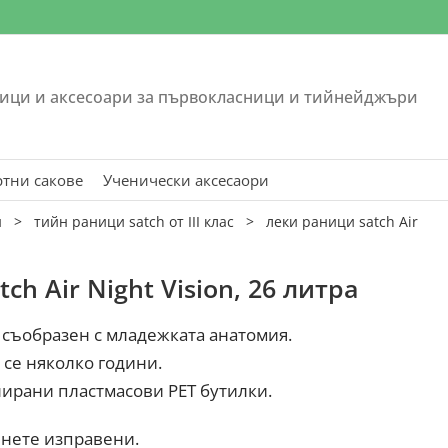
ици и аксесоари за първокласници и тийнейджъри
ртни сакове
Ученически аксесаори
н
>
тийн раници satch от III клас
>
леки раници satch Air
ch Air Night Vision, 26 литра
 съобразен с младежката анатомия.
 се няколко години.
лирани пластмасови PET бутилки.
нете изправени.