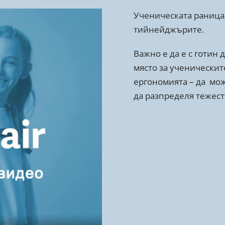
Ученическата раница 
тийнейджърите.
Важно е да е с готин 
място за ученическит
ергономията – да мож
да разпределя тежест