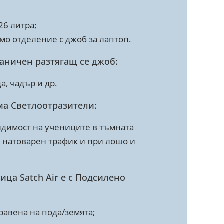
 26 литра;
мо отделение с джоб за лаптоп.
раничен разтягащ се джоб:
а, чадър и др.
ма Светлоотразители:
идимост на учениците в тъмната
и натоварен трафик и при лошо и
ица Satch Air е с Подсилено
правена на пода/земята;