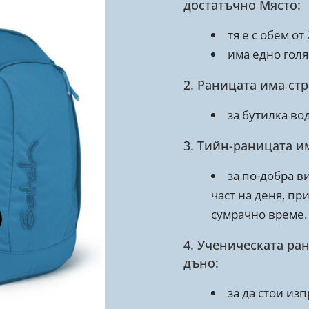
достатъчно Място:
тя е с обем от
има едно голя
2. Раницата има ст
за бутилка вод
3. Тийн-раницата и
за по-добра в
част на деня, пр
сумрачно време.
4. Ученическата ран
дъно:
за да стои из