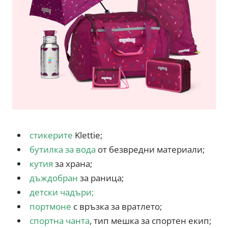
стикерите
Klettie;
бутилка за вода
от безвредни материали;
кутия
за храна;
дъждобран
за раница;
детски чадъри
;
портмоне
с връзка за вратлето;
спортна чанта
, тип мешка за спортен екип;