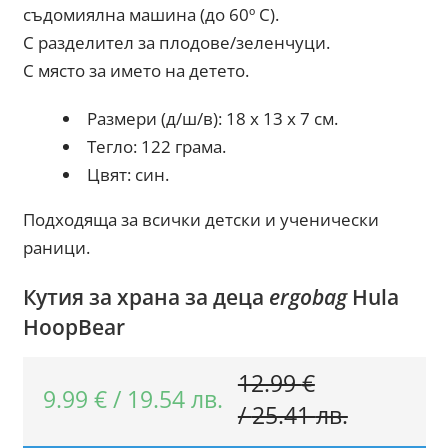
съдомиялна машина (до 60º С).
С разделител за плодове/зеленчуци.
С място за името на детето.
Размери (д/ш/в): 18 x 13 x 7 см.
Тегло: 122 грама.
Цвят: син.
Подходяща за всички детски и ученически
раници.
Кутия за храна за деца
ergobag
Hula
HoopBear
12.99
€
9.99
€
/
19.54
лв.
Original
Текущат
/
25.41
лв.
price
цена