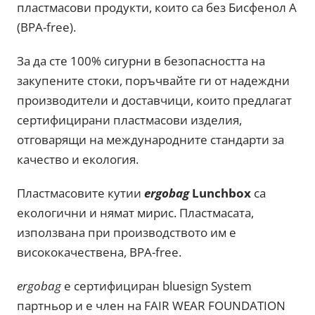
пластмасови продукти, които са без Бисфенол А
(BPA-free).
За да сте 100% сигурни в безопасността на
закупените стоки, поръчвайте ги от надеждни
производители и доставчици, които предлагат
сертифицирани пластмасови изделия,
отговарящи на международните стандарти за
качество и екология.
Пластмасовите кутии
ergobag
Lunchbox
са
екологични и нямат мирис. Пластмасата,
използвана при производството им е
висококачествена, BPA-free.
ergobag
е сертифициран bluesign System
партньор и е член на FAIR WEAR FOUNDATION