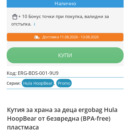
Налично
was:
е:
12.99 €
9.99 €
+ 10 Бонус точки при покупка, валидни за
отстъпка.
ℹ️
/
/
25.41
19.54
Доставка 11.08.2026 - 13.08.2026
лв..
лв..
КУПИ
Код:
ERG-BDS-001-9U9
Серии:
Hula HoopBear
,
Promo
Кутия за храна за деца ergobag Hula
HoopBear от безвредна (BPA-free)
пластмаса