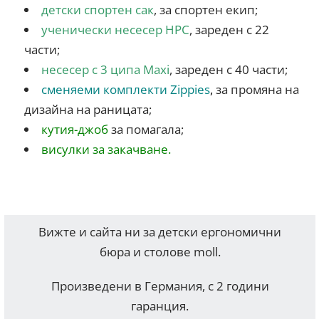
детски спортен сак
, за спортен екип;
ученически несесер HPC
, зареден с 22
части;
несесер с 3 ципа Maxi
, зареден с 40 части;
сменяеми комплекти Zippies
,
за промяна на
дизайна на раницата;
кутия-джоб
за помагала;
висулки за закачване.
Вижте и сайта ни за детски ергономични
бюра и столове moll.
Произведени в Германия, с 2 години
гаранция.