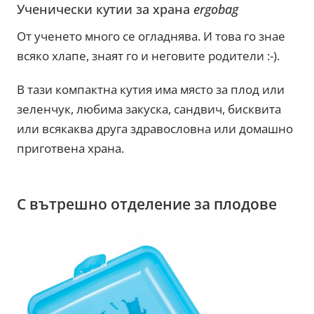
Ученически кутии за храна
ergobag
От ученето много се огладнява. И това го знае
всяко хлапе, знаят го и неговите родители :-).
В тази компактна кутия има място за плод или
зеленчук, любима закуска, сандвич, бисквита
или всякаква друга здравословна или домашно
приготвена храна.
С вътрешно отделение за плодове